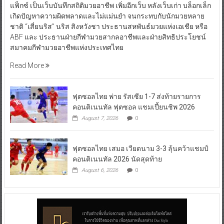
แฟ็กซ์ เป็นเว็บบันทึกสถิติมวยอาชีพ เพิ่มอีกเว็บ หลังเว็บเก่า บล็อกเล็ก
เกิดปัญหาความผิดพลาดและไม่แม่นยำ จนกระทบกับนักมวยหลาย
ชาติ “เสี่ยนริส” นริส สิงหวังชา ประธานสหพันธ์มวยแห่งเอเชีย หรือ
ABF และ ประธานฝ่ายกีฬามวยสากลอาชีพและฝ่ายสิทธิประโยชน์
สมาคมกีฬามวยอาชีพแห่งประเทศไทย
Read More
ฟุตซอลไทย พ่าย รัสเซีย 1-7 ส่งท้ายรายการ
คอนติเนนทัล ฟุตซอล แชมเปี้ยนชิพ 2026
August 7, 2026
0
ฟุตซอลไทย เสมอ เวียดนาม 3-3 ลุ้นคว้าแชมป์
คอนติเนนทัล 2026 นัดสุดท้าย
August 6, 2026
0