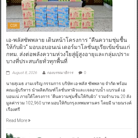
CSR
เอ-พลัสซัพพลาย เดินหน้าโครงการ “คืนความชุ่มชื้น
ให้กับผิว” มอบเอบอนเน่ เดอร์มาโลชั่นยูเรียเข้มข้นแก่
กทม. ส่งต่อพลังความห่วงใยสู่ผู้สูงอายุและกลุ่มเปราะ
บางที่ประสบภัยทั่วทุกพื้นที่
August 8, 2026
กองบรรณาธิการ
0
นายสุเมธ งามเจริญ กรรมการ บริษัท เอ-พลัส ซัพพลาย จำกัด พร้อม
คณะผู้บริหาร นำผลิตภัณฑ์โลชั่นทาผิวและเจลอาบน้ำ แบรนด์ เอ
บอนเน่ ภายใต้โครงการ “คืนความชุ่มชื้นให้กับผิว” รวมจำนวน 20 ลัง
มูลค่ารวม 102,960 บาท มอบให้กับกรุงเทพมหานคร โดยมี นายณรงค์
เรืองศรี
Read More