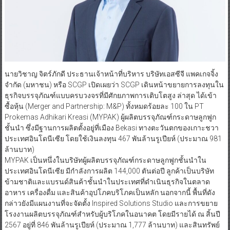
นายวิชาญ จิตร์ภักดี ประธานเจ้าหน้าที่บริหาร บริษัทเอสซีจี แพคเกจจิ้ง
จำกัด (มหาชน) หรือ SCGP เปิดเผยว่า SCGP เดินหน้าขยายการลงทุนใน
ธุรกิจบรรจุภัณฑ์แบบครบวงจรที่มีศักยภาพการเติบโตสูง ล่าสุด ได้เข้า
ซื้อหุ้น (Merger and Partnership: M&P) ทั้งหมดร้อยละ 100 ใน PT
Prokemas Adhikari Kreasi (MYPAK) ผู้ผลิตบรรจุภัณฑ์กระดาษลูกฟูก
ชั้นนำ ซึ่งมีฐานการผลิตตั้งอยู่ที่เมือง Bekasi ทางตะวันตกของเกาะชวา
ประเทศอินโดนีเซีย โดยใช้เงินลงทุน 467 พันล้านรูเปียห์ (ประมาณ 981
ล้านบาท)
MYPAK เป็นหนึ่งในบริษัทผู้ผลิตบรรจุภัณฑ์กระดาษลูกฟูกชั้นนำใน
ประเทศอินโดนีเซีย มีกำลังการผลิต 144,000 ตันต่อปี ลูกค้าเป็นบริษัท
ข้ามชาติและแบรนด์สินค้าชั้นนำในประเทศที่ดำเนินธุรกิจในตลาด
อาหาร เครื่องดื่ม และสินค้าอุปโภคบริโภคเป็นหลัก นอกจากนี้ พื้นที่ดัง
กล่าวยังมีแผนงานที่จะจัดตั้ง Inspired Solutions Studio และการขยาย
โรงงานผลิตบรรจุภัณฑ์สำหรับผู้บริโภคในอนาคต โดยมีรายได้ ณ สิ้นปี
2567 อยู่ที่ 846 พันล้านรูเปียห์ (ประมาณ 1,777 ล้านบาท) และสินทรัพย์