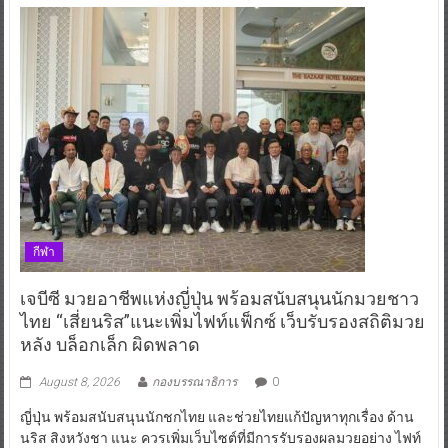
กีฬา
เจบีซี มวยอาชีพแห่งญี่ปุ่น พร้อมสนับสนุนนักมวยชาว
ไทย “เสี่ยนริส”แนะเพิ่มไฟท์แฟ็กซ์ เว็บรับรองสถิติมวย
หลัง บล็อกเล็ก ผิดพลาด
August 8, 2026
กองบรรณาธิการ
0
ญี่ปุ่น พร้อมสนับสนุนนักชกไทย และช่วยไทยแก้ปัญหาทุกเรื่อง ด้าน
นริส สิงหวังชา แนะ ควรเพิ่มเว็บไซต์ที่มีการรับรองผลมวยอย่าง ไฟท์