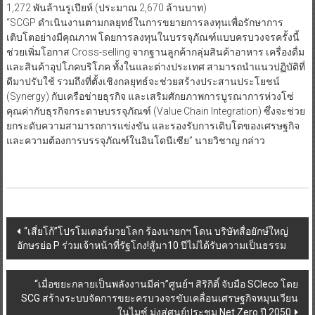
1,272 พันล้านรูเปียห์ (ประมาณ 2,670 ล้านบาท)
“SCGP ดำเนินงานตามกลยุทธ์ในการขยายการลงทุนเพื่อรักษาการ
เติบโตอย่างมีคุณภาพ โดยการลงทุนในบรรจุภัณฑ์แบบครบวงจรครั้งนี้
ช่วยเพิ่มโอกาส Cross-selling จากฐานลูกค้ากลุ่มสินค้าอาหาร เครื่องดื่ม
และสินค้าอุปโภคบริโภค ทั้งในและต่างประเทศ สามารถนำแนวปฏิบัติที่
ดีมาปรับใช้ รวมถึงที่ตั้งเชิงกลยุทธ์จะช่วยสร้างประสานประโยชน์
(Synergy) กับเครือข่ายธุรกิจ และเสริมศักยภาพการบูรณาการห่วงโซ่
คุณค่ากับธุรกิจกระดาษบรรจุภัณฑ์ (Value Chain Integration) ซึ่งจะช่วย
ยกระดับความสามารถการแข่งขัน และรองรับการเติบโตของเศรษฐกิจ
และความต้องการบรรจุภัณฑ์ในอินโดนีเซีย” นายวิชาญ กล่าว
Post
“เสี่ยโก้”โปรโมเตอร์มวยโลก ร้องนายกฯ โดน บริษัทสื่อยักษ์ใหญ่
อักษรย่อ P ร่วมเจ้าหน้าที่รัฐโกง!สู้มา10 ปีไม่ได้รับความเป็นธรรม
navigation
“เมื่อขยะกลายเป็นพลังงานมีค่า”ศูนย์ฯ สิริกิติ์ จับมือ SCIeco โดย
SCG สร้างระบบจัดการขยะครบวงจรขับเคลื่อนเศรษฐกิจหมุนเวียน
ในไมซ์ มุ่งสู่ศูนย์ประชุม Net Zero ปี 2050