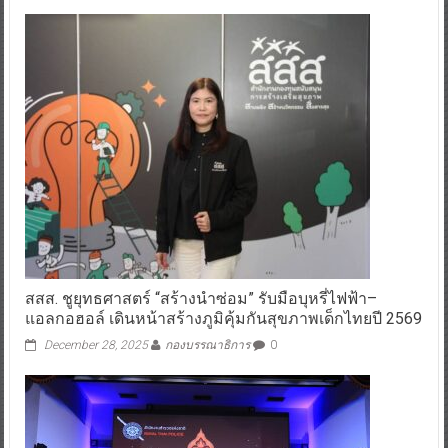
สสส. ชูยุทธศาสตร์ “สร้างนำซ่อม” รับมือบุหรี่ไฟฟ้า–
แอลกอฮอล์ เดินหน้าสร้างภูมิคุ้มกันสุขภาพเด็กไทยปี 2569
December 28, 2025
กองบรรณาธิการ
0