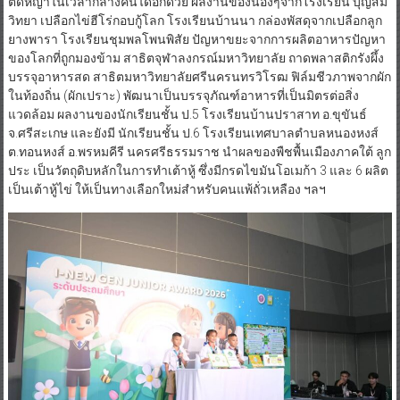
ตัดหญ้าในเวลากลางคืนได้อีกด้วย ผลงานของน้องๆจากโรงเรียน บุญสม
วิทยา เปลือกไข่ฮีโร่กอบกู้โลก โรงเรียนบ้านนา กล่องพัสดุจากเปลือกลูก
ยางพารา โรงเรียนชุมพลโพนพิสัย ปัญหาขยะจากการผลิตอาหารปัญหา
ของโลกที่ถูกมองข้าม สาธิตจุฬาลงกรณ์มหาวิทยาลัย ถาดพลาสติกรังผึ้ง
บรรจุอาหารสด สาธิตมหาวิทยาลัยศรีนครนทรวิโรฒ ฟิล์มชีวภาพจากผัก
ในท้องถิ่น (ผักเปราะ) พัฒนาเป็นบรรจุภัณฑ์อาหารที่เป็นมิตรต่อสิ่ง
แวดล้อม ผลงานของนักเรียนชั้น ป.5 โรงเรียนบ้านปราสาท อ.ขุขันธ์
จ.ศรีสะเกษ และยังมี นักเรียนชั้น ป.6 โรงเรียนเทศบาลตำบลหนองหงส์
ต.ทอนหงส์ อ.พรหมคีรี นครศรีธรรมราช นำผลของพืชพื้นเมืองภาคใต้ ลูก
ประ เป็นวัตถุดิบหลักในการทำเต้าหู้ ซึ่งมีกรดไขมันโอเมก้า 3 และ 6 ผลิต
เป็นเต้าหู้ไข่ ให้เป็นทางเลือกใหม่สำหรับคนแพ้ถั่วเหลือง ฯลฯ