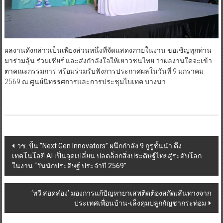
ผลงานดังกล่าวเป็นเพียงส่วนหนึ่งที่จัดแสดงภายในงาน ขอเชิญทุกท่าน
มาร่วมลุ้น ร่วมเชียร์ และส่งกำลังใจให้เยาวชนไทย ว่าผลงานใดจะเข้า
ตาคณะกรรมการ พร้อมร่วมรับฟังการประกาศผลในวันที่ 9 มกราคม
2569 ณ ศูนย์นิทรรศการและการประชุมไบเทค บางนา
Post
วช. ปั้น “Next Gen Innovators” ผนึกกำลัง 9 กูรูชั้นนำ ดึง
เทคโนโลยี AI เป็นจุดเปลี่ยน ปลดล็อกสิ่งประดิษฐ์ไทยสู่ระดับโลก
navigation
ในงาน “วันนักประดิษฐ์ ประจำปี 2569”
‘ทวี สอดส่อง’ มองการแก้ปัญหายาเสพติดต้องสกัดเส้นทางจาก
ประเทศเพื่อนบ้าน-เล็งคุมปลูกกัญชากระท่อม