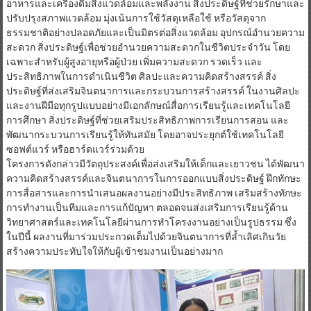
อาหารและเครื่องดื่มสิ่งแวดล้อมและพลังงาน สิ่งประดิษฐ์ที่ช่วยรักษาและ
ปรับปรุงสภาพแวดล้อม มุ่งเน้นการใช้วัสดุเหลือใช้ หรือวัสดุจาก
ธรรมชาติอย่างปลอดภัยและเป็นมิตรต่อสิ่งแวดล้อม อุปกรณ์อำนวยความ
สะดวก สิ่งประดิษฐ์เพื่อช่วยอำนวยความสะดวกในชีวิตประจำวัน โดย
เฉพาะสำหรับผู้สูงอายุหรือผู้ป่วย เพิ่มความสะดวก รวดเร็ว และ
ประสิทธิภาพในการดำเนินชีวิต ศิลปะและความคิดสร้างสรรค์ สิ่ง
ประดิษฐ์ที่ส่งเสริมจินตนาการและกระบวนการสร้างสรรค์ ในงานศิลปะ
และงานฝีมือทุกรูปแบบอย่างมีเอกลักษณ์สื่อการเรียนรู้และเทคโนโลยี
การศึกษา สิ่งประดิษฐ์ที่ช่วยเสริมประสิทธิภาพการเรียนการสอน และ
พัฒนากระบวนการเรียนรู้ให้ทันสมัย โดยอาจประยุกต์ใช้เทคโนโลยี
ซอฟต์แวร์ หรือฮาร์ดแวร์ร่วมด้วย
โครงการดังกล่าวมีวัตถุประสงค์เพื่อส่งเสริมให้เด็กและเยาวชน ได้พัฒนา
ความคิดสร้างสรรค์และจินตนาการในการออกแบบสิ่งประดิษฐ์ ฝึกทักษะ
การสื่อสารและการนำเสนอผลงานอย่างมีประสิทธิภาพ เสริมสร้างทักษะ
การทำงานเป็นทีมและการแก้ปัญหา ตลอดจนส่งเสริมการเรียนรู้ด้าน
วิทยาศาสตร์และเทคโนโลยีผ่านการทำโครงงานอย่างเป็นรูปธรรม ซึ่ง
ในปีนี้ ผลงานที่มาร่วมประกวดเต็มไปด้วยจินตนาการที่ล้ำเลิศเกินวัย
สร้างความประทับใจให้กับผู้เข้าชมงานเป็นอย่างมาก