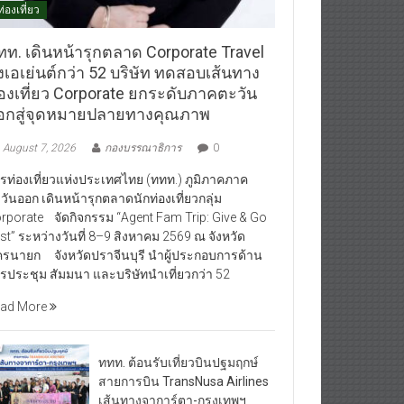
ท่องเที่ยว
ทท. เดินหน้ารุกตลาด Corporate Travel
งเอเย่นต์กว่า 52 บริษัท ทดสอบเส้นทาง
่องเที่ยว Corporate ยกระดับภาคตะวัน
อกสู่จุดหมายปลายทางคุณภาพ
August 7, 2026
กองบรรณาธิการ
0
รท่องเที่ยวแห่งประเทศไทย (ททท.) ภูมิภาคภาค
วันออก เดินหน้ารุกตลาดนักท่องเที่ยวกลุ่ม
rporate จัดกิจกรรม “Agent Fam Trip: Give & Go
st” ระหว่างวันที่ 8–9 สิงหาคม 2569 ณ จังหวัด
รนายก จังหวัดปราจีนบุรี นำผู้ประกอบการด้าน
รประชุม สัมมนา และบริษัทนำเที่ยวกว่า 52
ad More
ททท. ต้อนรับเที่ยวบินปฐมฤกษ์
สายการบิน TransNusa Airlines
เส้นทางจาการ์ตา-กรุงเทพฯ