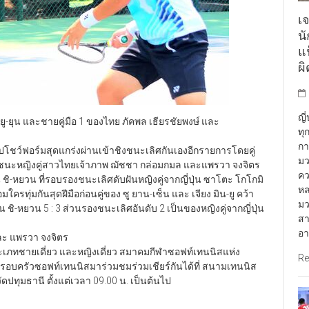
เจ
น
แฟ
ผ
ญี
ยู-ยุน และชายคู่มือ 1 ของไทย ภัคพล เธียรชัยพงษ์ และ
ทุ
กา
โชว์ฟอร์มสุดแกร่งผ่านเข้าชิงชนะเลิศกันเองอีกรายการโดยคู่
มว
เอาชนะหญิงคู่สาวไทยเจ้าภาพ ฌัชชา กล่อมกมล และแพรวา จงจิตร
คว
หาน ชิ-หยวน ที่รอบรองชนะเลิศดับฝันหญิงคู่จากญี่ปุ่น ซาโตะ โกโกมิ
หล
มใครทุ่มกันสุดฝีมือก่อนคู่ของ ซู ยาน-เซ็น และ เจียง มิน-ยู คว้า
มว
 ชิ-หยวน 5 : 3 ส่วนรองชนะเลิศอันดับ 2 เป็นของหญิงคู่จากญี่ปุ่น
สา
อา
และ แพรวา จงจิตร
นประเภทชายเดี่ยว และหญิงเดี่ยว สมาคมกีฬาซอฟท์เทนนิสแห่ง
Re
ครัวซอฟท์เทนนิสมาร่วมชมร่วมเชียร์กันได้ที่ สนามเทนนิส
ปทุมธานี ตั้งแต่เวลา 09.00 น. เป็นต้นไป