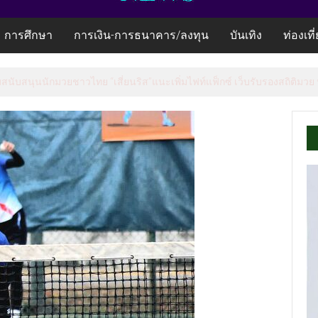
การศึกษา
การเงิน-การธนาคาร/ลงทุน
บันเทิง
ท่องเที
้อมสนับสนุนนักมวยชาวไทย “เสี่ยนริส”แนะเพิ่มไฟท์แฟ็กซ์ เว็บรับรองสถิติมวย