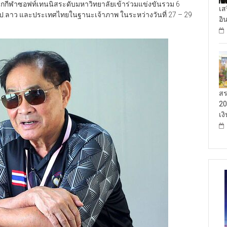
นักกีฬาซอฟท์เทนนิสระดับมหาวิทยาลัยเข้าร่วมแข่งขันรวม 6
เส
ดีย สปป.ลาว และประเทศไทยในฐานะเจ้าภาพ ในระหว่างวันที่ 27 – 29
อิ
สร
20
เง