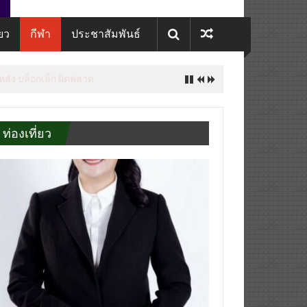
่ยว
กีฬา
ประชาสัมพันธ์
 หลัง บล็อกเล็ก ผิดพลาด
ท่องเที่ยว