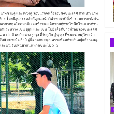
ระเภทชายคู่ และหญิงคู่ รอบแรกจนถึงรอบชิงชนะเลิศ ส่วนประเภท
ท้าย โดยมีอุปสรรคสำคัญของนักกีฬาทุกชาติที่เข้าร่วมการแข่งขัน
อากาศสุดโหดมาถึงรอบชิงชนะเลิศชายคู่จากไชนีสไทเป ฝ่าด่าน
ันระหว่าง เชน ยูฮุน และ เชน โปยี เสื้อสีขาวที่รอบรองชนะเลิศ
มา 5 : 0 พบกับ ชาง ยู-ซุง ที่จับคู่กับ อู๋ ซู-ฮุง ที่ชนะชายคู่ไทยเจ้า
์ สบายมือ 5 : 0 คู่นี้ดวลกันสนุกเพราะซ้อมด้วยกันอยู่แล้วก่อนคู่
ุดัน และเกมรับเหนียวแน่นหวดชนะไป 5 : 2