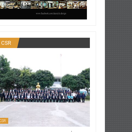
CSR
CSR