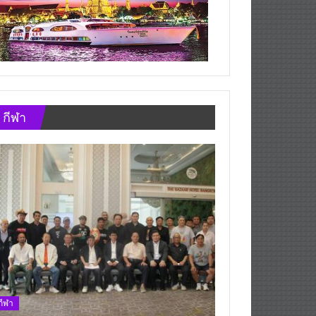
กีฬา
กีฬา