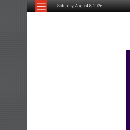
Skip
Saturday, August 8, 2026
to
content
www.ujunctionnews.co
เว็บ
ข่าว
ทาง
เลือก
ใหม่
สำหรับ
คุณ