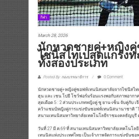
กีฬา
March 28, 2026
นักหวดชายคู่+หญิงค
ไชนีสไทเปสุดแกร่งทะ
ทั้งสองประเภท
Posted By: กองบรรณาธิการ
0 Comment
นักหวดชายคู่+หญิงคู่ซอฟท์เทนนิสมหาลัยจากไชนีสไทเป
ฮุน และ เชน โปยี โชว์ฟอร์มร้อนแรงพอกับสภาพอากาศวันนี้เ
สุดเดือด 5 : 2 ส่วนประเภทหญิงคู่ ซู ยาน-เซ็น จับคู่กับ เ
คว้าแชมป์หญิงคู่การแข่งขันซอฟท์เทนนิสนานาชาติ “Th
สนามเทนนิสมหาวิทยาลัยเทคโนโลยีราชมงคลธัญบุรี 
วันที่ 27 มี.ค.69 ที่ สนามเทนนิสมหาวิทยาลัยเทคโนโ
เทนนิสแห่งประเทศไทย เป็นเจ้าภาพจัดการแข่งขันซอฟ