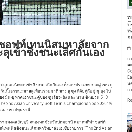
ท
ดึ
ท
อ
ู่ซอฟท์เทนนิสมหาลัยจาก
ลุเข้าชิงชนะเลิศกันเอง
กา
ตะ
Co
Ea
นค
สุดแกร่งทะลุเข้าชิงชนะเลิศกันเองทั้งสองประเภท ชายคู่ เชน ยู
กา
อาชนะชายคู่เพื่อนร่วมชาติ ชาง ยู-ซุง ที่จับคู่กับ อู๋ ซู-ฮุง ไป
จียง มิน-ยู หวดเอาชนะคู่ของ ซู เจียว- ยิง และ หาน ชิ-หยวน 5 : 3
Re
e 2nd Asian University Soft Tennis Championships 2026” ที่
คลองหก ปทุมธานี
ลยีราชมงคลธัญบุรี คลองหก จังหวัดปทุมธานี สมาคมกีฬาซอฟท์
ท์เทนนิสชิงชนะเลิศมหาวิทยาลัยเอเชียรายการ “The 2nd Asian