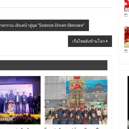
หกรรม เดินหน้าสู่ยุค “Science-Driven Skincare”
เรือไทยดังข้ามโลก