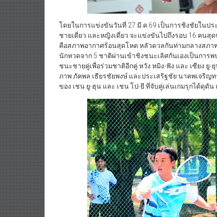
โดยในการแข่งขันวันที่ 27 มี.ค.69 เป็นการชิงชัยในป
ชายเดี่ยว และหญิงเดี่ยว จะแข่งขันไปถึงรอบ 16 คนสุด
คือสภาพอากาศร้อนสุดโหด หลัวดวลกันท่ามกลางสภาพ
นักหวดจาก 5 ชาติผ่านเข้าชิงชนะเลิศกันเองเป็นการพบก
ชนะชายคู่เพื่อร่วมชาติอีกคู่ หวัง หมิง-ฟัง และ เซียง ยู-ยุน 
ภาพ ภัคพล เธียรชัยพงษ์ และประเสริฐชัย นาคพเจริญทรัพย
ของ เชน ยู-ฮุน และ เชน โป-ยี ที่จับคู่เล่นเกมรุกได้ด