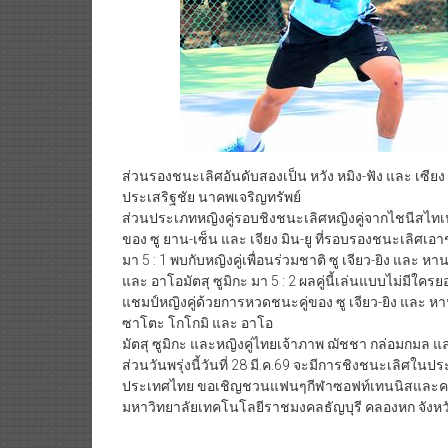
ส่วนรองชนะเลิศอันดับสองเป็น หวัง หมิง-ฟัง และ เซียง 
ประเสริฐชัย นาคพเจริญทรัพย์
ส่วนประเภทหญิงคู่รอบชิงชนะเลิศหญิงคู่จากไชนีสไทเป
ของ ซู ยาน-เซ็น และ เจียง มิน-ยู ที่รอบรองชนะเลิศ
มา 5 : 1 พบกับหญิงคู่เพื่อนร่วมชาติ ซู เจียว-ยิง และ 
และ อาโอมัตสุ ซูมิกะ มา 5 : 2 ผลคู่นี้เล่นแบบไม่มีใครยอ
แชมป์หญิงคู่ด้วยการหวดชนะคู่ของ ซู เจียว-ยิง และ หาน
ซาโตะ โกโกมิ และ อาโอ
มัตสุ ซูมิกะ และหญิงคู่ไทยเจ้าภาพ ฌัชชา กล่อมกมล 
ส่วนวันพรุ่งนี้วันที่ 28 มี.ค.69 จะมีการชิงชนะเลิศใ
ประเทศไทย ขอเชิญชวนแฟนๆกีฬาซอฟท์เทนนิสและครอบ
มหาวิทยาลัยเทคโนโลยีราชมงคลธัญบุรี คลองหก จังหวัด