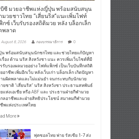
บีซี มวยอาชีพแห่งญี่ปุ่น พร้อมสนับสนุน
ักมวยชาวไทย “เสี่ยนริส”แนะเพิ่มไฟท์
็กซ์ เว็บรับรองสถิติมวย หลัง บล็อกเล็ก
ิดพลาด
August 8, 2026
กองบรรณาธิการ
0
่ปุ่น พร้อมสนับสนุนนักชกไทย และช่วยไทยแก้ปัญหา
กเรื่อง ด้าน นริส สิงหวังชา แนะ ควรเพิ่มเว็บไซต์ที่มี
รรับรองผลมวยอย่าง ไฟท์แฟ็กซ์ เป็นเว็บบันทึกสถิติ
ยอาชีพ เพิ่มอีกเว็บ หลังเว็บเก่า บล็อกเล็ก เกิดปัญหา
ามผิดพลาดและไม่แม่นยำ จนกระทบกับนักมวย
ายชาติ “เสี่ยนริส” นริส สิงหวังชา ประธานสหพันธ์
ยแห่งเอเชีย หรือ ABF และ ประธานฝ่ายกีฬามวย
กลอาชีพและฝ่ายสิทธิประโยชน์ สมาคมกีฬามวย
ชีพแห่งประเทศไทย
ad More
ฟุตซอลไทย พ่าย รัสเซีย 1-7 ส่ง