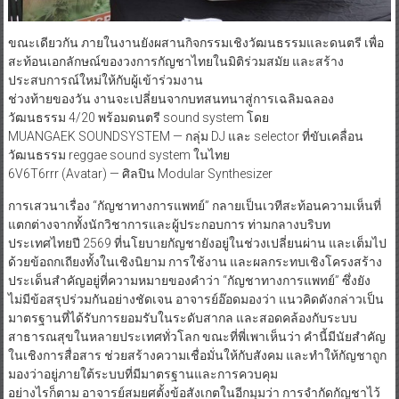
ขณะเดียวกัน ภายในงานยังผสานกิจกรรมเชิงวัฒนธรรมและดนตรี เพื่อ
สะท้อนเอกลักษณ์ของวงการกัญชาไทยในมิติร่วมสมัย และสร้าง
ประสบการณ์ใหม่ให้กับผู้เข้าร่วมงาน
ช่วงท้ายของวัน งานจะเปลี่ยนจากบทสนทนาสู่การเฉลิมฉลอง
วัฒนธรรม 4/20​ พร้อมดนตรี sound system โดย
MUANGAEK SOUNDSYSTEM — กลุ่ม DJ และ selector ที่ขับเคลื่อน
วัฒนธรรม reggae sound system ในไทย
6V6T6rrr (Avatar) — ศิลปิน Modular Synthesizer
การเสวนาเรื่อง “กัญชาทางการแพทย์” กลายเป็นเวทีสะท้อนความเห็นที่
แตกต่างจากทั้งนักวิชาการและผู้ประกอบการ ท่ามกลางบริบท
ประเทศไทยปี 2569 ที่นโยบายกัญชายังอยู่ในช่วงเปลี่ยนผ่าน และเต็มไป
ด้วยข้อถกเถียงทั้งในเชิงนิยาม การใช้งาน และผลกระทบเชิงโครงสร้าง
ประเด็นสำคัญอยู่ที่ความหมายของคำว่า “กัญชาทางการแพทย์” ซึ่งยัง
ไม่มีข้อสรุปร่วมกันอย่างชัดเจน อาจารย์อ๊อดมองว่า แนวคิดดังกล่าวเป็น
มาตรฐานที่ได้รับการยอมรับในระดับสากล และสอดคล้องกับระบบ
สาธารณสุขในหลายประเทศทั่วโลก ขณะที่พี่เพาเห็นว่า คำนี้มีนัยสำคัญ
ในเชิงการสื่อสาร ช่วยสร้างความเชื่อมั่นให้กับสังคม และทำให้กัญชาถูก
มองว่าอยู่ภายใต้ระบบที่มีมาตรฐานและการควบคุม