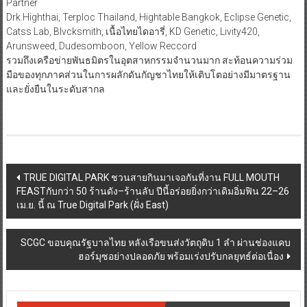
Partner
Drk.Highthai, Terploc Thailand, Hightable Bangkok, Eclipse Genetic,
Catss Lab, Blvcksmith, เนื้อไทยไดอารี่, KD Genetic, Livity420,
Arunsweed, Dudesomboon, Yellow Reccord
รวมถึงเครือข่ายพันธมิตรในอุตสาหกรรมจำนวนมาก สะท้อนความร่วม
มือของทุกภาคส่วนในการผลักดันกัญชาไทยให้เติบโตอย่างมีมาตรฐาน
และยั่งยืนในระดับสากล
Post
TRUE DIGITAL PARK ชวนสายกินมาเจอกันที่งาน FULL MOUTH
FEASTกับกว่า 50 ร้านดัง–ร้านลับ ปีนี้อร่อยยิ่งกว่าเดิมอิ่มฟิน 22–26
navigation
เม.ย. นี้ ณ True Digital Park (ฝั่ง East)
SCGC ขอบคุณรัฐบาลไทย หลังเรือขนส่งวัตถุดิบ 1 ลำ ผ่านช่องแคบ
ฮอร์มุซอย่างปลอดภัย พร้อมเร่งปรับกลยุทธ์ต่อเนื่อง