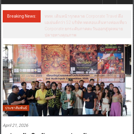
Breaking News:
ททท. ต้อนรับเที่ยวบินปฐมฤกษ์สายการบิน
TransNusa Airlines เส้นทางจาการ์ตา-
กรุงเทพฯ เสริม Air Connectivity ดึงนักท่อง
เที่ยวคุณภาพจากอินโดนีเซีย เริ่มเที่ยวแรกบิน
แรก 6 สิงหาคมนี้
ประชาสัมพันธ์
April 21, 2026