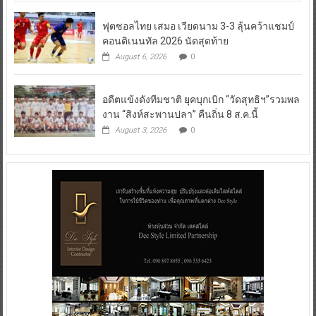
ฟุตซอลไทย เสมอ เวียดนาม 3-3 ลุ้นคว้าแชมป์
คอนติเนนทัล 2026 นัดสุดท้าย
August 6, 2026
0
อดีตแข้งดังทีมชาติ ยุคบุกเบิก “วัดสุทธิฯ”รวมพล
งาน “สิงห์สะพานปลา” คืนถิ่น 8 ส.ค.นี้
August 3, 2026
0