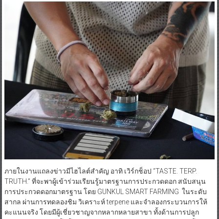
ภายในงานแถลงข่าวมีไฮไลต์สำคัญ อาทิ เวิร์กช็อป “TASTE. TERP.
TRUTH.” ที่จะพาผู้เข้าร่วมเรียนรู้มาตรฐานการประกวดดอก​ สนับสนุน
การประกวดดอกมาตรฐาน​ โดย​ GUNKUL SMART FARMING ​ ในระดับ
สากล ผ่านการทดลองชิม วิเคราะห์ terpene และจำลองกระบวนการให้