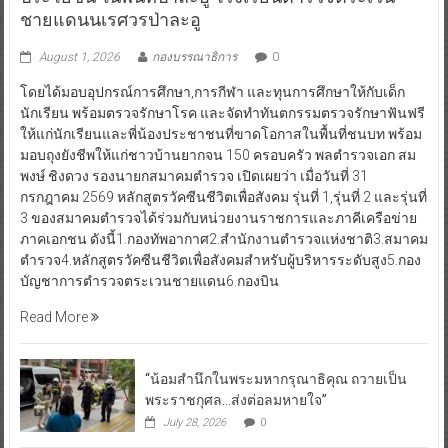
ประโยชน์ ในพื้นที่ป่าละอู โรงเรียนตำรวจตระเวน
ชายแดนนเรศวรป่าละอู
August 1, 2026
กองบรรณาธิการ
0
โดยได้มอบอุปกรณ์การศึกษา,การกีฬา และทุนการศึกษาให้กับเด็ก
นักเรียน พร้อมตรวจรักษาโรค และจัดทำทันตกรรมตรวจรักษาฟันฟรี
ให้แก่นักเรียนและพี่น้องประชาชนที่ขาดโอกาสในพื้นที่ชนบท พร้อม
มอบถุงยังชีพให้แก่ชาวบ้านยากจน 150 ครอบครัว พลตำรวจเอก สม
พงษ์ ชิงดวง รองนายกสมาคมตำรวจ เปิดเผยว่า เมื่อวันที่ 31
กรกฎาคม 2569 หลักสูตรวัคซีนชีวิตเพื่อสังคม รุ่นที่ 1,รุ่นที่ 2 และรุ่นที่
3 ของสมาคมตำรวจได้ร่วมกับหน่วยงานราชการและภาคีเครือข่าย
ภาคเอกชน ดังนี้1.กองทัพอากาศ2.สำนักงานตำรวจแห่งชาติ3.สมาคม
ตำรวจ4.หลักสูตรวัคซีนชีวิตเพื่อสังคมสำหรับผู้บริหารระดับสูง5.กอง
บัญชาการตำรวจตระเวนชายแดน6.กองบิน
Read More
“น้อมสำนึกในพระมหากรุณาธิคุณ ถวายเป็น
พระราชกุศล…ส่งต่อลมหายใจ”
July 28, 2026
0