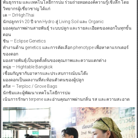
คะแนนจริง โดยมีผู้เชี่ยวชาญจากหลากหลายสาขา ทั้งด้านการปลูก
พันธุกรรม และเทคโนโลยีการบ่ม ร่วมถ่ายทอดองค์ความรู้เชิงลึก​ โดย
วิทยากรผู้เชี่ยวชาญ​ ได้แก่
เค — DrHighThai
นักปลูกกว่า 20 ปี จาก Hydro สู่ Living Soil และ Organic
มองคุณภาพผ่านสายพันธุ์ ระบบปลูก และรายละเอียดของดอกในทุกขั้น
ตอน
ชิน — Eclipse Genetics
ทำงานด้าน genetics และการคัดเลือก phenotype เพื่อหาคาแรกเตอร์
ของดอก
มองสายพันธุ์เป็นจุดตั้งต้นของคุณภาพและความแตกต่าง
หนุ่ย — Hightable Bangkok
เชื่อมกัญชากับอาหารและประสบการณ์บนโต๊ะ
มองดอกเป็นผลงานที่สะท้อนตัวตนของผู้ปลูก
คริส — Terploc / Grove Bags
นักชิมและผู้พัฒนาเทคโนโลยีการบ่ม
เน้นการรักษา terpene และอ่านคุณภาพผ่านกลิ่น รส และความสะอาด​