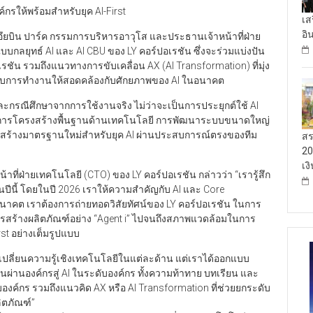
รให้พร้อมสำหรับยุค AI-First
เส
อิ
ยบิน ปาร์ค กรรมการบริหารอาวุโส และประธานเจ้าหน้าที่ฝ่าย
บบกลยุทธ์ AI และ AI CBU ของ LY คอร์ปอเรชัน ซึ่งจะร่วมแบ่งปัน
ปอเรชัน รวมถึงแนวทางการขับเคลื่อน AX (AI Transformation) ที่มุ่ง
บบการทำงานให้สอดคล้องกับศักยภาพของ AI ในอนาคต
ะกรณีศึกษาจากการใช้งานจริง ไม่ว่าจะเป็นการประยุกต์ใช้ AI
ัดการโครงสร้างพื้นฐานด้านเทคโนโลยี การพัฒนาระบบขนาดใหญ่
สร้างมาตรฐานใหม่สำหรับยุค AI ผ่านประสบการณ์ตรงของทีม
สร
20
เง
ที่ฝ่ายเทคโนโลยี (CTO) ของ LY คอร์ปอเรชัน กล่าวว่า “เรารู้สึก
้งในปีนี้ โดยในปี 2026 เราให้ความสำคัญกับ AI และ Core
าคต เราต้องการถ่ายทอดวิสัยทัศน์ของ LY คอร์ปอเรชัน ในการ
รสร้างผลิตภัณฑ์อย่าง “Agent i” ไปจนถึงสภาพแวดล้อมในการ
st อย่างเต็มรูปแบบ
ลกเปลี่ยนความรู้เชิงเทคโนโลยีในแต่ละด้าน แต่เราได้ออกแบบ
่ยนผ่านองค์กรสู่ AI ในระดับองค์กร ทั้งความท้าทาย บทเรียน และ
องค์กร รวมถึงแนวคิด AX หรือ AI Transformation ที่ช่วยยกระดับ
ตภัณฑ์”