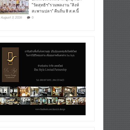
“วัดสุทธิฯ”รวมพลงาน “สิงห์
สะพานปลา” คืนถิ่น 8 ส.ค.นี้
August 3, 2026
0