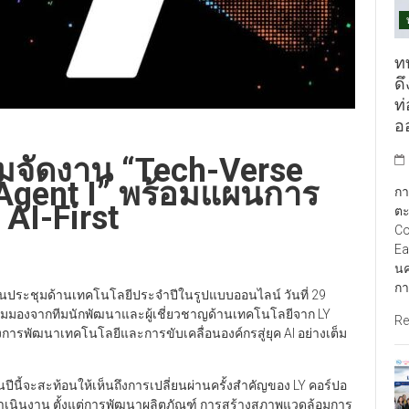
ท
ดึ
ท
อ
ยมจัดงาน “Tech-Verse
 “Agent I” พร้อมแผนการ
กา
 AI-First
ตะ
Co
Ea
นค
กา
านประชุมด้านเทคโนโลยีประจำปีในรูปแบบออนไลน์ วันที่ 29
ละมุมมองจากทีมนักพัฒนาและผู้เชี่ยวชาญด้านเทคโนโลยีจาก LY
Re
งการพัฒนาเทคโนโลยีและการขับเคลื่อนองค์กรสู่ยุค AI อย่างเต็ม
ีนี้จะสะท้อนให้เห็นถึงการเปลี่ยนผ่านครั้งสำคัญของ LY คอร์ปอ
รดำเนินงาน ตั้งแต่การพัฒนาผลิตภัณฑ์ การสร้างสภาพแวดล้อมการ