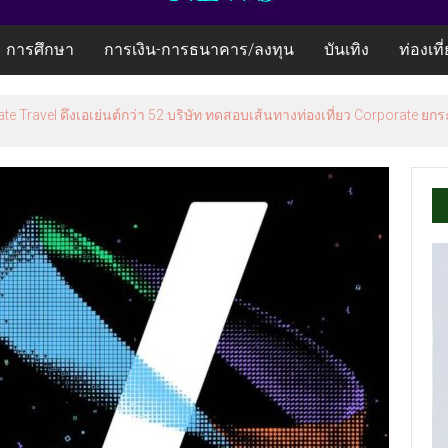
การศึกษา
การเงิน-การธนาคาร/ลงทุน
บันเทิง
ท่องเที
te Travel ดึงเอเย่นต์กว่า 52 บริษัท ทดสอบเส้นทางท่องเที่ยว Corporate 