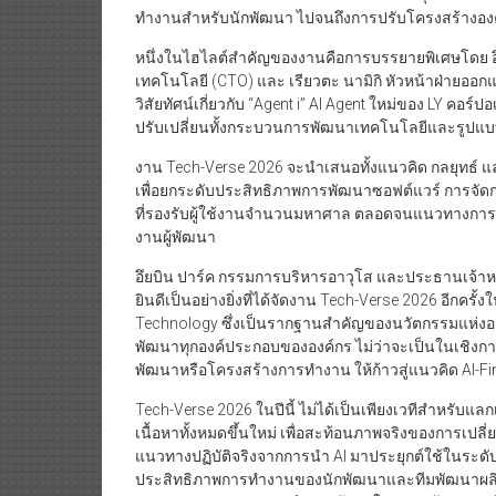
ทำงานสำหรับนักพัฒนา ไปจนถึงการปรับโครงสร้างองค์ก
หนึ่งในไฮไลต์สำคัญของงานคือการบรรยายพิเศษโดย อึ
เทคโนโลยี (CTO) และ เรียวตะ นามิกิ หัวหน้าฝ่ายออกแ
วิสัยทัศน์เกี่ยวกับ “Agent i” AI Agent ใหม่ของ LY คอร์
ปรับเปลี่ยนทั้งกระบวนการพัฒนาเทคโนโลยีและรูปแ
งาน Tech-Verse 2026 จะนำเสนอทั้งแนวคิด กลยุทธ์ แล
เพื่อยกระดับประสิทธิภาพการพัฒนาซอฟต์แวร์ การจ
ที่รองรับผู้ใช้งานจำนวนมหาศาล ตลอดจนแนวทางการ
งานผู้พัฒนา
อึยบิน ปาร์ค กรรมการบริหารอาวุโส และประธานเจ้าหน้า
ยินดีเป็นอย่างยิ่งที่ได้จัดงาน Tech-Verse 2026 อีกครั
Technology ซึ่งเป็นรากฐานสำคัญของนวัตกรรมแห่งอน
พัฒนาทุกองค์ประกอบขององค์กร ไม่ว่าจะเป็นในเชิงกา
พัฒนาหรือโครงสร้างการทำงาน ให้ก้าวสู่แนวคิด AI-Fir
Tech-Verse 2026 ในปีนี้ ไม่ได้เป็นเพียงเวทีสำหรับแ
เนื้อหาทั้งหมดขึ้นใหม่ เพื่อสะท้อนภาพจริงของการเปลี
แนวทางปฏิบัติจริงจากการนำ AI มาประยุกต์ใช้ในระดับ
ประสิทธิภาพการทำงานของนักพัฒนาและทีมพัฒนาผลิ