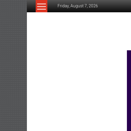
Skip
Friday, August 7, 2026
to
content
www.ujunctionnews.co
เว็บ
ข่าว
ทาง
เลือก
ใหม่
สำหรับ
คุณ