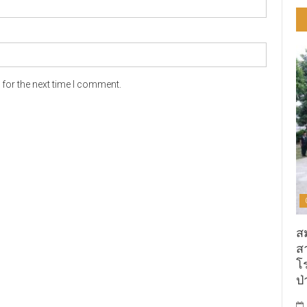
for the next time I comment.
ส
ส
โ
ป่