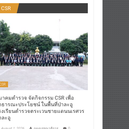
CSR
CSR
มาคมตำรวจ จัดกิจกรรม CSR เพื่อ
าธารณะประโยชน์ ในพื้นที่ป่าละอู
รงเรียนตำรวจตระเวนชายแดนนเรศวร
าละอู
August 1, 2026
กองบรรณาธิการ
0