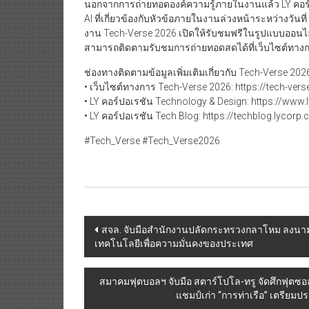
นอกจากการถ่ายทอดองค์ความรู้ภายในงานแล้ว LY คอร์
AI ที่เกี่ยวข้องกับหัวข้อภายในงานล่วงหน้าระหว่างวั
งาน Tech-Verse 2026 เปิดให้รับชมฟรีในรูปแบบออนไลน
สามารถติดตามรับชมการถ่ายทอดสดได้ที่เว็บไซต์ทางการ
ช่องทางติดตามข้อมูลเพิ่มเติมเกี่ยวกับ Tech-Verse 202
• เว็บไซต์ทางการ Tech-Verse 2026: https://tech-vers
• LY คอร์ปอเรชัน Technology & Design: https://www.
• LY คอร์ปอเรชัน Tech Blog: https://techblog.lycorp.
#Tech_Verse #Tech_Verse2026
Post
สจล. จับมือสำนักงานปลัดกระทรวงกลาโหม ลงน
เทคโนโลยีเพื่อความมั่นคงของประเทศ
navigation
สมาคมฟุตบอลฯ จับมือ สตาร์โปโล-ทรู จัดศึกฟุตซอ
แชมป์เก่า “การท่าเรือ” เตรียมป