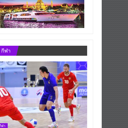
กีฬา
กีฬา