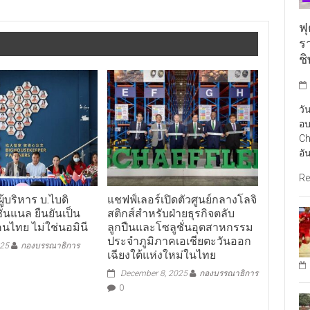
ฟุ
ร
ช
วั
อบ
Ch
อั
Re
ผู้บริหาร บ.ไบดิ
แชฟฟ์เลอร์เปิดตัวศูนย์กลางโลจิ
ั่นแนล ยืนยันเป็น
สติกส์สำหรับฝ่ายธุรกิจตลับ
นไทย ไม่ใช่นอมินี
ลูกปืนและโซลูชั่นอุตสาหกรรม
ประจำภูมิภาคเอเชียตะวันออก
025
กองบรรณาธิการ
เฉียงใต้แห่งใหม่ในไทย
December 8, 2025
กองบรรณาธิการ
0