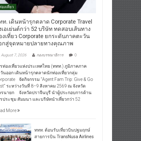
ท่องเที่ยว
ทท. เดินหน้ารุกตลาด Corporate Travel
งเอเย่นต์กว่า 52 บริษัท ทดสอบเส้นทาง
่องเที่ยว Corporate ยกระดับภาคตะวัน
อกสู่จุดหมายปลายทางคุณภาพ
August 7, 2026
กองบรรณาธิการ
0
รท่องเที่ยวแห่งประเทศไทย (ททท.) ภูมิภาคภาค
วันออก เดินหน้ารุกตลาดนักท่องเที่ยวกลุ่ม
rporate จัดกิจกรรม “Agent Fam Trip: Give & Go
st” ระหว่างวันที่ 8–9 สิงหาคม 2569 ณ จังหวัด
รนายก จังหวัดปราจีนบุรี นำผู้ประกอบการด้าน
รประชุม สัมมนา และบริษัทนำเที่ยวกว่า 52
ad More
ททท. ต้อนรับเที่ยวบินปฐมฤกษ์
สายการบิน TransNusa Airlines