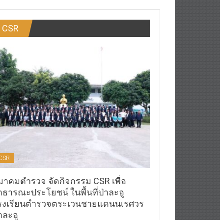
CSR
CSR
มาคมตำรวจ จัดกิจกรรม CSR เพื่อ
าธารณะประโยชน์ ในพื้นที่ป่าละอู
รงเรียนตำรวจตระเวนชายแดนนเรศวร
าละอู