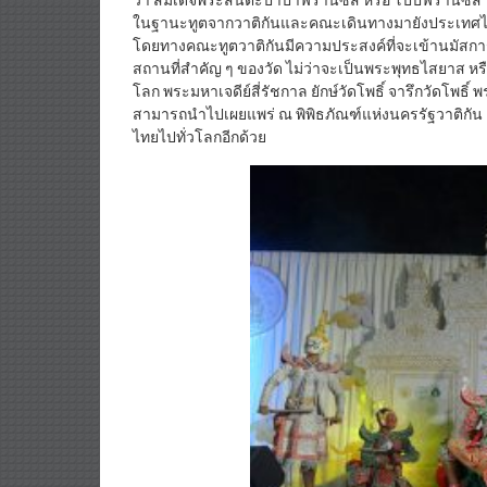
ในฐานะทูตจากวาติกันและคณะเดินทางมายังประเทศไทย 
โดยทางคณะทูตวาติกันมีความประสงค์ที่จะเข้านมัสกา
สถานที่สำคัญ ๆ ของวัด ไม่ว่าจะเป็นพระพุทธไสยาส หรือ
โลก พระมหาเจดีย์สี่รัชกาล ยักษ์วัดโพธิ์ จารึกวัดโพธิ์
สามารถนำไปเผยแพร่ ณ พิพิธภัณฑ์แห่งนครรัฐวาติกัน ใ
ไทยไปทั่วโลกอีกด้วย