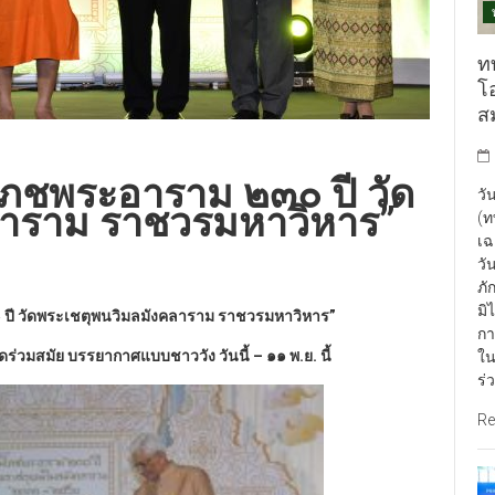
ท
โ
ส
โภชพระอาราม ๒๓๐ ปี วัด
วั
ลาราม ราชวรมหาวิหาร”
(ท
เฉ
วั
ภั
มิ
 ปี วัดพระเชตุพนวิมลมังคลาราม ราชวรมหาวิหาร”
กา
ร่วมสมัย บรรยากาศแบบชาววัง วันนี้ – ๑๑ พ.ย. นี้
ใน
ร่
Re