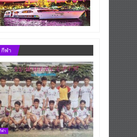
กีฬา
กีฬา