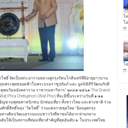
ไท
โอ
โอ
พธิ์ จัดเป็นพระอารามหลวงคู่กรุงรัตนโกสินทร์ที่มีอายุยาวนาน
ธิทุนพระพุทธยอดฟ้าในพระบรมราชูปถัมภ์ และ มูลนิธิสิริวัฒนภักดี
ะเชตุพนวิมลมังคลาราม ราชวรมหาวิหาร” ๒๓๓๑-๒๕๖๑ The Grand
t Phra Chetuphon (Wat Pho) ที่จะมีขึ้นระหว่างวันที่ ๑-๑๑
ชิญชวนพุทธศาสนิกชน นักท่องเที่ยว ทั้งชาวไทย และต่างชาติ ร่วม
ิ์สิทธิ์ของ “วัดโพธิ์” ร่วมแต่งกายชุดไทย “ย้อนยุคกรุง
ดงทางศิลปวัฒนธรรมแบบชาววังที่หาชมได้ยาก ท่ามกลาง
ดับให้เป็นสถานที่ท่องเที่ยวสำคัญที่สุดอันดับ ๑ ในประเทศไทย