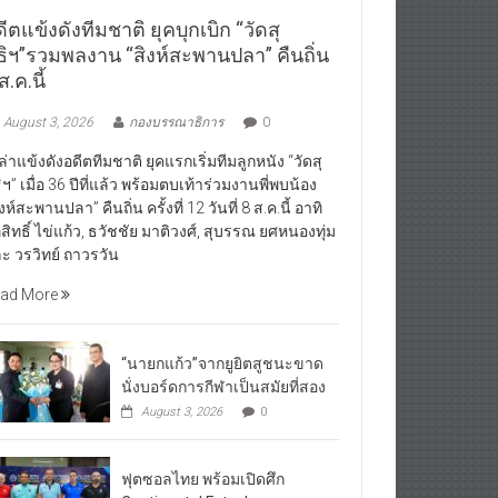
ีตแข้งดังทีมชาติ ยุคบุกเบิก “วัดสุ
ธิฯ”รวมพลงาน “สิงห์สะพานปลา” คืนถิ่น
ส.ค.นี้
August 3, 2026
กองบรรณาธิการ
0
ล่าแข้งดังอดีตทีมชาติ ยุคแรกเริ่มทีมลูกหนัง “วัดสุ
ิฯ” เมื่อ 36 ปีที่แล้ว พร้อมตบเท้าร่วมงานพี่พบน้อง
ิงห์สะพานปลา” คืนถิ่น ครั้งที่ 12 วันที่ 8 ส.ค.นี้ อาทิ
ิสิทธิ์ ไข่แก้ว, ธวัชชัย มาติวงศ์, สุบรรณ ยศหนองทุ่ม
ะ วรวิทย์ ถาวรวัน
ad More
“นายกแก้ว”จากยูยิตสูชนะขาด
นั่งบอร์ดการกีฬาเป็นสมัยที่สอง
August 3, 2026
0
ฟุตซอลไทย พร้อมเปิดศึก