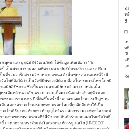
อด
ท
8 
เห
ทธ
“ส
อภ
พน และมูลนิธิสิริวัฒนภักดี ให้ข้อมูลเพิ่มเติมว่า “วัด
แล
ธิ์ เป็นพระอารามหลวงที่พระมหากษัตริย์ทรงสร้าง และเปรียบ
็นที่รวมจารึกสรรพวิชาหลายแขนง ดังนั้นพุทธสถานแห่งนี้จึงมี
Re
พธิ์ถือได้ว่าเป็นวัดที่มีพระเจดีย์มากที่สุดในประเทศไทย โดยมี
เจดีย์สี่รัชกาล ซึ่งเป็นพระมหาเจดีย์ประจำพระบาทสมเด็จ
ลิศหล้านภาลัย, พระบาทสมเด็จพระนั่งเกล้าเจ้าอยู่หัว และ
พระอาราม ๒๓๐ ปี ที่จัดขึ้นครั้งนี้ นอกจากจะเป็นการเชิญชวน
ฉลิมฉลองความเป็นมรดกพุทธ มรดกโลก ที่ถูกจัดอันดับให้เป็น
ความเป็นสิริมงคล ด้วยการทำบุญไหว้พระ สักการะพระพุทธไสยาสน์
ความงามของพระมหาเจดีย์สี่รัชกาล ต้นตำรับนวดแผนไทยวัดโพธิ์
โพธิ์ มรดกความทรงจำแห่งโลกจากองค์การยูเนสโก (UNESCO)