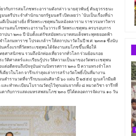
กี่ยวกับการสมโภชพระอารามดังกล่าว นายสุวพันธุ์ ตันยุวรรธนะ
ัฐมนตรีประจำสำนักนายกรัฐมนตรี เปิดเผยว่า “นับเป็นเรื่องที่น่า
ินดีเป็นอย่างยิ่ง ที่วัดพระเชตุพนวิมลมังคลาราม ราชวรมหาวิหาร
ัดงานสมโภชพระอารามในวาระที่ วัดพระเชตุพน ครบรอบการ
ถาปนา ๒๓๐ ปี นับตั้งแต่รัชสมัยพระบาทสมเด็จพระพุทธยอดฟ้า
ุฬาโลกมหาราช โปรดเกล้าฯ ให้สถาปนาวัดในปี พ.ศ. ๒๓๓๑ ซึ่งนับ
ป็นครั้งแรกที่วัดพระเชตุพนได้จัดงานสมโภชขึ้นเพื่อให้
ุทธศาสนิกชน รวมถึงนักท่องเที่ยวจากทั่วโลก ร่วมย้อนรอย
ระวัติศาสตร์และเรียนรู้ประวัติความเป็นมาของวัดพระเชตุพน
ั้งแต่อดีตจนถึงปัจจุบันผ่านนิทรรศการ ๒๓๐ ปี ความทรงจำโลก
ที่เดียวในโลก จารึกเก่าสุดเล่าการสร้างวัดโพธิ์เป็นที่มางาน
ส่วนตำรานวดที่จารึกบนแผ่นศิลามี ๖๐ แผ่น ปี ๒๕๕๔ ยูเนสโกมีมติ
ก และทำทะเบียนโบราณวัตถุไว้ทุกแผ่นจากทั้ง ๘ หมวดวิชา จารึกที่
และตื่นตากับการแสดงมหรสพสมโภช ๒๓๐ ปีได้ตลอดการจัดงาน ๑๐ วัน