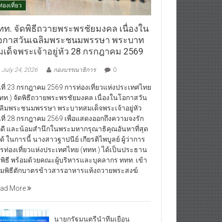
ท่องเที่ยว
ทท. จัดพิธีถวายพระพรชัยมงคล เนื่องใน
อกาสวันเฉลิมพระชนมพรรษา พระบาท
มเด็จพระเจ้าอยู่หัว 28 กรกฎาคม 2569
July 24, 2026
กองบรรณาธิการ
0
นที่ 23 กรกฎาคม 2569 การท่องเที่ยวแห่งประเทศไทย
ทท.) จัดพิธีถวายพระพรชัยมงคล เนื่องในโอกาสวัน
ลิมพระชนมพรรษา พระบาทสมเด็จพระเจ้าอยู่หัว
นที่ 28 กรกฎาคม 2569 เพื่อแสดงออกถึงความจงรัก
กดี และน้อมสำนึกในพระมหากรุณาธิคุณอันหาที่สุด
ได้ ในการนี้ นางสาวฐาปนีย์ เกียรติไพบูลย์ ผู้ว่าการ
รท่องเที่ยวแห่งประเทศไทย (ททท.) ได้เป็นประธาน
พิธี พร้อมด้วยคณะผู้บริหารและบุคลากร ททท. เข้า
วมพิธีตักบาตรข้าวสารอาหารแห้งถวายพระสงฆ์
ad More
นายกรัฐมนตรีนำทีมเยือน