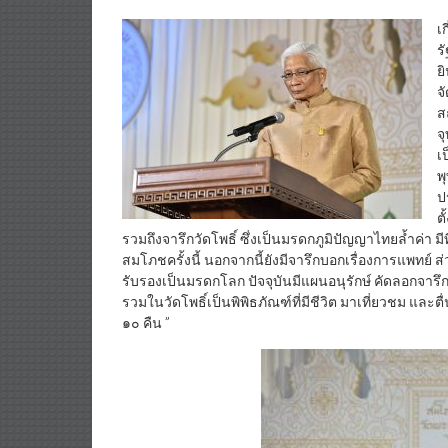
เ
ร
ย
จ
ส
จ
เ
พ
ป
ต
รวมถึงจารึกวัดโพธิ์ ซึ่งเป็นมรดกภูมิปัญญาไทยล้ำค่า มี
สมโภชครั้งนี้ นอกจากนี้ยังมีจารึกบอกเรื่องการแพทย์ 
รับรองเป็นมรดกโลก ปัจจุบันมีแผนอนุรักษ์ คัดลอกจารึ
รวมในวัดโพธิ์เป็นพิพิธภัณฑ์ที่มีชีวิต มาเที่ยวชม 
๑๐ คืน ”