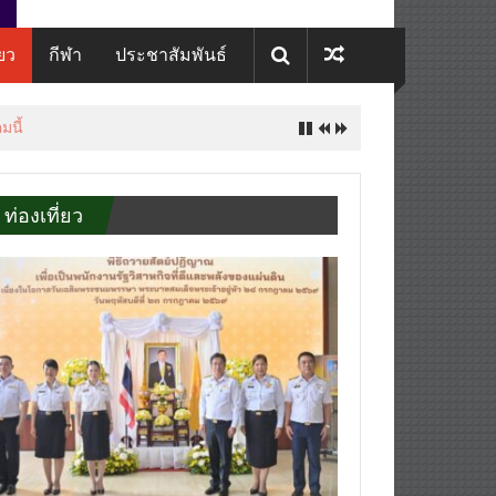
่ยว
กีฬา
ประชาสัมพันธ์
มนี้
ท่องเที่ยว