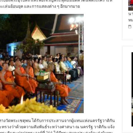
ระเบียงพระอุโบสถ และพิธีเจริญพระพุทธมนต์สวดนพพระเคราะห์
ารละเล่นย้อนยุค และการแสดงต่าง ๆ อีกมากมาย
นา
ห
ิ่ง ที่ทางวัดพระเชตุพน ได้รับการประสานจากผู้แทนแห่งนครรัฐวาติกัน
ทรวงว่าด้วยความสัมพันธ์ระหว่างศาสนา ณ นครรัฐ วาติกัน แจ้ง
พระสันตะปาปาพระองค์ที่ 266 ได้มีพระสมณประสงค์จะส่งผู้แทน