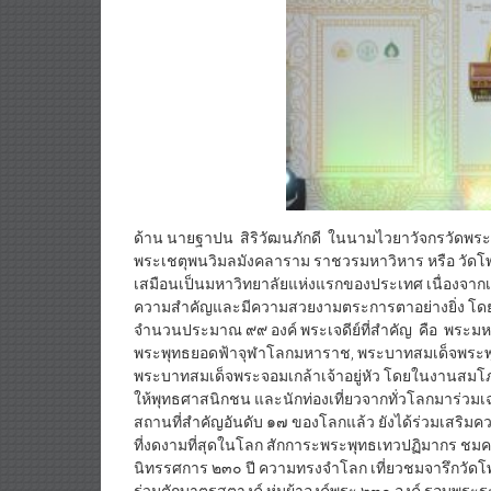
ด้าน นายฐาปน สิริวัฒนภักดี ในนามไวยาวัจกรวัดพระเชตุ
พระเชตุพนวิมลมังคลาราม ราชวรมหาวิหาร หรือ วัดโพ
เสมือนเป็นมหาวิทยาลัยแห่งแรกของประเทศ เนื่องจากเป
ความสำคัญและมีความสวยงามตระการตาอย่างยิ่ง โดยวัดโ
จำนวนประมาณ ๙๙ องค์ พระเจดีย์ที่สำคัญ คือ พระมหา
พระพุทธยอดฟ้าจุฬาโลกมหาราช, พระบาทสมเด็จพระพุทธเ
พระบาทสมเด็จพระจอมเกล้าเจ้าอยู่หัว โดยในงานสมโภช
ให้พุทธศาสนิกชน และนักท่องเที่ยวจากทั่วโลกมาร่วมเ
สถานที่สำคัญอันดับ ๑๗ ของโลกแล้ว ยังได้ร่วมเสริม
ที่งดงามที่สุดในโลก สักการะพระพุทธเทวปฏิมากร ชม
นิทรรศการ ๒๓๐ ปี ความทรงจำโลก เที่ยวชมจารึกวัด