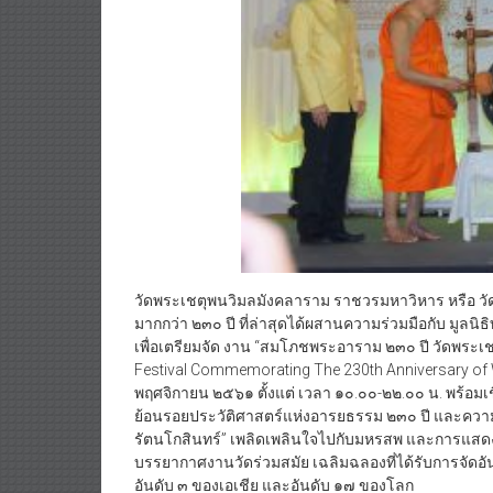
วัดพระเชตุพนวิมลมังคลาราม ราชวรมหาวิหาร หรือ วัดโ
มากกว่า ๒๓๐ ปี ที่ล่าสุดได้ผสานความร่วมมือกับ มูลนิ
เพื่อเตรียมจัด งาน “สมโภชพระอาราม ๒๓๐ ปี วัดพร
Festival Commemorating The 230th Anniversary of Wa
พฤศจิกายน ๒๕๖๑ ตั้งแต่ เวลา ๑๐.๐๐-๒๒.๐๐ น. พร้อมเ
ย้อนรอยประวัติศาสตร์แห่งอารยธรรม ๒๓๐ ปี และความศักด
รัตนโกสินทร์” เพลิดเพลินใจไปกับมหรสพ และการแส
บรรยากาศงานวัดร่วมสมัย เฉลิมฉลองที่ได้รับการจัดอัน
อันดับ ๓ ของเอเชีย และอันดับ ๑๗ ของโลก