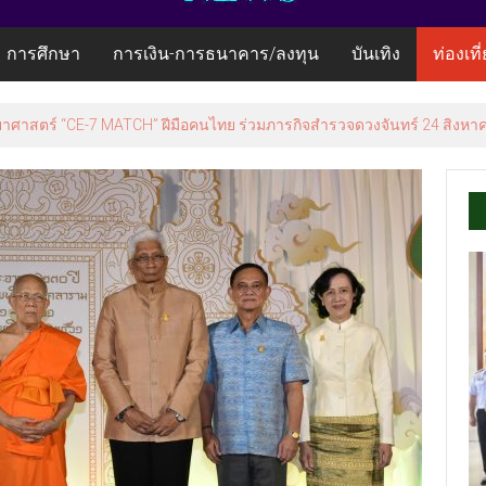
การศึกษา
การเงิน-การธนาคาร/ลงทุน
บันเทิง
ท่องเที
ยาศาสตร์ “CE-7 MATCH” ฝีมือคนไทย ร่วมภารกิจสำรวจดวงจันทร์ 24 สิงหาค