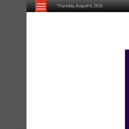
Skip
Thursday, August 6, 2026
to
content
www.ujunctionnews.co
เว็บ
ข่าว
ทาง
เลือก
ใหม่
สำหรับ
คุณ