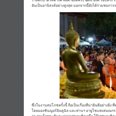
ร่วมตักบาตรสตางค์ ห่มผ้าองค์พระ ๒๓๐ องค์ รอบพระ
อันเป็นอานิสงส์อย่างสูงสุด นอกจากนี้ยังได้ร่วมชมก
ซึ่งในงานสมโภชครั้งนี้ ถือเป็นเรื่องที่น่ายินดีอย่างย
โดยมองซินญอร์อินดูนิล และท่านฯ อายูโซแห่งสมณกระ
ว่า สมเด็จพระสันตะปาปาฟรานซิส หรือ โป๊ปฟรานซิส 