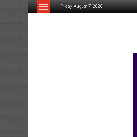
Skip
Friday, August 7, 2026
to
content
www.ujunctionnews.co
เว็บ
ข่าว
ทาง
เลือก
ใหม่
สำหรับ
คุณ