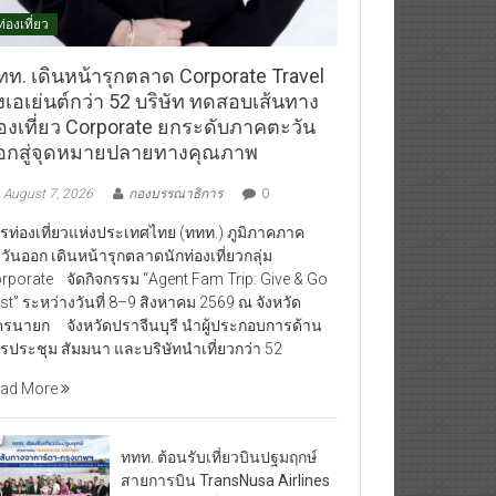
ท่องเที่ยว
ทท. เดินหน้ารุกตลาด Corporate Travel
งเอเย่นต์กว่า 52 บริษัท ทดสอบเส้นทาง
่องเที่ยว Corporate ยกระดับภาคตะวัน
อกสู่จุดหมายปลายทางคุณภาพ
August 7, 2026
กองบรรณาธิการ
0
รท่องเที่ยวแห่งประเทศไทย (ททท.) ภูมิภาคภาค
วันออก เดินหน้ารุกตลาดนักท่องเที่ยวกลุ่ม
rporate จัดกิจกรรม “Agent Fam Trip: Give & Go
st” ระหว่างวันที่ 8–9 สิงหาคม 2569 ณ จังหวัด
รนายก จังหวัดปราจีนบุรี นำผู้ประกอบการด้าน
รประชุม สัมมนา และบริษัทนำเที่ยวกว่า 52
ad More
ททท. ต้อนรับเที่ยวบินปฐมฤกษ์
สายการบิน TransNusa Airlines