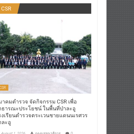
CSR
CSR
มาคมตำรวจ จัดกิจกรรม CSR เพื่อ
าธารณะประโยชน์ ในพื้นที่ป่าละอู
รงเรียนตำรวจตระเวนชายแดนนเรศวร
าละอู
August 1, 2026
กองบรรณาธิการ
0