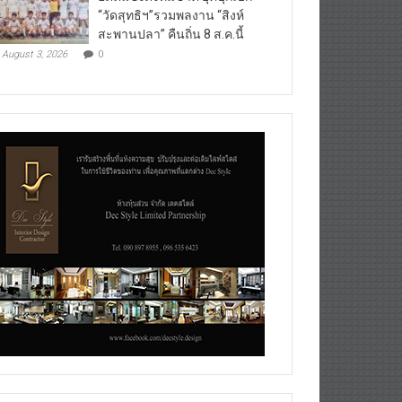
“วัดสุทธิฯ”รวมพลงาน “สิงห์
สะพานปลา” คืนถิ่น 8 ส.ค.นี้
August 3, 2026
0