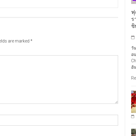
ฟุ
ร
ช
ields are marked
*
วั
อบ
Ch
อั
Re