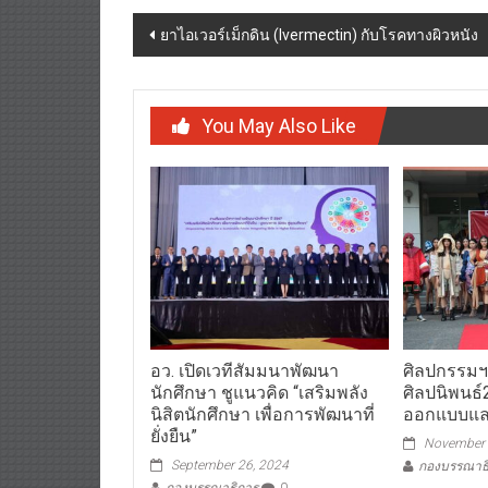
Post
ยาไอเวอร์เม็กดิน (Ivermectin) กับโรคทางผิวหนัง
navigation
You May Also Like
อว. เปิดเวทีสัมมนาพัฒนา
ศิลปกรรม
นักศึกษา ชูแนวคิด “เสริมพลัง
ศิลปนิพนธ์
นิสิตนักศึกษา เพื่อการพัฒนาที่
ออกแบบแล
ยั่งยืน”
November 
September 26, 2024
กองบรรณาธ
กองบรรณาธิการ
0