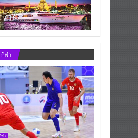
กีฬา
กีฬา