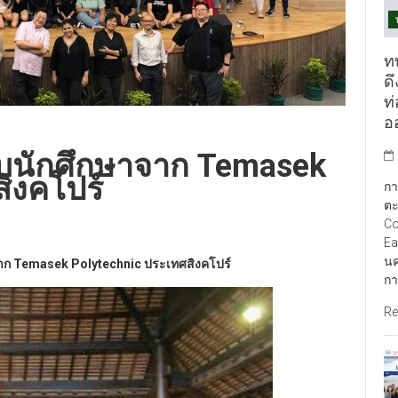
ท
ดึ
ท
อ
รับนักศึกษาจาก Temasek
ิงคโปร์
กา
ตะ
Co
Ea
นค
าก
Temasek Polytechnic ประเทศสิงคโปร์
กา
Re