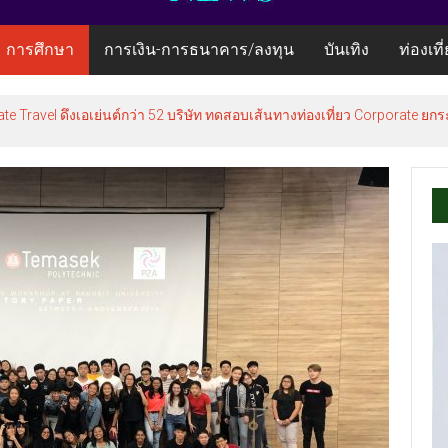
การศึกษา
การเงิน-การธนาคาร/ลงทุน
บันเทิง
ท่องเที
te Travel ดึงเอเย่นต์กว่า 52 บริษัท ทดสอบเส้นทางท่องเที่ยว Corporate 