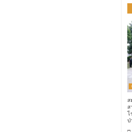
ส
ส
โ
ป่