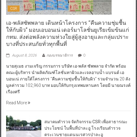
CSR
เอ-พลัสซัพพลาย เดินหน้าโครงการ “คืนความชุ่มชื้น
ให้กับผิว” มอบเอบอนเน่ เดอร์มาโลชั่นยูเรียเข้มข้นแก่
กทม. ส่งต่อพลังความห่วงใยสู่ผู้สูงอายุและกลุ่มเปราะ
บางที่ประสบภัยทั่วทุกพื้นที่
August 8, 2026
กองบรรณาธิการ
0
นายสุเมธ งามเจริญ กรรมการ บริษัท เอ-พลัส ซัพพลาย จำกัด พร้อม
คณะผู้บริหาร นำผลิตภัณฑ์โลชั่นทาผิวและเจลอาบน้ำ แบรนด์ เอ
บอนเน่ ภายใต้โครงการ “คืนความชุ่มชื้นให้กับผิว” รวมจำนวน 20 ลัง
มูลค่ารวม 102,960 บาท มอบให้กับกรุงเทพมหานคร โดยมี นายณรงค์
เรืองศรี
Read More
สมาคมตำรวจ จัดกิจกรรม CSR เพื่อสาธารณะ
ประโยชน์ ในพื้นที่ป่าละอู โรงเรียนตำรวจ
ตระเวนชายแดนนเรศวรป่าละอู