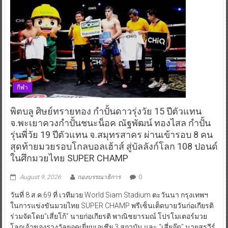
กีฬา
พิตบลู ศิษย์ทรายทอง กำปั้นดาวรุ่งวัย 15 ปีตัวแทน
จ.พะเยาควงกำปั้นชนะน็อค ณัฐพัฒน์ ทองไสล กำปั้น
รุ่นพี่วัย 19 ปีตัวแทน จ.สมุทรสาคร ผ่านเข้ารอบ 8 คน
สุดท้ายมวยรอบโกลบอลเฮ้าส์ สู่บัลลังก์โลก 108 ปอนด์
ในศึกมวยไทย SUPER CHAMP
August 9, 2026
กองบรรณาธิการ
0
วันที่ 8 ส.ค.69 ที่ เวทีมวย World Siam Stadium ตะวันนา กรุงเทพฯ
ในการแข่งขันมวยไทย SUPER CHAMP พรีเซ็นเต็ดบายวันก่อเกียรติ
ร่วมจัดโดย”เสี่ยโก้” นายก่อเกียรติ พาณิชยารมณ์ โปรโมเตอร์มวย
โลกเจ้าของรางวัลยอดเยี่ยมเอเชีย 3 สถาบัน และ “เสี่ยอู๊ด” นายสรวีร์