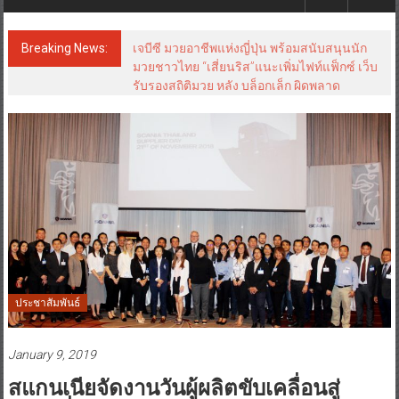
Breaking News:
เจบีซี มวยอาชีพแห่งญี่ปุ่น พร้อมสนับสนุนนัก
มวยชาวไทย “เสี่ยนริส”แนะเพิ่มไฟท์แฟ็กซ์ เว็บ
รับรองสถิติมวย หลัง บล็อกเล็ก ผิดพลาด
ประชาสัมพันธ์
January 9, 2019
สแกนเนียจัดงานวันผู้ผลิตขับเคลื่อนสู่