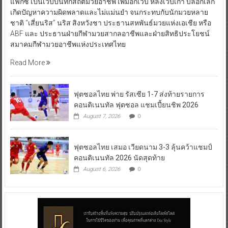
แฟ็กซ์ เป็นเว็บบันทึกสถิติมวยอาชีพ เพิ่มอีกเว็บ หลังเว็บเก่า บล็อกเล็ก
เกิดปัญหาความผิดพลาดและไม่แม่นยำ จนกระทบกับนักมวยหลาย
ชาติ “เสี่ยนริส” นริส สิงหวังชา ประธานสหพันธ์มวยแห่งเอเชีย หรือ
ABF และ ประธานฝ่ายกีฬามวยสากลอาชีพและฝ่ายสิทธิประโยชน์
สมาคมกีฬามวยอาชีพแห่งประเทศไทย
Read More
ฟุตซอลไทย พ่าย รัสเซีย 1-7 ส่งท้ายรายการ
คอนติเนนทัล ฟุตซอล แชมเปี้ยนชิพ 2026
August 7, 2026
0
ฟุตซอลไทย เสมอ เวียดนาม 3-3 ลุ้นคว้าแชมป์
คอนติเนนทัล 2026 นัดสุดท้าย
August 6, 2026
0