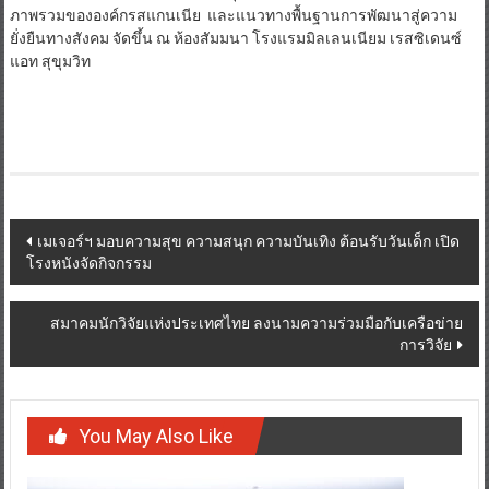
ภาพรวมขององค์กรสแกนเนีย และแนวทางพื้นฐานการพัฒนาสู่ความ
ยั่งยืนทางสังคม จัดขึ้น ณ ห้องสัมมนา โรงแรมมิลเลนเนียม เรสซิเดนซ์
แอท สุขุมวิท
Post
เมเจอร์ฯ มอบความสุข ความสนุก ความบันเทิง ต้อนรับวันเด็ก เปิด
โรงหนังจัดกิจกรรม
navigation
สมาคมนักวิจัยแห่งประเทศไทย ลงนามความร่วมมือกับเครือข่าย
การวิจัย
You May Also Like