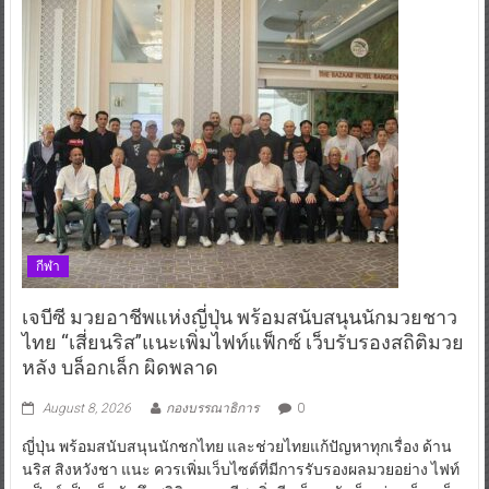
กีฬา
เจบีซี มวยอาชีพแห่งญี่ปุ่น พร้อมสนับสนุนนักมวยชาว
ไทย “เสี่ยนริส”แนะเพิ่มไฟท์แฟ็กซ์ เว็บรับรองสถิติมวย
หลัง บล็อกเล็ก ผิดพลาด
August 8, 2026
กองบรรณาธิการ
0
ญี่ปุ่น พร้อมสนับสนุนนักชกไทย และช่วยไทยแก้ปัญหาทุกเรื่อง ด้าน
นริส สิงหวังชา แนะ ควรเพิ่มเว็บไซต์ที่มีการรับรองผลมวยอย่าง ไฟท์