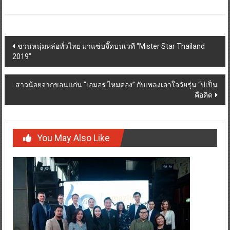
Post
ชวนหนุ่มหล่อทั่วไทย มาแซ่บจี๊ดบนเวที “Mister Star Thailand
2019”
navigation
สาวน้อยจากขอนแก่น “เอมอร ไหมด่อง” กับเพลงเอาใจวัยรุ่น “บ่เป็น
คือคิด
You May Also Like