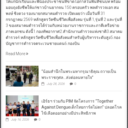
ให้แก่นักเรียนและพี่น้องประชาชนที่ขาดโอกาสในพื้นที่ชนบท พร้อม
มอบถุงยังชีพให้แก่ชาวบ้านยากจน 150 ครอบครัว พลตำรวจเอก สม
พงษ์ ชิงดวง รองนายกสมาคมตำรวจ เปิดเผยว่า เมื่อวันที่ 31
กรกฎาคม 2569 หลักสูตรวัคซีนชีวิตเพื่อสังคม รุ่นที่ 1,รุ่นที่ 2 และรุ่นที่
3 ของสมาคมตำรวจได้ร่วมกับหน่วยงานราชการและภาคีเครือข่าย
ภาคเอกชน ดังนี้1.กองทัพอากาศ2.สำนักงานตำรวจแห่งชาติ3.สมาคม
ตำรวจ4.หลักสูตรวัคซีนชีวิตเพื่อสังคมสำหรับผู้บริหารระดับสูง5.กอง
บัญชาการตำรวจตระเวนชายแดน6.กองบิน
Read More
“น้อมสำนึกในพระมหากรุณาธิคุณ ถวายเป็น
พระราชกุศล…ส่งต่อลมหายใจ”
July 28, 2026
0
เอิร์ธฯ ร่วมกับ PIM จัดโครงการ “Together
Against Dengueเด็กไทยการ์ดไม่ตก” ปลอดโรค
ไข้เลือดออกอย่างมีประสิทธิภาพ
July 16, 2026
0