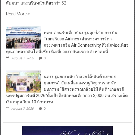
สัมมนา และบริษัทนำเที่ยวกว่า 52
Read More
ททท. ต้อนรับเที่ยวบินปฐมฤกษ์สายการบิน
TransNusa Airlines เส้นทางจาการ์ตา-
กรุงเทพฯ เสริม Air Connectivity ดึงนักท่องเที่ยว
คุณภาพจากอินโดนีเซีย เริ่มเที่ยวแรกบินแรก 6 สิงหาคมนี้
August 7, 2026
0
นครปฐมยกระดับ “กล้วยไม้-สินค้าเกษตร
คุณภาพ” ขับเคลื่อนเศรษฐกิจฐานราก จัด
มหกรรม “สีสรรพรรณกล้วยไม้ สินค้าเกษตรดี
นครปฐมการันตี 2026″ตั้งเป้าดึงนักท่องเที่ยวกว่า 3,000 คน สร้างเม็ด
เงินหมุนเวียน 10 ล้านบาท
August 7, 2026
0