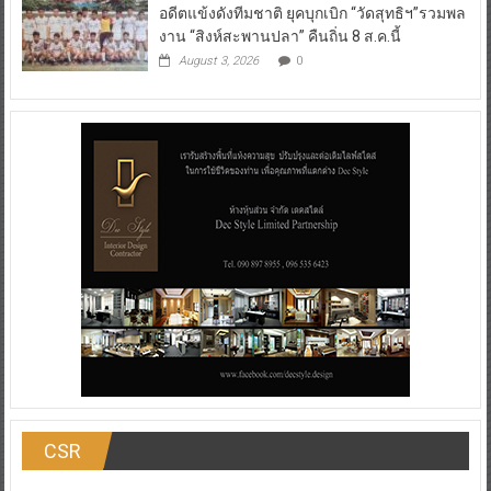
อดีตแข้งดังทีมชาติ ยุคบุกเบิก “วัดสุทธิฯ”รวมพล
งาน “สิงห์สะพานปลา” คืนถิ่น 8 ส.ค.นี้
August 3, 2026
0
CSR