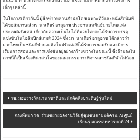
แน่นอนว่า มวยไทยจะประสบความสำเร็จตามเป้าหมายจากโครงการ
เล็กๆ เหล่านี้
ในโอกาสเดียวกันนี้ ผู้สื่อข่าวหลานสำนักโดยเฉพาะทีวีและหนังสือพิมพ์
ได้ขอสัมภาษณ์ มร. นาเดียร์ อาลูอาช ประธานสหพันธ์มวยไทยแห่ง
ประเทศฝรั่งเศส เกี่ยวกับความเป็นไปได้ที่มวยไทยจะได้รับการบรรจุ
แข่งขันในโอลิมปิกส์เกมส์ 2024 ซึ่ง มร. นาเดียร์ อาลูอาช ได้กล่าวว่า
มวยไทยเป็นชนิดกีฬายอดฮิตในฝรั่งเศสที่ได้รับการยอมรับและมีการ
เรียนการสอนและการแข่งขันอยู่อย่างกว้างขวางในขณะนี้ ซึ่งถ้ามองใน
ภาพนี้ก็เป็นเรื่องที่น่าสนใจของคณะกรรมการพิจารณาชนิดกีฬาไม่น้อย
Post
วช. มอบรางวัลนานาชาติและนักคิดสิ่งประดิษฐ์รุ่นใหม่
navigation
กองทัพบก วช. ร่วมขยายผลงานวิจัยสู่ชุมชนตามมติครม. ณ ศูนย์
เรียนรู้ มณฑลทหารบกที่ 24