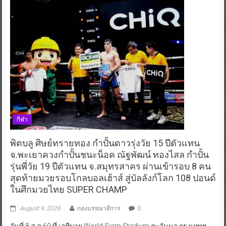
กีฬา
พิตบลู ศิษย์ทรายทอง กำปั้นดาวรุ่งวัย 15 ปีตัวแทน
จ.พะเยาควงกำปั้นชนะน็อค ณัฐพัฒน์ ทองไสล กำปั้น
รุ่นพี่วัย 19 ปีตัวแทน จ.สมุทรสาคร ผ่านเข้ารอบ 8 คน
สุดท้ายมวยรอบโกลบอลเฮ้าส์ สู่บัลลังก์โลก 108 ปอนด์
ในศึกมวยไทย SUPER CHAMP
August 9, 2026
กองบรรณาธิการ
0