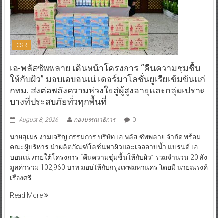
CSR
เอ-พลัสซัพพลาย เดินหน้าโครงการ “คืนความชุ่มชื้น
ให้กับผิว” มอบเอบอนเน่ เดอร์มาโลชั่นยูเรียเข้มข้นแก่
กทม. ส่งต่อพลังความห่วงใยสู่ผู้สูงอายุและกลุ่มเปราะ
บางที่ประสบภัยทั่วทุกพื้นที่
August 8, 2026
กองบรรณาธิการ
0
นายสุเมธ งามเจริญ กรรมการ บริษัท เอ-พลัส ซัพพลาย จำกัด พร้อม
คณะผู้บริหาร นำผลิตภัณฑ์โลชั่นทาผิวและเจลอาบน้ำ แบรนด์ เอ
บอนเน่ ภายใต้โครงการ “คืนความชุ่มชื้นให้กับผิว” รวมจำนวน 20 ลัง
มูลค่ารวม 102,960 บาท มอบให้กับกรุงเทพมหานคร โดยมี นายณรงค์
เรืองศรี
Read More