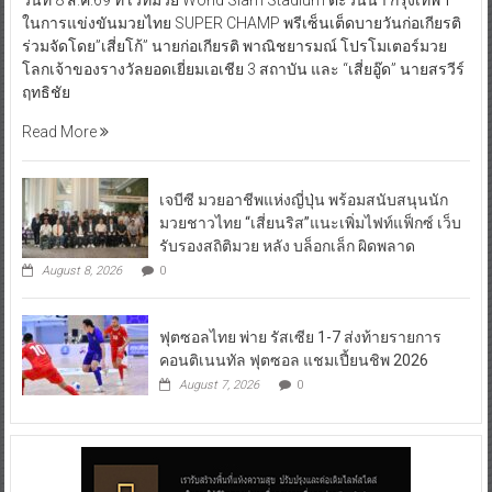
วันที่ 8 ส.ค.69 ที่ เวทีมวย World Siam Stadium ตะวันนา กรุงเทพฯ
ในการแข่งขันมวยไทย SUPER CHAMP พรีเซ็นเต็ดบายวันก่อเกียรติ
ร่วมจัดโดย”เสี่ยโก้” นายก่อเกียรติ พาณิชยารมณ์ โปรโมเตอร์มวย
โลกเจ้าของรางวัลยอดเยี่ยมเอเชีย 3 สถาบัน และ “เสี่ยอู๊ด” นายสรวีร์
ฤทธิชัย
Read More
เจบีซี มวยอาชีพแห่งญี่ปุ่น พร้อมสนับสนุนนัก
มวยชาวไทย “เสี่ยนริส”แนะเพิ่มไฟท์แฟ็กซ์ เว็บ
รับรองสถิติมวย หลัง บล็อกเล็ก ผิดพลาด
August 8, 2026
0
ฟุตซอลไทย พ่าย รัสเซีย 1-7 ส่งท้ายรายการ
คอนติเนนทัล ฟุตซอล แชมเปี้ยนชิพ 2026
August 7, 2026
0