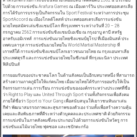
ไปด้วย การแข่งขัน Arafura Games ณ เมืองดาร์วิน ประเทศออสเตรเลีย
การได้รับการบรรจุเป็นกิจกรรมใน Sport Festival ระหว่างการประชุม
SportAccord ณ เมืองโกลด์โคสท์ ประเทศออสเตรเลียการแข่งขัน
มวยไทยสมัครเล่นชิงแชมป์โลก ที่กรุงเทพฯ ระหว่างวันที่ 20 – 28
กรกฎาคม 2562 การแข่งขันชิงแชมป์เอเชีย ณ กรุงอาบู ดาบี สหรัฐ
อาหรับเอมิเรทส์ การแข่งขันมวยไทยชิงแชมป์ยุโรป ที่เมืองมินสค์ ประ
เทศเบลารุส การแข่งขันมวยไทยใน World Martial Mastership ที่
เกาหลีใต้ การแข่งขันชิงแชมป์โลกเยาวชนมวยไทย ณ กรุงแอนทาเลีย
ประเทศตุรกี และการแข่งขันมวยไทยในซีเกมส์ ที่กรุงมะนิลา ประเทศ
ฟิลิปปินส์
การยอมรับของประชาคมโลก ในด้านสังคมเป็นอีกบทบาทหนึ่ง ที่สามารถ
สร้างความภาคภูมิใจให้แก่คนไทย เมื่อมวยไทยได้รับการยอมรับให้เป็น
กิจกรรมการเล่น การเรียน การแข่งขันขององค์กรระหว่างประเทศที่ชื่อ
ว่า Right to Play และ United Through Sport ร่วมทั้งกิจกรรมเพื่อสังคม
ภายใต้ชื่อว่า Sport is Your Gang เพื่อสนับสนุนให้เยาวชนหันมาเล่น
กีฬา พัฒนาสมรรถภาพและสุขภาพของตัวเอง ร่วมทั้งเพื่อสร้างความคุ้น
เคยและสัมพันธภาพที่ดีระหว่างตัวบุคคลและประเทศชาติ ด้วยกิจกรรม
การแข่งขันในภาคสังคมซึ่งจะประกอบไปด้วยการแข่งขันไหว้ครู การ
แข่งขันแม่ไม้มวยไทย ฟุตซอล และเซปักตะกร้อ