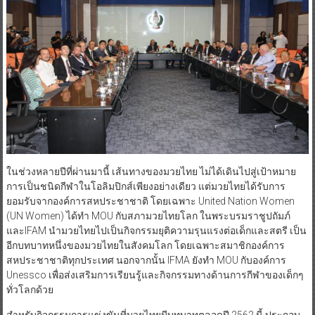
ในช่วงหลายปีที่ผ่านมานี้ เส้นทางของมวยไทย ไม่ได้เดินไปสู่เป้าหมาย
การเป็นชนิดกีฬาในโอลิมปิกส์เพียงอย่างเดียว แต่มวยไทยได้รับการ
ยอมรับจากองค์การสหประชาชาติ โดยเฉพาะ United Nation Women
(UN Women) ได้ทำ MOU กับสภามวยไทยโลก ในพระบรมราชูปถัมภ์
และIFAM นำมวยไทยไปเป็นกิจกรรมยุติความรุนแรงต่อเด็กและสตรี เป็น
อีกบทบาทหนึ่งของมวยไทยในสังคมโลก โดยเฉพาะสมาชิกองค์การ
สหประชาชาติทุกประเทศ นอกจากนั้น IFMA ยังทำ MOU กับองค์การ
Unessco เพื่อส่งเสริมการเรียนรู้และกิจกรรมทางด้านการกีฬาของเด็กๆ
ทั่วโลกด้วย
สำหรับกิจกรรมการแข่งขันที่มวยไทยมีบทบาทตลอดปี 2562 นี้ ประกอบ