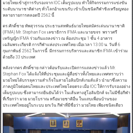
มวยไทยเข้าสู่การรับรองจาก IOC เต็มรูปแบบ ทำให้กิจกรรมการแข่งขัน
ระดับนานาชาติต่างๆ ทั่วโลกอ้าแขนรับ เข้าเป็นชนิดกีฬาชิงเหรียญทอง
หลายรายการตลอดปี 2562 นี้
ดร.ศักดิ์ชาย ทัพสุวรรณ ประธานสหพันธ์มวยไทยสมัครเล่นนานาชาติ
(IFMA) Mr. Stephan Fox เลขาธิการ IFMA และนายขจร พราวศรี
เหรัญญิก IFMA ร่วมกันแถลงข่าว ณ ห้องประชุม 1 ชั้น 4 อาคาร
เฉลิมพระเกียรติ การกีฬาแห่งประเทศไทย เมื่อเวลา 13.00 น. วันที่ 6
กุมภาพันธ์ 2562 ในการนี้ มีกรรมการบริหารและสมาชิก IFMA เข้าร่วม
ด้วยถึง 33 ประเทศ
หลังจากดร.ศักดิ์ชาย กล่าวต้อนรับและเปิดการแถลงข่าวแล้ว Mr.
Stephan Fox ได้แจ้งให้ที่ประชุมและผู้สื่อข่าวทั้งไทยและเทศทราบว่า
มวยไทยได้บรรลุความสำเร็จในสายโอลิมปิกส์เกมส์แล้ว นำมาซึ่งความ
ภาคภูมิใจต่อคนไทยและประเทศไทยโดยตรง เมื่อ IOC ให้การรับรองอย่าง
เต็มรูปแบบ ซึ่งสามารถยืนยันได้ว่า ในเส้นทางสู่โอลิมปิกส์ จะไม่มีชื่อกีฬา
ที่เรียกว่า มวย มวยโบราณ หรือมวยชาติอื่น ในแถบเพื่อนบ้านของ
ประเทศไทยอยู่ในระบบ ยกเว้น กีฬาที่มีชื่อว่า มวยไทย เพียงชนิดเดียว