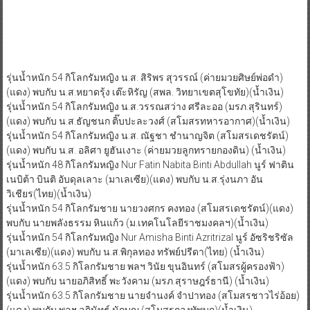
รุ่นน้ำหนัก 54 กิโลกรัมหญิง น.ส. สิริพร สุวรรณ์ (ค่ายมวยศิษย์พ่อดํา)
(แดง) พบกับ น.ส.หยาดรุ้ง เต๊ะหิรัญ (สพล. วิทยาเขตสุโขทัย)(น้ำเงิน)
รุ่นน้ำหนัก 54 กิโลกรัมหญิง น.ส.วรรณสว่าง ศรีละออ (มรภ.สุรินทร์)
(แดง) พบกับ น.ส.ธัญชนก ติ๊บปะละวงศ์ (สโมสรทหารอากาศ)(น้ำเงิน)
รุ่นน้ำหนัก 54 กิโลกรัมหญิง น.ส. ณัฐชา ชํานาญจิต (สโมสรเดชรัตน์)
(แดง) พบกับ น.ส. อลิศา ยูฮันเงาะ (ค่ายมวยลูกทรายกองดิน) (น้ำเงิน)
รุ่นน้ำหนัก 48 กิโลกรัมหญิง Nur Fatin Nabita Binti Abdullah นูร์ ฟาติน
เนบิต้า บินติ อับดุลเลาะ (มาเลเซีย)(แดง) พบกับ น.ส.รุ่งนภา อัน
วิเชียร(ไทย)(น้ำเงิน)
รุ่นน้ำหนัก 54 กิโลกรัมชาย นายวงศกร คงทอง (สโมสรเดชรัตน์)(แดง)
พบกับ นายพลังธรรม หินแก้ว (ม.เทคโนโลยีราชมงคลฯ)(น้ำเงิน)
รุ่นน้ำหนัก 54 กิโลกรัมหญิง Nur Amisha Binti Azritrizal นูร์ อัซริชริซัล
(มาเลเซีย)(แดง) พบกับ น.ส.พิกุลทอง ทรัพย์ปรีดา(ไทย) (น้ำเงิน)
รุ่นน้ำหนัก 63.5 กิโลกรัมชาย พลฯ วินัย ขุนอินทร์ (สโมสรผู้ครองฟ้า)
(แดง) พบกับ นายอภิสิทธิ์ พะวังคาม (มรภ.สุราษฎร์ธานี) (น้ำเงิน)
รุ่นน้ำหนัก 63.5 กิโลกรัมชาย นายจํานงค์ จําปาทอง (สโมสรชาวไร่อ้อย)