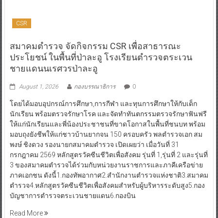
CSR
สมาคมตำรวจ จัดกิจกรรม CSR เพื่อสาธารณะ
ประโยชน์ ในพื้นที่ป่าละอู โรงเรียนตำรวจตระเวน
ชายแดนนเรศวรป่าละอู
August 1, 2026
กองบรรณาธิการ
0
โดยได้มอบอุปกรณ์การศึกษา,การกีฬา และทุนการศึกษาให้กับเด็ก
นักเรียน พร้อมตรวจรักษาโรค และจัดทำทันตกรรมตรวจรักษาฟันฟรี
ให้แก่นักเรียนและพี่น้องประชาชนที่ขาดโอกาสในพื้นที่ชนบท พร้อม
มอบถุงยังชีพให้แก่ชาวบ้านยากจน 150 ครอบครัว พลตำรวจเอก สม
พงษ์ ชิงดวง รองนายกสมาคมตำรวจ เปิดเผยว่า เมื่อวันที่ 31
กรกฎาคม 2569 หลักสูตรวัคซีนชีวิตเพื่อสังคม รุ่นที่ 1,รุ่นที่ 2 และรุ่นที่
3 ของสมาคมตำรวจได้ร่วมกับหน่วยงานราชการและภาคีเครือข่าย
ภาคเอกชน ดังนี้1.กองทัพอากาศ2.สำนักงานตำรวจแห่งชาติ3.สมาคม
ตำรวจ4.หลักสูตรวัคซีนชีวิตเพื่อสังคมสำหรับผู้บริหารระดับสูง5.กอง
บัญชาการตำรวจตระเวนชายแดน6.กองบิน
Read More