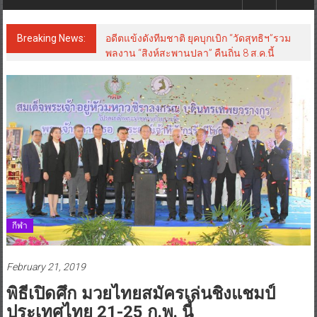
Breaking News:
อดีตแข้งดังทีมชาติ ยุคบุกเบิก “วัดสุทธิฯ”รวม
พลงาน “สิงห์สะพานปลา” คืนถิ่น 8 ส.ค.นี้
กีฬา
February 21, 2019
พิธีเปิดศึก มวยไทยสมัครเล่นชิงแชมป์
ประเทศไทย 21-25 ก.พ. นี้