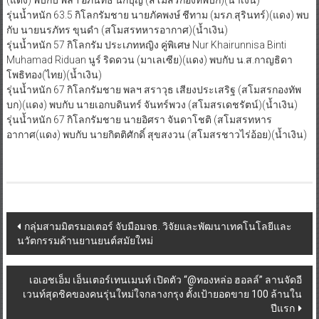
(แดง) พบกับ พลฯ อภินัทธ์ นักบุญ (สโมสรกองทัพบก)(น้ำเงิน)
รุ่นน้ำหนัก 63.5 กิโลกรัมชาย นายภัคพงษ์ ชีทาม (มรภ.สุรินทร์)(แดง) พบ
กับ นายนรภัทร ขุนดํา (สโมสรทหารอากาศ)(น้ำเงิน)
รุ่นน้ำหนัก 57 กิโลกรัม ประเภทหญิง คู่พิเศษ Nur Khairunnisa Binti
Muhamad Riduan นูร์ ริดดวน (มาเลเซีย)(แดง) พบกับ น.ส.กาญธิดา
โพธิทอง(ไทย)(น้ำเงิน)
รุ่นน้ำหนัก 67 กิโลกรัมชาย พลฯ สราวุธ เสียงประเสริฐ (สโมสรกองทัพ
บก)(แดง) พบกับ นายเอกบดินทร์ จันทร์พวง (สโมสรเดชรัตน์)(น้ำเงิน)
รุ่นน้ำหนัก 67 กิโลกรัมชาย นายอิศรา จันดาโชติ (สโมสรทหาร
อากาศ(แดง) พบกับ นายกิตติศักดิ์ สุขสงวน (สโมสรชาวไร่อ้อย)(น้ำเงิน)
Post
กลุ่มสามมิตรมอเตอร์ จับมือมจธ. วิจัยและพัฒนาเทคโนโลยีและ
นวัตกรรมด้านยานยนต์สมัยใหม่
navigation
เอเอชเอ็ม เอ็นเตอร์เทนเมนท์ เปิดตัว “@ทองหล่อ ฮอลล์” ลานจัดอี
เวนท์สุดชิคของคนรุ่นใหม่ใจกลางกรุง ตั้งเป้ายอดขาย 100 ล้านใน
ปีแรก