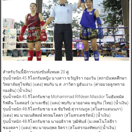
สำหรับวันนี้มีการแข่งขันทั้งหมด 20 คู่
รุ่นน้ำหนัก 45 กิโลกรัมหญิง นางสาว ขวัญจิรา กองวัน (สถาบันพลศึกษา
วิทยาลัยสุโขทัย) (แดง) พบกับ น.ส. ภาวิตา ยูฮันเงาะ (ค่ายมวยลูกทราย
กองดิน) (น้ำเงิน)
รุ่นน้ำหนัก 45 กิโลกรัมชาย Mohammad RIfdean Masdor โมฮัมหมัด
ริฟดีน โมสดอร์ (มาเลเซีย) (แดง) พบกับ นายอาคม หนูกัน (ไทย) (น้ำเงิน)
รุ่นน้ำหนัก 48 กิโลกรัมชาย จ.ต.ชัยวิทย์ สุวรรณกูล (สโมสรแดนนภา)
(แดง) พบ นายเนติพงษ์ พรหมโคตร (สโมสรเดชรัตน์) (น้ำเงิน)
รุ่นน้ำหนัก 48 กิโลกรัมชาย นายอธิราช วุฒิพันธ์ (ม.เทคโนโลยีรา
ชมงคลฯ ) (แดง) พบ นายนฤพล จิตรา (สโมสรกองทัพบก)(น้ำเงิน)