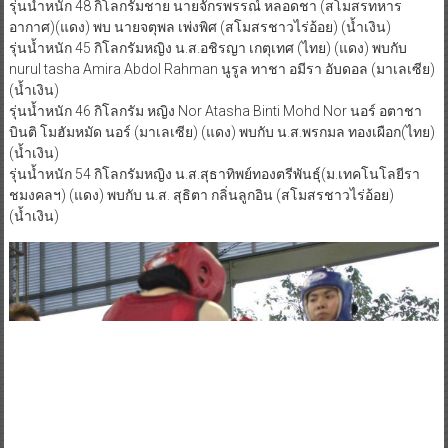
รุ่นน้ำหนัก 48 กิโลกรัมชาย นายจักรพรรณ์ หลอดชา (สโมสรทหาร
อากาศ)(แดง) พบ นายจตุพล เพ่งพิศ (สโมสรชาวไร่อ้อย) (น้ำเงิน)
รุ่นน้ำหนัก 45 กิโลกรัมหญิง น.ส.อชิรญา เกตุเทศ (ไทย) (แดง) พบกับ
nurul tasha Amira Abdol Rahman นูรูล ทาชา อมีรา อับดอล (มาเลเซีย)
(น้ำเงิน)
รุ่นน้ำหนัก 46 กิโลกรัม หญิง Nor Atasha Binti Mohd Nor นอร์ อตาชา
บินติ โมฮัมหมัด นอร์ (มาเลเซีย) (แดง) พบกับ น.ส.พรกมล ทองเผือก(ไทย)
(น้ำเงิน)
รุ่นน้ำหนัก 54 กิโลกรัมหญิง น.ส.สุธาทิพย์ทองตรีพันธุ์(ม.เทคโนโลยีรา
ชมงคลฯ) (แดง) พบกับ น.ส. สุธิตา กลิ่นลูกอิน (สโมสรชาวไร่อ้อย)
(น้ำเงิน)