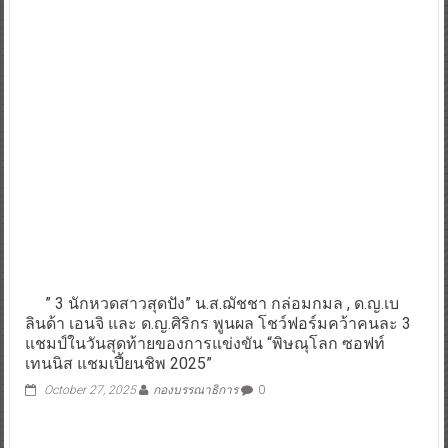
” 3 นักหวดสาวสุดปัง” น.ส.ฌัชชา กล่อมกมล , ด.ญ.เบ
ลินด้า เอนจิ และ ด.ญ.ศิริกร พูนผล โชว์ฟอร์มคว้าคนละ 3
แชมป์ในวันสุดท้ายของการแข่งขัน “พิษณุโลก ซอฟท์
เทนนิส แชมเปี้ยนชิพ 2025”
October 27, 2025
กองบรรณาธิการ
0