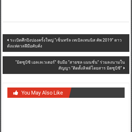
Post
ระเบิดศึกปิงปองครั้งใหญ่ “เซ็นทรัล เทเบิลเทนนิส คัพ 2019” ดาว
ดังแห่ดวลฝีมือคับคั่ง
navigation
“มิตซูบิชิ เอลเลเวเตอร์” จับมือ “สายชล แมนชั่น” ร่วมลงนามใน
สัญญา “ติดตั้งลิฟต์โดยสาร มิตซูบิชิ”
You May Also Like