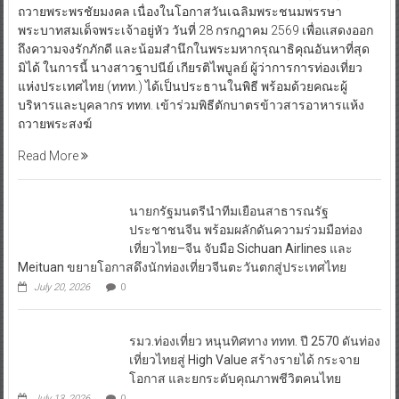
ถวายพระพรชัยมงคล เนื่องในโอกาสวันเฉลิมพระชนมพรรษา
พระบาทสมเด็จพระเจ้าอยู่หัว วันที่ 28 กรกฎาคม 2569 เพื่อแสดงออก
ถึงความจงรักภักดี และน้อมสำนึกในพระมหากรุณาธิคุณอันหาที่สุด
มิได้ ในการนี้ นางสาวฐาปนีย์ เกียรติไพบูลย์ ผู้ว่าการการท่องเที่ยว
แห่งประเทศไทย (ททท.) ได้เป็นประธานในพิธี พร้อมด้วยคณะผู้
บริหารและบุคลากร ททท. เข้าร่วมพิธีตักบาตรข้าวสารอาหารแห้ง
ถวายพระสงฆ์
Read More
นายกรัฐมนตรีนำทีมเยือนสาธารณรัฐ
ประชาชนจีน พร้อมผลักดันความร่วมมือท่อง
เที่ยวไทย–จีน จับมือ Sichuan Airlines และ
Meituan ขยายโอกาสดึงนักท่องเที่ยวจีนตะวันตกสู่ประเทศไทย
July 20, 2026
0
รมว.ท่องเที่ยว หนุนทิศทาง ททท. ปี 2570 ดันท่อง
เที่ยวไทยสู่ High Value สร้างรายได้ กระจาย
โอกาส และยกระดับคุณภาพชีวิตคนไทย
July 13, 2026
0