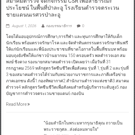
สมาคมตำรวจ จัดกิจกรรม CSR เพื่อสาธารณะ
ประโยชน์ ในพื้นที่ป่าละอู โรงเรียนตำรวจตระเวน
ชายแดนนเรศวรป่าละอู
August 1, 2026
กองบรรณาธิการ
0
โดยได้มอบอุปกรณ์การศึกษา,การกีฬา และทุนการศึกษาให้กับเด็ก
นักเรียน พร้อมตรวจรักษาโรค และจัดทำทันตกรรมตรวจรักษาฟันฟรี
ให้แก่นักเรียนและพี่น้องประชาชนที่ขาดโอกาสในพื้นที่ชนบท พร้อม
มอบถุงยังชีพให้แก่ชาวบ้านยากจน 150 ครอบครัว พลตำรวจเอก สม
พงษ์ ชิงดวง รองนายกสมาคมตำรวจ เปิดเผยว่า เมื่อวันที่ 31
กรกฎาคม 2569 หลักสูตรวัคซีนชีวิตเพื่อสังคม รุ่นที่ 1,รุ่นที่ 2 และรุ่นที่
3 ของสมาคมตำรวจได้ร่วมกับหน่วยงานราชการและภาคีเครือข่าย
ภาคเอกชน ดังนี้1.กองทัพอากาศ2.สำนักงานตำรวจแห่งชาติ3.สมาคม
ตำรวจ4.หลักสูตรวัคซีนชีวิตเพื่อสังคมสำหรับผู้บริหารระดับสูง5.กอง
บัญชาการตำรวจตระเวนชายแดน6.กองบิน
Read More
“น้อมสำนึกในพระมหากรุณาธิคุณ ถวายเป็น
พระราชกุศล…ส่งต่อลมหายใจ”