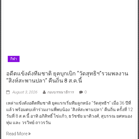
กีฬา
อดีตแข้งดังทีมชาติ ยุคบุกเบิก “วัดสุทธิฯ”รวมพลงาน
“สิงห์สะพานปลา” คืนถิ่น 8 ส.ค.นี้
August 3, 2026
กองบรรณาธิการ
0
เหล่าแข้งดังอดีตทีมชาติ ยุคแรกเริ่มทีมลูกหนัง “วัดสุทธิฯ” เมื่อ 36 ปีที่
แล้ว พร้อมตบเท้าร่วมงานพี่พบน้อง “สิงห์สะพานปลา” คืนถิ่น ครั้งที่ 12
วันที่ 8 ส.ค.นี้ อาทิ อภิสิทธิ์ ไข่แก้ว, ธวัชชัย มาติวงศ์, สุบรรณ ยศหนอง
ทุ่ม และ วรวิทย์ ถาวรวัน
Read More