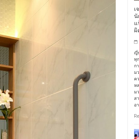
เจ
น
แฟ
ผ
ญี
ทุ
กา
มว
คว
หล
มว
สา
อา
Re