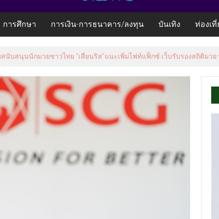
การศึกษา
การเงิน-การธนาคาร/ลงทุน
บันเทิง
ท่องเที
ง NCDs คร่าชีวิตคนไทยก่อนวัยอันควร ทำสูญเสียทางเศรษฐกิจมหาศาล 1.6 ล้า