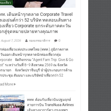
ท่องเที่ยว
ทท. เดินหน้ารุกตลาด Corporate Travel
งเอเย่นต์กว่า 52 บริษัท ทดสอบเส้นทาง
่องเที่ยว Corporate ยกระดับภาคตะวัน
อกสู่จุดหมายปลายทางคุณภาพ
August 7, 2026
กองบรรณาธิการ
0
รท่องเที่ยวแห่งประเทศไทย (ททท.) ภูมิภาคภาค
วันออก เดินหน้ารุกตลาดนักท่องเที่ยวกลุ่ม
rporate จัดกิจกรรม “Agent Fam Trip: Give & Go
st” ระหว่างวันที่ 8–9 สิงหาคม 2569 ณ จังหวัด
รนายก จังหวัดปราจีนบุรี นำผู้ประกอบการด้าน
รประชุม สัมมนา และบริษัทนำเที่ยวกว่า 52
ad More
ททท. ต้อนรับเที่ยวบินปฐมฤกษ์
สายการบิน TransNusa Airlines
เส้นทางจาการ์ตา-กรุงเทพฯ