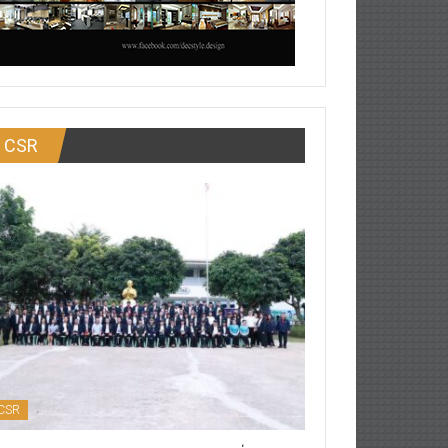
CSR
CSR