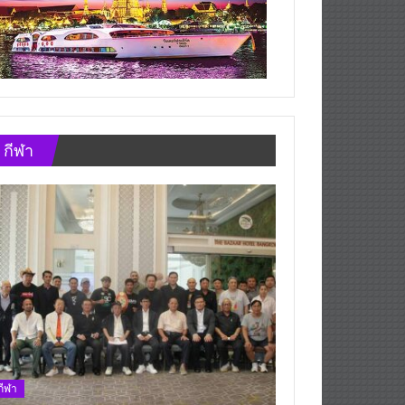
กีฬา
กีฬา