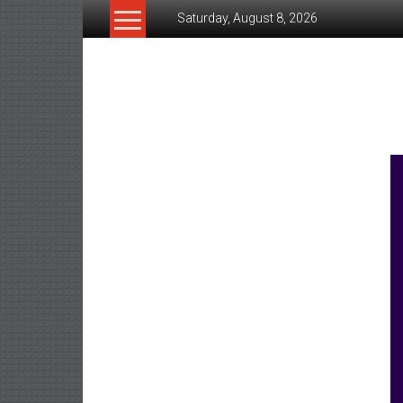
Skip
Saturday, August 8, 2026
to
content
www.ujunctionnews.co
เว็บ
ข่าว
ทาง
เลือก
ใหม่
สำหรับ
คุณ