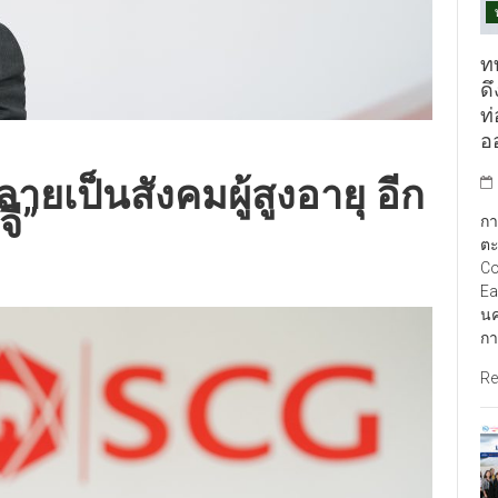
ท
ดึ
ท
อ
ายเป็นสังคมผู้สูงอายุ อีก
จี”
กา
ตะ
Co
Ea
นค
กา
Re