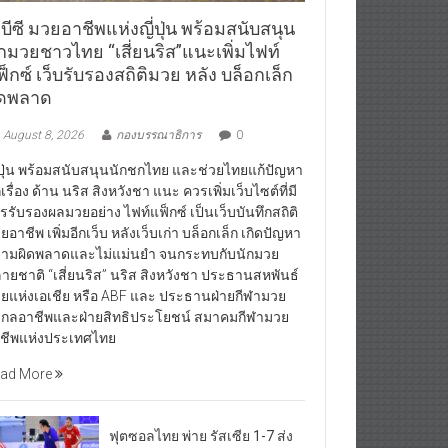
บีซี มวยอาชีพแห่งญี่ปุ่น พร้อมสนับสนุน
ักมวยชาวไทย “เสี่ยนริส”แนะเพิ่มไฟท์
็กซ์ เว็บรับรองสถิติมวย หลัง บล็อกเล็ก
ิดพลาด
August 8, 2026
กองบรรณาธิการ
0
่ปุ่น พร้อมสนับสนุนนักชกไทย และช่วยไทยแก้ปัญหา
กเรื่อง ด้าน นริส สิงหวังชา แนะ ควรเพิ่มเว็บไซต์ที่มี
รรับรองผลมวยอย่าง ไฟท์แฟ็กซ์ เป็นเว็บบันทึกสถิติ
ยอาชีพ เพิ่มอีกเว็บ หลังเว็บเก่า บล็อกเล็ก เกิดปัญหา
ามผิดพลาดและไม่แม่นยำ จนกระทบกับนักมวย
ายชาติ “เสี่ยนริส” นริส สิงหวังชา ประธานสหพันธ์
ยแห่งเอเชีย หรือ ABF และ ประธานฝ่ายกีฬามวย
กลอาชีพและฝ่ายสิทธิประโยชน์ สมาคมกีฬามวย
ชีพแห่งประเทศไทย
ad More
ฟุตซอลไทย พ่าย รัสเซีย 1-7 ส่ง