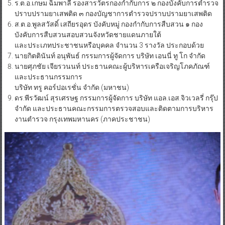
ร.ต.อ.เกษม ฉิมพาลี รองสารวัตรกองกำกับการ ๒ กองบังคับการตำรวจ
ปราบปรามยาเสพติด ๓ กองบัญชาการตำรวจปราบปรามยาเสพติด
ส.ต.อ.พูลสวัสดิ์ เสถียรอุดร บังคับหมู่ กองกำกับการสืบสวน ๑ กอง
บังคับการสืบสวนสอบสวนจังหวัดชายแดนภายใต้
และประเภทประชาชนหรือบุคคล จำนวน 3 รางวัล ประกอบด้วย
นายกิตตินันท์ อนุพันธ์ กรรมการผู้จัดการ บริษัท เอนนี่ ทู โก จำกัด
นายศุภชัย เจียรวนนท์ ประธานคณะผู้บริหารเครือเจริญโภคภัณฑ์
และประธานกรรมการ
บริษัท ทรู คอร์ปอเรชั่น จำกัด (มหาชน)
ดร.พีรวัฒน์ สุรเศรษฐ กรรมการผู้จัดการ บริษัท แอล.เอส.จิวเวลรี่ กรุ๊ป
จำกัด และประธานคณะกรรมการตรวจสอบและติดตามการบริหาร
งานตำรวจ กรุงเทพมหานคร (ภาคประชาชน)