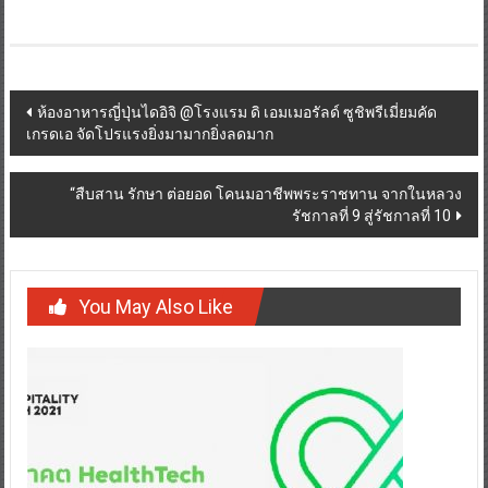
Post
ห้องอาหารญี่ปุ่นไดอิจิ @โรงแรม ดิ เอมเมอรัลด์ ซูชิพรีเมี่ยมคัด
เกรดเอ จัดโปรแรงยิ่งมามากยิ่งลดมาก
navigation
“สืบสาน รักษา ต่อยอด โคนมอาชีพพระราชทาน จากในหลวง
รัชกาลที่ 9 สู่รัชกาลที่ 10
You May Also Like