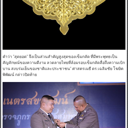
คำว่า “สุดยอด” จึงเป็นส่วนสำคัญสูงสุดของเข็มกลัด ที่มีพระพุทธเป็น
สัญลักษณ์ของความดีงาม ลวดลายไทยที่ล้อมรอบเข็มกลัดสื่อถึงความเบิก
บาน สงบร่มเย็นของชาติและประชาชน” ศาสตรเมธี ดร.เฉลิมชัย โฆษิต
พิพัฒน์ กล่าวปิดท้าย