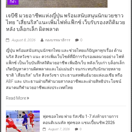
กีฬา
เจบีซี มวยอาชีพแห่งญี่ปุ่น พร้อมสนับสนุนนักมวยชาว
ไทย “เสี่ยนริส”แนะเพิ่มไฟท์แฟ็กซ์ เว็บรับรองสถิติมวย
หลัง บล็อกเล็ก ผิดพลาด
August 8, 2026
กองบรรณาธิการ
0
ญี่ปุ่น พร้อมสนับสนุนนักชกไทย และช่วยไทยแก้ปัญหาทุกเรื่อง ด้าน
นริส สิงหวังชา แนะ ควรเพิ่มเว็บไซต์ที่มีการรับรองผลมวยอย่าง ไฟท์
แฟ็กซ์ เป็นเว็บบันทึกสถิติมวยอาชีพ เพิ่มอีกเว็บ หลังเว็บเก่า บล็อกเล็ก
เกิดปัญหาความผิดพลาดและไม่แม่นยำ จนกระทบกับนักมวยหลาย
ชาติ “เสี่ยนริส” นริส สิงหวังชา ประธานสหพันธ์มวยแห่งเอเชีย หรือ
ABF และ ประธานฝ่ายกีฬามวยสากลอาชีพและฝ่ายสิทธิประโยชน์
สมาคมกีฬามวยอาชีพแห่งประเทศไทย
Read More
ฟุตซอลไทย พ่าย รัสเซีย 1-7 ส่งท้ายรายการ
คอนติเนนทัล ฟุตซอล แชมเปี้ยนชิพ 2026
August 7, 2026
0