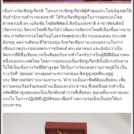
เข็มรางวัลเชิดชูเกียรติ “โครงการเชิดชูเกียรติผู้ทำคุณประโยชน์สูงสุดให้
กับสำนักงานตำรวจแห่งชาติ” ได้รับเกียรติสูงสูดในการออกแบบโดย
ศาสตรเมธี ดร.เฉลิมชัย โฆษิตพิพัฒน์ ศิลปินแห่งชาติ สาขาทัศนศิลป์
(จิตรกรรม) จิตรกรไทยที่เรียกได้ว่ามีผลงานจิตรกรไทยที่เลื่องชื่อมากมาย
เช่น ภาพจิตรกรรมไทยในอุโบสถวัดพุทธประทีป กรุงลอนดอน ประเทศ
อังกฤษ, ผลงานศิลปะที่วัดร่องขุ่น จังหวัดเชียงราย และผลงานในการ
เขียนภาพประกอบบทพระราชนิพนธ์ พระมหาชนก และยังนับว่าเป็น
จิตรกรที่มีชื่อเสียงมากเป็นที่ยอมรับจากทั่วโลกรับว่าเป็นผู้ที่มีฝีมือมากคน
หนึ่งของประเทศไทย โดยการออกแบบเข็มเชิดชูเกียรตินั้นมีแรงบันดาล
ใจให้เป็นเข็มรางวัลที่มีค่าสูงสุด ให้เป็นรางวัลแห่งความภาคภูมิใจ เป็น
รางวัลที่ “สุดยอด” ทรงคุณค่าแก่การยกย่องเชิดชูสูงสุดที่จะอยู่คู่
ประวัติศาสตร์ตราบนานเท่านาน “ตำรวจเป็นอาชีพที่ต้องเสียสละ เพื่อ
ความสงบเรียบร้อยของบ้านเมืองและประชาชน ซึ่งผมจึงอยากทำเข็ม
กลัดที่มีค่าสูงสุดมอบเป็นเกียรติแก่ตำรวจที่เสียสละ ทุ่มเททั้งแรงกายและ
แรงใจ ในการปฏิบัติดีปฏิบัติชอบ เพื่อสร้างความร่มเย็นเป็นสุขให้แก่
ประชาชน