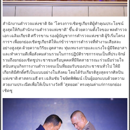
สำนักงานตำรวจแห่งชาติ จัด “โครงการเชิดชูเกียรติผู้ทำคุณประโยชน์
สูงสุดให้กับสำนักงานตำรวจแห่งชาติ” ขึ้น ด้วยความตั้งใจของ พลตำรวจ
เอก เฉลิมเกียรติ ศรีวรขาน รองผู้บัญชาการตำรวจแห่งชาติ ผู้ริเริ่มโครง
การฯ เพื่อยกย่องเชิดชูเกียรติให้แก่ข้าราชการตำรวจที่ทำงานเสียสละ
อย่างสูงสุด ด้วยความวิริยะอุตสาหะ ทุ่มเทแรงกายและแรงใจ ผู้มีจิตอาสา
และทำความดีเพื่อสังคมส่วนรวมในการปฏิบัติราชการจนเป็นที่ประจักษ์
รวมถึงยกย่องเชิดชูประชาชนหรือบุคคลที่มีจิตสาธารณะร่วมมือร่วมใจ
สนับสนุนกิจการงานตำรวจจนเป็นที่ยอมรับของประชาชนทั่วไป ให้มี
เกียรติมีศักดิ์ศรีเป็นแบบอย่างในสังคม โดยได้รับเกียรติสูงสุดจากศิลปิน
แห่งชาติ ศาสตรเมธี ดร.เฉลิมชัย โฆษิตพิพัฒน์ เป็นผู้ออกแบบด้วยความ
สวยงามประณีตเพื่อให้เป็นรางวัลที่ “สุดยอด” ทรงคุณค่าแก่การยกย่อง
เชิดชู