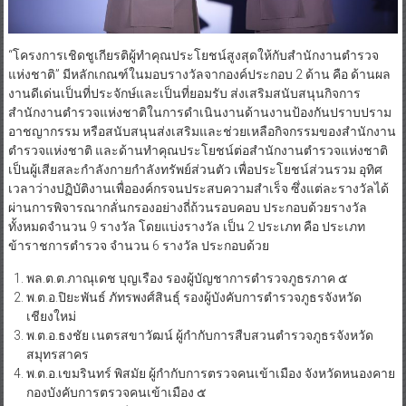
“โครงการเชิดชูเกียรติผู้ทำคุณประโยชน์สูงสุดให้กับสำนักงานตำรวจ
แห่งชาติ” มีหลักเกณฑ์ในมอบรางวัลจากองค์ประกอบ 2 ด้าน คือ ด้านผล
งานดีเด่นเป็นที่ประจักษ์และเป็นที่ยอมรับ ส่งเสริมสนับสนุนกิจการ
สำนักงานตำรวจแห่งชาติในการดำเนินงานด้านงานป้องกันปราบปราม
อาชญากรรม หรือสนับสนุนส่งเสริมและช่วยเหลือกิจกรรมของสำนักงาน
ตำรวจแห่งชาติ และด้านทำคุณประโยชน์ต่อสำนักงานตำรวจแห่งชาติ
เป็นผู้เสียสละกำลังกายกำลังทรัพย์ส่วนตัว เพื่อประโยชน์ส่วนรวม อุทิศ
เวลาว่างปฏิบัติงานเพื่อองค์กรจนประสบความสำเร็จ ซึ่งแต่ละรางวัลได้
ผ่านการพิจารณากลั่นกรองอย่างถี่ถ้วนรอบคอบ ประกอบด้วยรางวัล
ทั้งหมดจำนวน 9 รางวัล โดยแบ่งรางวัล เป็น 2 ประเภท คือ ประเภท
ข้าราชการตำรวจ จำนวน 6 รางวัล ประกอบด้วย
พล.ต.ต.ภาณุเดช บุญเรือง รองผู้บัญชาการตำรวจภูธรภาค ๕
พ.ต.อ.ปิยะพันธ์ ภัทรพงศ์สินธุ์ รองผู้บังคับการตำรวจภูธรจังหวัด
เชียงใหม่
พ.ต.อ.ธงชัย เนตรสขาวัฒน์ ผู้กำกับการสืบสวนตำรวจภูธรจังหวัด
สมุทรสาคร
พ.ต.อ.เขมรินทร์ พิสมัย ผู้กำกับการตรวจคนเข้าเมือง จังหวัดหนองคาย
กองบังคับการตรวจคนเข้าเมือง ๕