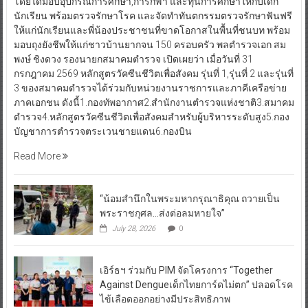
โดยได้มอบอุปกรณ์การศึกษา,การกีฬา และทุนการศึกษาให้กับเด็ก
นักเรียน พร้อมตรวจรักษาโรค และจัดทำทันตกรรมตรวจรักษาฟันฟรี
ให้แก่นักเรียนและพี่น้องประชาชนที่ขาดโอกาสในพื้นที่ชนบท พร้อม
มอบถุงยังชีพให้แก่ชาวบ้านยากจน 150 ครอบครัว พลตำรวจเอก สม
พงษ์ ชิงดวง รองนายกสมาคมตำรวจ เปิดเผยว่า เมื่อวันที่ 31
กรกฎาคม 2569 หลักสูตรวัคซีนชีวิตเพื่อสังคม รุ่นที่ 1,รุ่นที่ 2 และรุ่นที่
3 ของสมาคมตำรวจได้ร่วมกับหน่วยงานราชการและภาคีเครือข่าย
ภาคเอกชน ดังนี้1.กองทัพอากาศ2.สำนักงานตำรวจแห่งชาติ3.สมาคม
ตำรวจ4.หลักสูตรวัคซีนชีวิตเพื่อสังคมสำหรับผู้บริหารระดับสูง5.กอง
บัญชาการตำรวจตระเวนชายแดน6.กองบิน
Read More
“น้อมสำนึกในพระมหากรุณาธิคุณ ถวายเป็น
พระราชกุศล…ส่งต่อลมหายใจ”
July 28, 2026
0
เอิร์ธฯ ร่วมกับ PIM จัดโครงการ “Together
Against Dengueเด็กไทยการ์ดไม่ตก” ปลอดโรค
ไข้เลือดออกอย่างมีประสิทธิภาพ