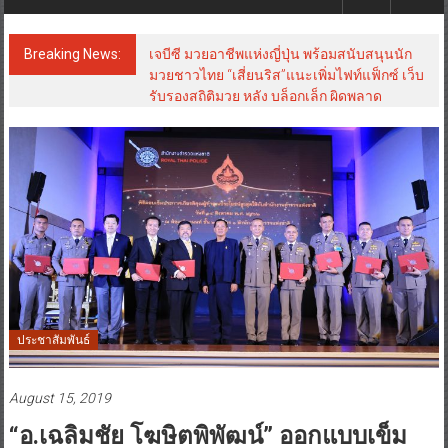
Breaking News:
แพทย์เผย โรคไม่ติดต่อเรื้อรัง NCDs คร่าชีวิต
คนไทยก่อนวัยอันควร ทำสูญเสียทางเศรษฐกิจ
มหาศาล 1.6 ล้านล้านบาทต่อปี
ประชาสัมพันธ์
August 15, 2019
“อ.เฉลิมชัย โฆษิตพิพัฒน์” ออกแบบเข็ม