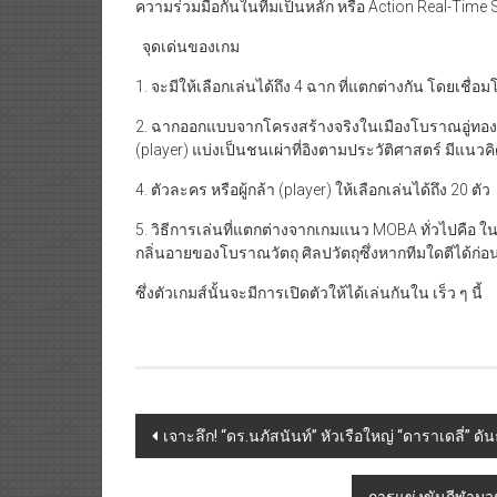
ความร่วมมือกันในทีมเป็นหลัก หรือ Action Real-Time 
จุดเด่นของเกม
1. จะมีให้เลือกเล่นได้ถึง 4 ฉาก ที่แตกต่างกัน โดยเชื
2. ฉากออกแบบจากโครงสร้างจริงในเมืองโบราณอู่ทอง
(player) แบ่งเป็นชนเผ่าที่อิงตามประวัติศาสตร์ มีแนว
4. ตัวละคร หรือผู้กล้า (player) ให้เลือกเล่นได้ถึง 20 ตัว
5. วิธีการเล่นที่แตกต่างจากเกมแนว MOBA ทั่วไปคือ ในฉ
กลิ่นอายของโบราณวัตถุ ศิลปวัตถุซึ่งหากทีมใดตีได้ก่อน
ซึ่งตัวเกมส์นั้นจะมีการเปิดตัวให้ได้เล่นกันใน เร็ว ๆ นี้
Post
เจาะลึก! “ดร.นภัสนันท์” หัวเรือใหญ่ “ดาราเดลี่” ดัน
navigation
การแข่งขันกีฬามว