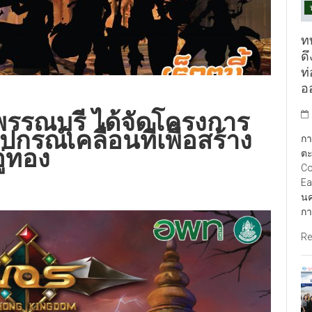
ท
ดึ
ท
อ
ุพรรณบุรี ได้จัดโครงการ
กรณ์เคลื่อนที่เพื่อสร้าง
กา
ู่ทอง
ตะ
Co
Ea
นค
กา
Re