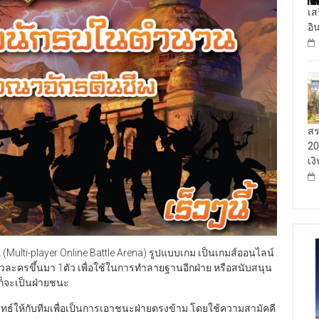
เส
อิ
สร
20
เง
Multi-player Online Battle Arena) รูปแบบเกม เป็นเกมส์ออนไลน์
ัวละครขึ้นมา 1ตัว เพื่อใช้ในการทำลายฐานอีกฝ่าย หรือสนับสนุน
ก็จะเป็นฝ่ายชนะ
ทธ์ให้กับทีมเพื่อเป็นการเอาชนะฝ่ายตรงข้าม โดยใช้ความสามัคคี