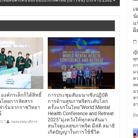
เจ
น
แฟ
ผ
ญี
ทุ
กา
มว
คว
หล
มว
องค์กรเล็กก็ได้สิทธิ์
การประชุมสัมมนาเชิงปฏิบัติ
สา
ันโดยการจัดสรร
การด้านสุขภาพจิตระดับโลก
อา
นฟาร์มจากราชวิทยา
ครั้งแรกในไทย“World Mental
์
Health Conference and Retreat
Re
2025”มุ่งหวังให้ทุกคนหันมา
2021
กองบรรณาธิการ
สนใจดูแลสุขภาพจิต มีสติ สมาธิ
เกิดปัญญาในการใช้ชีวิต