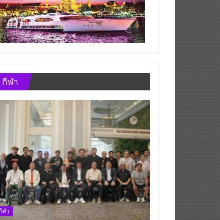
กีฬา
กีฬา