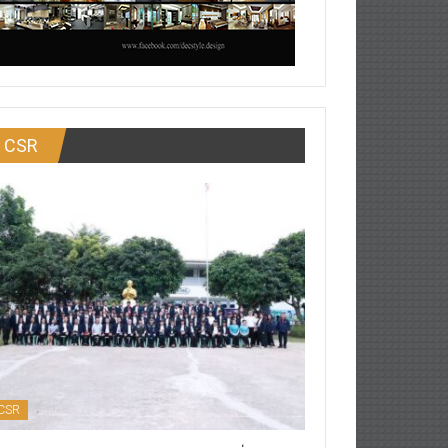
CSR
CSR