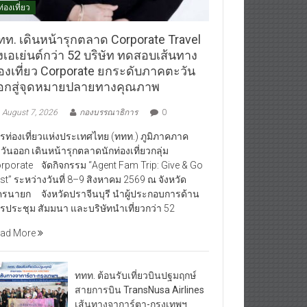
ท่องเที่ยว
ทท. เดินหน้ารุกตลาด Corporate Travel
งเอเย่นต์กว่า 52 บริษัท ทดสอบเส้นทาง
่องเที่ยว Corporate ยกระดับภาคตะวัน
อกสู่จุดหมายปลายทางคุณภาพ
August 7, 2026
กองบรรณาธิการ
0
รท่องเที่ยวแห่งประเทศไทย (ททท.) ภูมิภาคภาค
วันออก เดินหน้ารุกตลาดนักท่องเที่ยวกลุ่ม
rporate จัดกิจกรรม “Agent Fam Trip: Give & Go
st” ระหว่างวันที่ 8–9 สิงหาคม 2569 ณ จังหวัด
รนายก จังหวัดปราจีนบุรี นำผู้ประกอบการด้าน
รประชุม สัมมนา และบริษัทนำเที่ยวกว่า 52
ad More
ททท. ต้อนรับเที่ยวบินปฐมฤกษ์
สายการบิน TransNusa Airlines
เส้นทางจาการ์ตา-กรุงเทพฯ