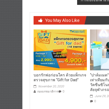
You May Also Like
บอกรักพ่อก่อนใคร ด้วยแพ็กเกจ
“ปาล์มเมด” 
ตรวจสุขภาพ “Gift for Dad”
เท่าเทียมก
วัคซีนซิโ
November 20, 2020
ลัยจุฬาภรณ
กองบรรณาธิการ
0
June 29, 
0