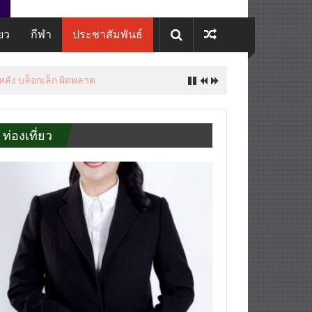
่ยว
กีฬา
ประชาสัมพันธ์
 หลัง บล็อกเล็ก ผิดพลาด
ท่องเที่ยว