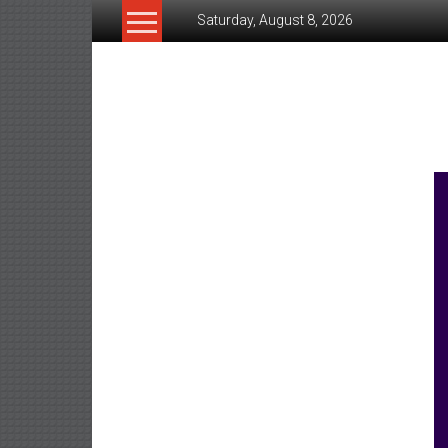
Skip
Saturday, August 8, 2026
to
content
www.ujunctionnews.co
เว็บ
ข่าว
ทาง
เลือก
ใหม่
สำหรับ
คุณ