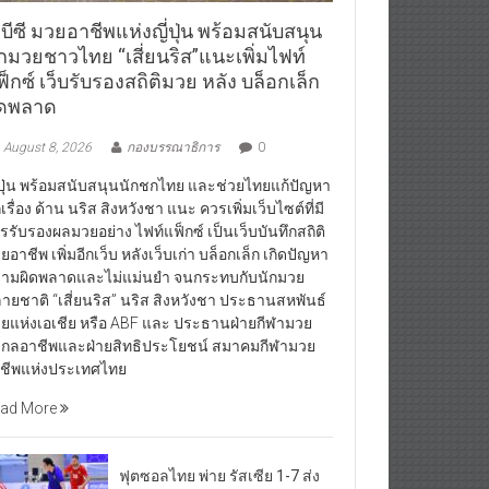
บีซี มวยอาชีพแห่งญี่ปุ่น พร้อมสนับสนุน
ักมวยชาวไทย “เสี่ยนริส”แนะเพิ่มไฟท์
็กซ์ เว็บรับรองสถิติมวย หลัง บล็อกเล็ก
ิดพลาด
August 8, 2026
กองบรรณาธิการ
0
่ปุ่น พร้อมสนับสนุนนักชกไทย และช่วยไทยแก้ปัญหา
กเรื่อง ด้าน นริส สิงหวังชา แนะ ควรเพิ่มเว็บไซต์ที่มี
รรับรองผลมวยอย่าง ไฟท์แฟ็กซ์ เป็นเว็บบันทึกสถิติ
ยอาชีพ เพิ่มอีกเว็บ หลังเว็บเก่า บล็อกเล็ก เกิดปัญหา
ามผิดพลาดและไม่แม่นยำ จนกระทบกับนักมวย
ายชาติ “เสี่ยนริส” นริส สิงหวังชา ประธานสหพันธ์
ยแห่งเอเชีย หรือ ABF และ ประธานฝ่ายกีฬามวย
กลอาชีพและฝ่ายสิทธิประโยชน์ สมาคมกีฬามวย
ชีพแห่งประเทศไทย
ad More
ฟุตซอลไทย พ่าย รัสเซีย 1-7 ส่ง