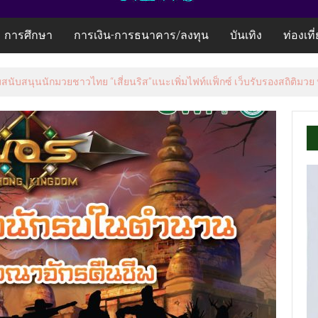
การศึกษา
การเงิน-การธนาคาร/ลงทุน
บันเทิง
ท่องเที
้อมสนับสนุนนักมวยชาวไทย “เสี่ยนริส”แนะเพิ่มไฟท์แฟ็กซ์ เว็บรับรองสถิติมวย