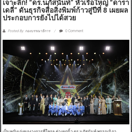
เจาะลึก! “ดร.นภัสนันท์” หัวเรือใหญ่ “ดารา
เดลี่” ดันธุรกิจสื่อสิ่งพิมพ์ก้าวสู่ปีที่ 8 เผยผล
ประกอบการยังไปได้สวย
Posted By: กองบรรณาธิการ
0 Comment
เป็นหญิงเก่งของวงการที่ใครๆ ต่างยกนิ้ว ดร.นภัสนันท์ พรรณนิภา