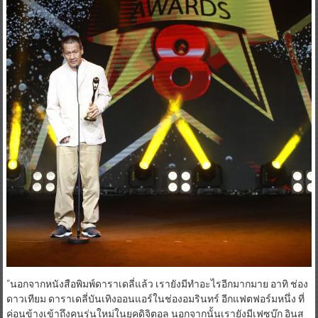
“นอกจากหนังสือพิมพ์ดาราเดลี่แล้ว เรายังมีทำอะไรอีกมากมาย อาทิ ช่อง
ดาวเทียม ดาราเดลี่บันเทิงออนแอร์ในช่องอมรินทร์ อีกแฟตฟอร์มหนึ่ง ที่
ค่อนข้างเข้าถึงคนรุ่นใหม่ในยุคดิจิตอล นอกจากนั้นเรายังมีเฟซบุ๊ก อินส