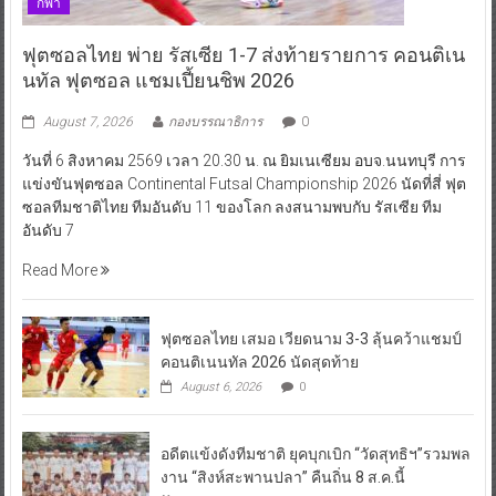
กีฬา
ฟุตซอลไทย พ่าย รัสเซีย 1-7 ส่งท้ายรายการ คอนติเน
นทัล ฟุตซอล แชมเปี้ยนชิพ 2026
August 7, 2026
กองบรรณาธิการ
0
วันที่ 6 สิงหาคม 2569 เวลา 20.30 น. ณ ยิมเนเซียม อบจ.นนทบุรี การ
แข่งขันฟุตซอล Continental Futsal Championship 2026 นัดที่สี่ ฟุต
ซอลทีมชาติไทย ทีมอันดับ 11 ของโลก ลงสนามพบกับ รัสเซีย ทีม
อันดับ 7
Read More
ฟุตซอลไทย เสมอ เวียดนาม 3-3 ลุ้นคว้าแชมป์
คอนติเนนทัล 2026 นัดสุดท้าย
August 6, 2026
0
อดีตแข้งดังทีมชาติ ยุคบุกเบิก “วัดสุทธิฯ”รวมพล
งาน “สิงห์สะพานปลา” คืนถิ่น 8 ส.ค.นี้