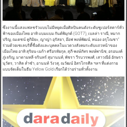
ซึ่งงานนี้แสงแฟลชรัวแบบไม่มีหยุดเมื่อศิลปินคนดังระดับซูเปอร์สตาร์ทั่ว
ฟ้าของเมืองไทย อาทิ แบมแบม กันต์พิมุกต์ (GOT7), เบลล่า ราณี, หมาก
ปริญ, ณเดชน์ คูกิมิยะ, ญาญ่า อุรัสยา, อ๊อฟ พงษ์พัฒน์, หน่อง อรุโณชา”
ร่วมด้วยเซเลบริตี้ชื่อดังและบุคคลในแวดวงสังคมระดับแถวหน้าของ
เมืองไทย อาทิ สุริยน-เมก้า ศรีอรทัยกุล, สุภี-พงษ์ภัทร พงษ์พานิช, อรอนงค์
ภู่เจริญ, มาดามหลี-จรินทร์ สุมานนท์, พัชรา วีรบวรพงศ์, เสาวณีย์ อักษรา
นุวัตร, วาสิต ล่ำซำ, อานนท์ วังวสุ, ณวัฒน์ อิสรไกรศีล ฯลฯ ที่แต่งกาย
แบบจัดเต็มในธีม Yellow Gold เรียกได้ว่าอร่ามทั่วทั้งงาน