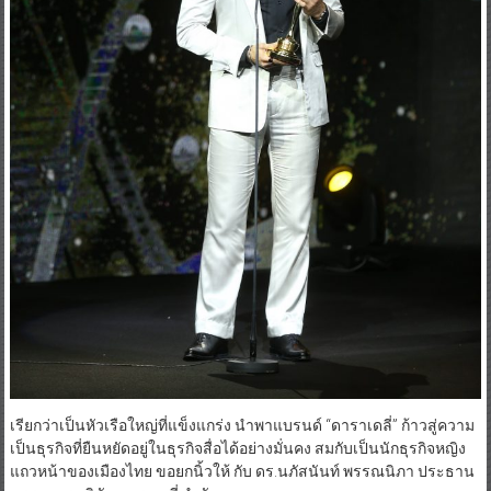
เรียกว่าเป็นหัวเรือใหญ่ที่แข็งแกร่ง นำพาแบรนด์ “ดาราเดลี่” ก้าวสู่ความ
เป็นธุรกิจที่ยืนหยัดอยู่ในธุรกิจสื่อได้อย่างมั่นคง สมกับเป็นนักธุรกิจหญิง
แถวหน้าของเมืองไทย ขอยกนิ้วให้ กับ ดร.นภัสนันท์ พรรณนิภา ประธาน