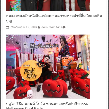
อมตะเพลงดังหนังจีนแห่งสยามความทรงจำที่อิ่มใจและอิ่ม
บุญ
September 12, 2024
กองบรรณาธิการ
0
บลูโอ ริธึม แอนด์ โบว์ล ชวนมาสะพรึงกับกิจกรรม
Halloween Cool Party