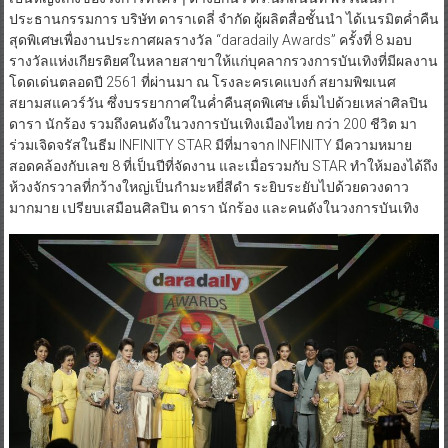
ประธานกรรมการ บริษัท ดาราเดลี่ จำกัด ผู้ผลิตสื่อชั้นนำ ได้เนรมิตค่ำคืน
สุดพิเศษเพื่องานประกาศผลรางวัล “daradaily Awards” ครั้งที่ 8 มอบ
รางวัลแห่งเกียรติยศในหลายสาขาให้แก่บุคลากรวงการบันเทิงที่มีผลงาน
โดดเด่นตลอดปี 2561 ที่ผ่านมา ณ โรงละครเคแบงก์ สยามพิฆเนศ
สยามสแควร์วัน ซึ่งบรรยากาศในค่ำคืนสุดพิเศษ เต็มไปด้วยเหล่าศิลปิน
ดารา นักร้อง รวมถึงคนดังในวงการบันเทิงเมืองไทย กว่า 200 ชีวิต มา
ร่วมเจิดจรัสในธีม INFINITY STAR มีที่มาจาก INFINITY มีความหมาย
สอดคล้องกับเลข 8 ที่เป็นปีที่จัดงาน และเมื่อรวมกับ STAR ทำให้มองได้ถึง
ห้วงจักรวาลที่กว้างใหญ่เป็นกำมะหยี่สีดำ ระยิบระยับไปด้วยดวงดาว
มากมาย เปรียบเสมือนศิลปิน ดารา นักร้อง และคนดังในวงการบันเทิง