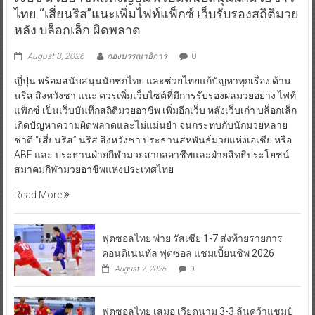
ไทย “เสี่ยนริส”แนะเพิ่มไฟท์แฟ็กซ์ เว็บรับรองสถิติมวย
หลัง บล็อกเล็ก ผิดพลาด
August 8, 2026
กองบรรณาธิการ
0
ญี่ปุ่น พร้อมสนับสนุนนักชกไทย และช่วยไทยแก้ปัญหาทุกเรื่อง ด้าน
นริส สิงหวังชา แนะ ควรเพิ่มเว็บไซต์ที่มีการรับรองผลมวยอย่าง ไฟท์
แฟ็กซ์ เป็นเว็บบันทึกสถิติมวยอาชีพ เพิ่มอีกเว็บ หลังเว็บเก่า บล็อกเล็ก
เกิดปัญหาความผิดพลาดและไม่แม่นยำ จนกระทบกับนักมวยหลาย
ชาติ “เสี่ยนริส” นริส สิงหวังชา ประธานสหพันธ์มวยแห่งเอเชีย หรือ
ABF และ ประธานฝ่ายกีฬามวยสากลอาชีพและฝ่ายสิทธิประโยชน์
สมาคมกีฬามวยอาชีพแห่งประเทศไทย
Read More
ฟุตซอลไทย พ่าย รัสเซีย 1-7 ส่งท้ายรายการ
คอนติเนนทัล ฟุตซอล แชมเปี้ยนชิพ 2026
August 7, 2026
0
ฟุตซอลไทย เสมอ เวียดนาม 3-3 ลุ้นคว้าแชมป์