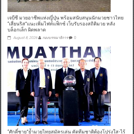
เจบีซี มวยอาชีพแห่งญี่ปุ่น พร้อมสนับสนุนนักมวยชาวไทย
“เสี่ยนริส”แนะเพิ่มไฟท์แฟ็กซ์ เว็บรับรองสถิติมวย หลัง
บล็อกเล็ก ผิดพลาด
August 8, 2026
กองบรรณาธิการ
0
“ศักดิ์ชาย”ย้ำมวยไทยสมัครเล่น คัดทีมชาติต้องโปร่งใส-ไร้