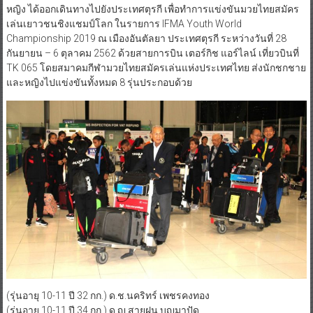
หญิง ได้ออกเดินทางไปยังประเทศตุรกี เพื่อทำการแข่งขันมวยไทยสมัคร
เล่นเยาวชนชิงแชมป์โลก ในรายการ IFMA Youth World
Championship 2019 ณ เมืองอันตัลยา ประเทศตุรกี ระหว่างวันที่ 28
กันยายน – 6 ตุลาคม 2562 ด้วยสายการบิน เตอร์กิช แอร์ไลน์ เที่ยวบินที่
TK 065 โดยสมาคมกีฬามวยไทยสมัครเล่นแห่งประเทศไทย ส่งนักชกชาย
และหญิงไปแข่งขันทั้งหมด 8 รุ่นประกอบด้วย
(รุ่นอายุ 10-11 ปี 32 กก.) ด.ช.นคริทร์ เพชรคงทอง
(รุ่นอายุ 10-11 ปี 34 กก.) ด.ญ.สายฝน บุญมาปัด