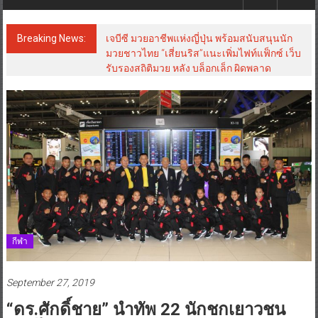
Breaking News:
เจบีซี มวยอาชีพแห่งญี่ปุ่น พร้อมสนับสนุนนัก
มวยชาวไทย “เสี่ยนริส”แนะเพิ่มไฟท์แฟ็กซ์ เว็บ
รับรองสถิติมวย หลัง บล็อกเล็ก ผิดพลาด
กีฬา
September 27, 2019
“ดร.ศักดิ์ชาย” นำทัพ 22 นักชกเยาวชน