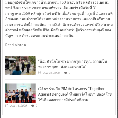
มอบถุงยังชีพให้แก่ชาวบ้านยากจน 150 ครอบครัว พลตำรวจเอก สม
พงษ์ ชิงดวง รองนายกสมาคมตำรวจ เปิดเผยว่า เมื่อวันที่ 31
กรกฎาคม 2569 หลักสูตรวัคซีนชีวิตเพื่อสังคม รุ่นที่ 1,รุ่นที่ 2 และรุ่นที่
3 ของสมาคมตำรวจได้ร่วมกับหน่วยงานราชการและภาคีเครือข่าย
ภาคเอกชน ดังนี้1.กองทัพอากาศ2.สำนักงานตำรวจแห่งชาติ3.สมาคม
ตำรวจ4.หลักสูตรวัคซีนชีวิตเพื่อสังคมสำหรับผู้บริหารระดับสูง5.กอง
บัญชาการตำรวจตระเวนชายแดน6.กองบิน
Read More
“น้อมสำนึกในพระมหากรุณาธิคุณ ถวายเป็น
พระราชกุศล…ส่งต่อลมหายใจ”
July 28, 2026
0
เอิร์ธฯ ร่วมกับ PIM จัดโครงการ “Together
Against Dengueเด็กไทยการ์ดไม่ตก” ปลอดโรค
ไข้เลือดออกอย่างมีประสิทธิภาพ
July 16, 2026
0