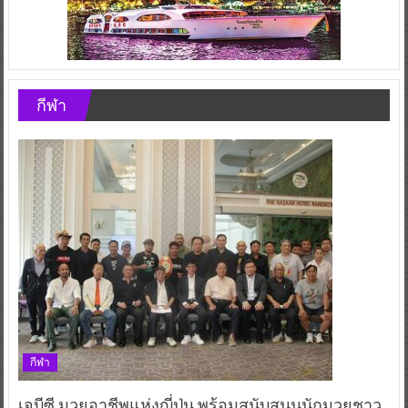
กีฬา
กีฬา
เจบีซี มวยอาชีพแห่งญี่ปุ่น พร้อมสนับสนุนนักมวยชาว