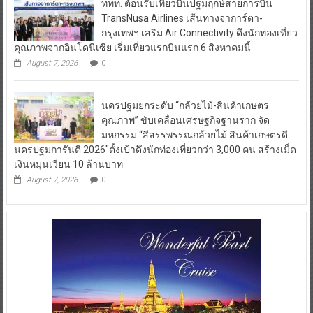
ททท. ต้อนรับเที่ยวบินปฐมฤกษ์สายการบิน
TransNusa Airlines เส้นทางจาการ์ตา-
กรุงเทพฯ เสริม Air Connectivity ดึงนักท่องเที่ยว
คุณภาพจากอินโดนีเซีย เริ่มเที่ยวแรกบินแรก 6 สิงหาคมนี้
August 7, 2026
0
นครปฐมยกระดับ “กล้วยไม้-สินค้าเกษตร
คุณภาพ” ขับเคลื่อนเศรษฐกิจฐานราก จัด
มหกรรม “สีสรรพรรณกล้วยไม้ สินค้าเกษตรดี
นครปฐมการันตี 2026″ตั้งเป้าดึงนักท่องเที่ยวกว่า 3,000 คน สร้างเม็ด
เงินหมุนเวียน 10 ล้านบาท
August 7, 2026
0