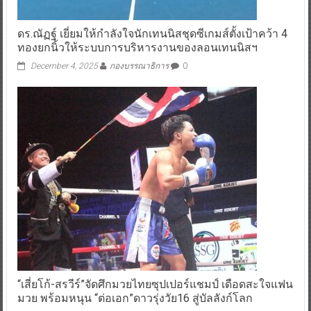
ดร.ณัฏฐ์ เยี่ยมให้กำลังใจนักเทนนิสชุดซีเกมส์ตั้งเป้าคว้า 4
ทองยกนิ้วให้ระบบการบริหารงานของลอนเทนนิสฯ
December 4, 2025
กองบรรณาธิการ
0
“เสี่ยโก้-สรวีร์”จัดศึกมวยไทยซุปเปอร์แชมป์ เดือดสะใจแฟน
มวย พร้อมหนุน “ต่อเอก”ดาวรุ่งวัย16 สู่บัลลังก์โลก