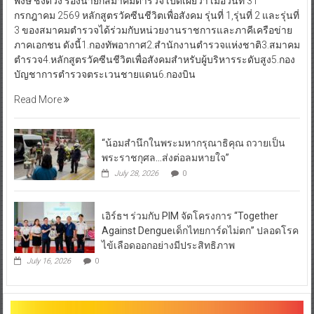
พงษ์ ชิงดวง รองนายกสมาคมตำรวจ เปิดเผยว่า เมื่อวันที่ 31
กรกฎาคม 2569 หลักสูตรวัคซีนชีวิตเพื่อสังคม รุ่นที่ 1,รุ่นที่ 2 และรุ่นที่
3 ของสมาคมตำรวจได้ร่วมกับหน่วยงานราชการและภาคีเครือข่าย
ภาคเอกชน ดังนี้1.กองทัพอากาศ2.สำนักงานตำรวจแห่งชาติ3.สมาคม
ตำรวจ4.หลักสูตรวัคซีนชีวิตเพื่อสังคมสำหรับผู้บริหารระดับสูง5.กอง
บัญชาการตำรวจตระเวนชายแดน6.กองบิน
Read More
“น้อมสำนึกในพระมหากรุณาธิคุณ ถวายเป็น
พระราชกุศล…ส่งต่อลมหายใจ”
July 28, 2026
0
เอิร์ธฯ ร่วมกับ PIM จัดโครงการ “Together
Against Dengueเด็กไทยการ์ดไม่ตก” ปลอดโรค
ไข้เลือดออกอย่างมีประสิทธิภาพ
July 16, 2026
0