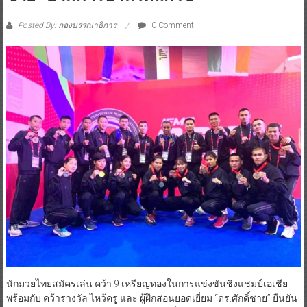
Posted By: กองบรรณาธิการ
0 Comment
นักมวยไทยสมัครเล่น คว้า 9 เหรียญทองในการแข่งขันชิงแชมป์เอเชีย
พร้อมกับ คว้ารางวัล ไหว้ครู และ ผู้ฝึกสอนยอดเยี่ยม “ดร.ศักดิ์ชาย” ยืนยัน