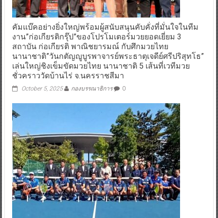
คัมแบ๊คอย่างยิ่งใหญ่พร้อมผู้สนับสนุนคับคั่งที่มั่นใจในทีม
งาน”ก่อเกียรติกรุ๊ป”ของโปรโมเตอร์มวยยอดเยี่ยม 3
สถาบัน ก่อเกียรติ พาณิชยารมณ์ กับศึกมวยไทย
นานาชาติ”วันกตัญญูบูรพาจารย์พระธาตุเจดีย์ศรีปริสุทโธ”
เล่นใหญ่ชิงเข็มขัดมวยไทย นานาชาติ 5 เส้นที่เวทีมวย
ชั่วคราววัดบ้านไร่ จ.นครราชสีมา
October 5, 2025
กองบรรณาธิการ
0