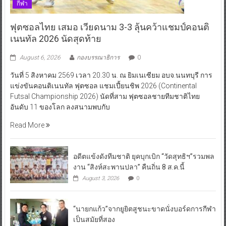
กีฬา
ฟุตซอลไทย เสมอ เวียดนาม 3-3 ลุ้นคว้าแชมป์คอนติ
เนนทัล 2026 นัดสุดท้าย
August 6, 2026
กองบรรณาธิการ
0
วันที่ 5 สิงหาคม 2569 เวลา 20.30 น. ณ ยิมเนเซียม อบจ.นนทบุรี การ
แข่งขันคอนติเนนทัล ฟุตซอล แชมเปี้ยนชิพ 2026 (Continental
Futsal Championship 2026) นัดที่สาม ฟุตซอลชายทีมชาติไทย
อันดับ 11 ของโลก ลงสนามพบกับ
Read More
อดีตแข้งดังทีมชาติ ยุคบุกเบิก “วัดสุทธิฯ”รวมพล
งาน “สิงห์สะพานปลา” คืนถิ่น 8 ส.ค.นี้
August 3, 2026
0
“นายกแก้ว”จากยูยิตสูชนะขาดนั่งบอร์ดการกีฬา
เป็นสมัยที่สอง