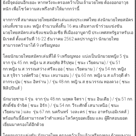
ยังมีจุดอ่อนอีกเยอะ หากหวังจะครองคว้าเป็นเจ้ามวยไทย ต้องออกอาวุธ
หนัก เพื่อโชว์ความสะพรึงกลัวให้มากกว่านี้
จากการที่ สมาคมมวยไทยสมัครเล่นแห่งประเทศไทย ส่งนักมวยไทยสมัคร
เล่นทั้งชาย และ หญิง จำนวนทั้งสิ้น 16 คน เดินทางเข้าร่วมแข่งขัน
มวยไทยสมัครเล่นชิงแชมป์เอเชีย ที่เมืองอาบูดาบี ประเทศสหรัฐอาหรับเอ
มิเรตส์ ตั้งแต่วันที่ 16-22 ธันวาคม 2562 ผลปรากฏว่า นักมวยไทย
สามารถคว้ามาได้ 9 เหรียญทอง
โดยนักมวยไทยสมัครเล่นที่ได้ 9 เหรียญทอง แบ่งเป็นนักมวยหญิง 5 รุ่น
จาก รุ่น 45 กก. หญิง น.ส.สมฤทัย สิริปทุม ( ชนะ เวียดนาม) / รุ่น 51
กก.หญิง น.ส.วรรณสว่าง ศรีละออ ( ชนะ เวียดนาม ) / รุ่น 54 กก. หญิง
น.ส.รุจิรา วงษ์ศรีวอ ( ชนะ เลบานอน ) / รุ่น 60 กก. หญิง น.ส.แก้วฤดี คำ
ถากระปุ่ม ( ชนะ อิหร่าน ) / รุ่น 48 กก. หญิ น.ส.ธนวรรณ ทองดวง ( ชนะ
ฟิลิปปินส์ )
นักมวยชาย 4 รุ่น จาก รุ่น 48 กก. นฤพล จิตรา ( ชนะ อินเดีย ) / รุ่น 51 กก.
ศักดิ์ชัย จำจิต ( ชนะ อิรัก ) / รุ่น 54 กก. วีระศักดิ์ เสนาเหนือ ( ชนะ
เวียดนาม ) และ รุ่น 67 กก. นครินทร์ วงละคร ( ชนะ อาหรับเอมิเรตส์ )
พร้อมกันนี้ยังสามารถคว้าตำแหน่ง ไหว้ครูยอดเยี่ยม และ ผู้ฝึกสอนยอด
เยี่ยมมาครองได้อีกด้วย
โดยจบการแข่งขัน นักมวยไทย ครองคว้าเป็นเจ้าเหรียญทอง ด้วยผลงาน