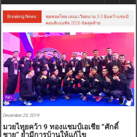
Breaking News:
ฟุตซอลไทย เสมอ เวียดนาม 3-3 ลุ้นคว้าแชมป์
คอนติเนนทัล 2026 นัดสุดท้าย
กีฬา
December 23, 2019
มวยไทยคว้า 9 ทองแชมป์เอเชีย “ศักดิ์
ชาย” ย้ำมีการบ้านให้แก้ไข