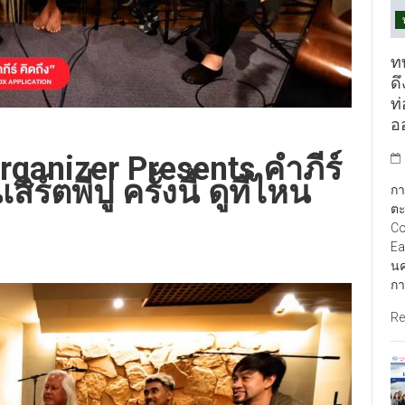
ท
ดึ
ท
อ
ganizer Presents คำภีร์
ร์ตพี่ปู ครั้งนี้ ดูที่ไหน
กา
ตะ
Co
Ea
นค
กา
Re