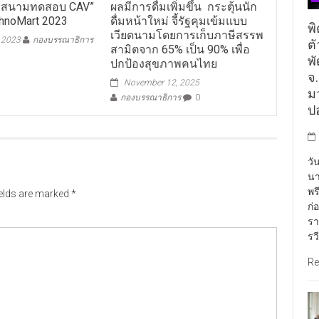
hnoMart 2023
ดื่มหน้าใหม่ จี้รัฐคุมเข้มแบบ
พิ
เวียดนามโดยการเก็บภาษีสรรพ
, 2023
กองบรรณาธิการ
ต
สามิตจาก 65% เป็น 90% เพื่อ
พั
ปกป้องสุขภาพคนไทย
จ
November 12, 2025
ม
กองบรรณาธิการ
0
ป
วั
นา
พร
ields are marked
*
ก่
รา
รว
Re