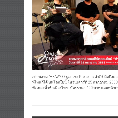
อย่าพลาด​ “HEAVY Organizer Presents คำภีร์ คิดถึงคอนเสิร
ที่ไหนก็ได้ บนโลกใบนี้​ ในวันเสาร์ที่ 25 กรกฎาคม 25
ฟังเพลงทั่วฟ้าเมืองไทย ! บัตรราคา 490 บาท แถมหน้ากาก
Post