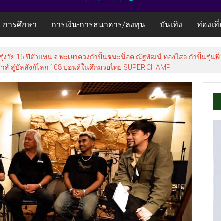
การศึกษา
การเงิน-การธนาคาร/ลงทุน
บันเทิง
ท่องเที
าชดำริ นำส่งอวัยวะหัวใจ ดวงที่ 184 สำเร็จลุล่วง ณ รพ.ศิริราช