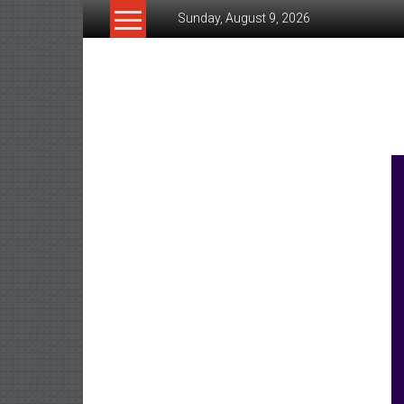
Skip
Sunday, August 9, 2026
to
content
www.ujunctionnews.co
เว็บ
ข่าว
ทาง
เลือก
ใหม่
สำหรับ
คุณ