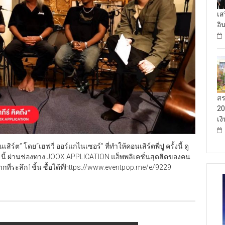
เส
อิ
สร
20
เง
์ต”​ โดย​“เฮฟวี่ ออร์แกไนเซอร์” ที่ทำให้คอนเสิร์ตพี่ปู ครั้งนี้ ดู
63 นี้ ผ่านช่องทาง JOOX APPLICATION แอ็พพลิเคชั่นสุดฮิตของคน
ที่ระลึก1ชิ้น​ ซื้อได้ที่​https://www.eventpop.me/e/9229