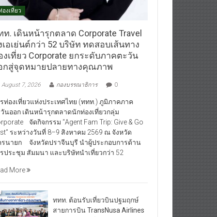
ท่องเที่ยว
ทท. เดินหน้ารุกตลาด Corporate Travel
งเอเย่นต์กว่า 52 บริษัท ทดสอบเส้นทาง
่องเที่ยว Corporate ยกระดับภาคตะวัน
อกสู่จุดหมายปลายทางคุณภาพ
August 7, 2026
กองบรรณาธิการ
0
รท่องเที่ยวแห่งประเทศไทย (ททท.) ภูมิภาคภาค
วันออก เดินหน้ารุกตลาดนักท่องเที่ยวกลุ่ม
rporate จัดกิจกรรม “Agent Fam Trip: Give & Go
st” ระหว่างวันที่ 8–9 สิงหาคม 2569 ณ จังหวัด
รนายก จังหวัดปราจีนบุรี นำผู้ประกอบการด้าน
รประชุม สัมมนา และบริษัทนำเที่ยวกว่า 52
ad More
ททท. ต้อนรับเที่ยวบินปฐมฤกษ์
สายการบิน TransNusa Airlines
เส้นทางจาการ์ตา-กรุงเทพฯ