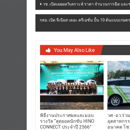
วช. เปิดเผยผลวิเคราะห์ ราคา จำนวนการฉีด และช่
navigation
กสอ. เปิด จีเนียส เดอะ ครีเอชั่น ปั้น 10 ต้นแบบเก
You May Also Like
พิธีงานประกาศผลและมอบ
วศ.-อว.ร่วม
รางวัล “สุดยอดนักขับ HINO
อุตสาหกรร
CONNECT ประจำปี 2566”
อนาคต โชว์
อัตโนมัติ