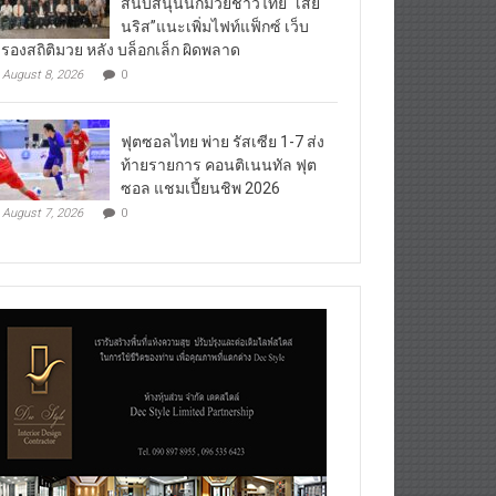
นริส”แนะเพิ่มไฟท์แฟ็กซ์ เว็บ
บรองสถิติมวย หลัง บล็อกเล็ก ผิดพลาด
August 8, 2026
0
ฟุตซอลไทย พ่าย รัสเซีย 1-7 ส่ง
ท้ายรายการ คอนติเนนทัล ฟุต
ซอล แชมเปี้ยนชิพ 2026
August 7, 2026
0