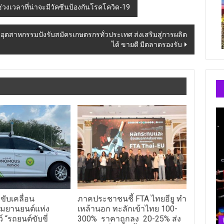
วงเวลาที่น่าจะมีวัคซีนป้องกันโรคโควิด-19
ษตรอุตสาหกรรมปังรับสมัครเกษตรกรทั่วประเทศ ส่งเสริมสู่การผลิต
ได้ ขายดี มีตลาดรองรับ
ขับเคลื่อน
ภาคประชาชนชี้ FTA ไทยอียู ทำ
มยานยนต์แห่ง
เหล้านอก ทะลักเข้าไทย 100-
 “รถยนต์ขับขี่
300% ราคาถูกลง 20-25% ส่ง
 – สนามทดสอบ CAV”
ผลมีการดื่มเพิ่มขึ้น กระตุ้นนัก