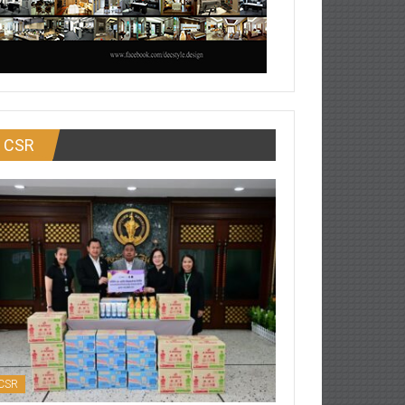
CSR
CSR