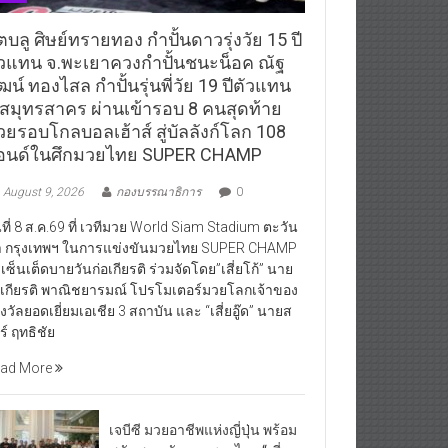
ตบลู ศิษย์ทรายทอง กำปั้นดาวรุ่งวัย 15 ปี
ัวแทน จ.พะเยาควงกำปั้นชนะน็อค ณัฐ
ฒน์ ทองไสล กำปั้นรุ่นพี่วัย 19 ปีตัวแทน
.สมุทรสาคร ผ่านเข้ารอบ 8 คนสุดท้าย
วยรอบโกลบอลเฮ้าส์ สู่บัลลังก์โลก 108
อนด์ในศึกมวยไทย SUPER CHAMP
August 9, 2026
กองบรรณาธิการ
0
นที่ 8 ส.ค.69 ที่ เวทีมวย World Siam Stadium ตะวัน
 กรุงเทพฯ ในการแข่งขันมวยไทย SUPER CHAMP
ีเซ็นเต็ดบายวันก่อเกียรติ ร่วมจัดโดย”เสี่ยโก้” นาย
อเกียรติ พาณิชยารมณ์ โปรโมเตอร์มวยโลกเจ้าของ
งวัลยอดเยี่ยมเอเชีย 3 สถาบัน และ “เสี่ยอู๊ด” นายส
ีร์ ฤทธิชัย
ad More
เจบีซี มวยอาชีพแห่งญี่ปุ่น พร้อม
สนับสนุนนักมวยชาวไทย “เสี่ย