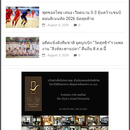
ฟุตซอลไทย เสมอ เวียดนาม 3-3 ลุ้นคว้าแชมป์
คอนติเนนทัล 2026 นัดสุดท้าย
August 6, 2026
0
อดีตแข้งดังทีมชาติ ยุคบุกเบิก “วัดสุทธิฯ”รวมพล
งาน “สิงห์สะพานปลา” คืนถิ่น 8 ส.ค.นี้
August 3, 2026
0