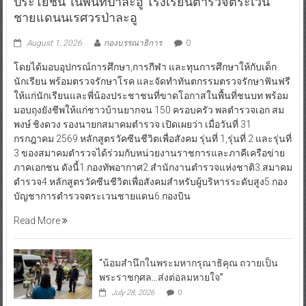
ประโยชน์ ในพื้นที่ป่าละอู โรงเรียนตำรวจตระเวน
ชายแดนนเรศวรป่าละอู
August 1, 2026
กองบรรณาธิการ
0
โดยได้มอบอุปกรณ์การศึกษา,การกีฬา และทุนการศึกษาให้กับเด็ก
นักเรียน พร้อมตรวจรักษาโรค และจัดทำทันตกรรมตรวจรักษาฟันฟรี
ให้แก่นักเรียนและพี่น้องประชาชนที่ขาดโอกาสในพื้นที่ชนบท พร้อม
มอบถุงยังชีพให้แก่ชาวบ้านยากจน 150 ครอบครัว พลตำรวจเอก สม
พงษ์ ชิงดวง รองนายกสมาคมตำรวจ เปิดเผยว่า เมื่อวันที่ 31
กรกฎาคม 2569 หลักสูตรวัคซีนชีวิตเพื่อสังคม รุ่นที่ 1,รุ่นที่ 2 และรุ่นที่
3 ของสมาคมตำรวจได้ร่วมกับหน่วยงานราชการและภาคีเครือข่าย
ภาคเอกชน ดังนี้1.กองทัพอากาศ2.สำนักงานตำรวจแห่งชาติ3.สมาคม
ตำรวจ4.หลักสูตรวัคซีนชีวิตเพื่อสังคมสำหรับผู้บริหารระดับสูง5.กอง
บัญชาการตำรวจตระเวนชายแดน6.กองบิน
Read More
“น้อมสำนึกในพระมหากรุณาธิคุณ ถวายเป็น
พระราชกุศล…ส่งต่อลมหายใจ”
July 28, 2026
0