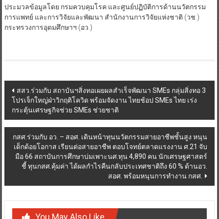
ประมวลข้อมูลโดย กรมควบคุมโรค และศูนย์ปฏิบัติการด้านนวัตกรรม
การแพทย์ และการวิจัยและพัฒนา สำนักงานการวิจัยแห่งชาติ (วช.)
กระทรวงการอุดมศึกษาฯ (อว.)
Post
สสว.ร่วมกับ สถาบันฯสิ่งทอเผยผลสำเร็จพัฒนา SMEs กลุ่มสิ่งทอ 3
โปรเจ็กใหญ่ฝ่าวิกฤติโควิด พร้อมจัดงาน ไทยช้อป SMEs ไทย เร่ง
navigation
กระตุ้นเศรษฐกิจช่วย SMEs ช่วยชาติ
กสศ.ร่วมกับ อว. – สอศ. เดินหน้าทุนนวัตกรรมสายอาชีพชั้นสูง หนุน
เด็กด้อยโอกาส เรียนต่อสายอาชีพ ตอบโจทย์ตลาดแรงงาน ศ.21 จับ
มือ 66 สถาบันการศึกษาบ่มเพาะนศ.ทุน 4,890 คน นักเศรษฐศาสตร์
ชี้ ทุนกสศ.คุ้มค่า ได้ผลกำไรคืนกลับประเทศชาติถึง 60 % ด้านอว.
สอศ. พร้อมหนุนการทำงาน กสศ.
You May Also Like