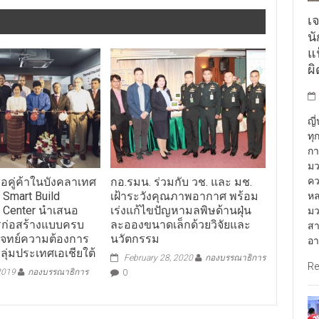
เจ
น
แฟ
ผ
ญี
ทุ
กา
มว
มือคู่ค้าในบังคลาเทศ
กอ.รมน. ร่วมกับ วช. และ มช.
คว
 Smart Build
เฝ้าระวังคุณภาพอากาศ พร้อม
หล
e Center นำเสนอ
เร่งแก้ไขปัญหามลพิษด้านฝุ่น
มว
ารก่อสร้างแบบครบ
ละอองขนาดเล็กด้วยวิจัยและ
สา
จทย์ความต้องการ
นวัตกรรม
อา
ลุ่มประเทศเอเชียใต้
February 28, 2020
กองบรรณาธิการ
Re
2019
กองบรรณาธิการ
0