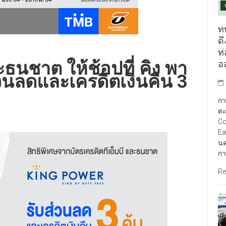
ท
ดึ
ท
ะธนชาต ให้ช้อปที่ คิง พา
อ
่วนลดและเครดิตเงินคืน 3
กา
ตะ
Co
Ea
นค
กา
Re