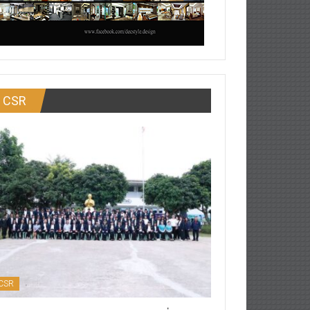
CSR
CSR