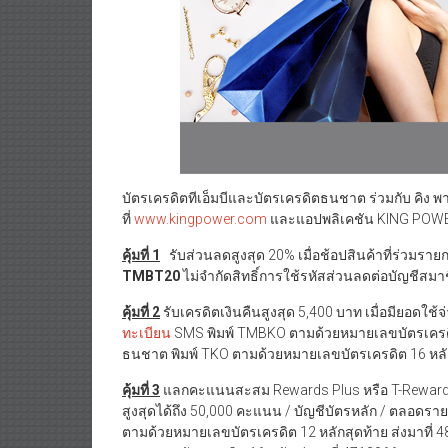
บัตรเครดิตทีเอ็มบีและบัตรเครดิตธนชาต ร่วมกับ คิง พาว
ที่
www.kingpower.com
และแอปพลิเคชัน KING POWER ตั
คุ้มที่
1
รับส่วนลดสูงสุด 20% เมื่อช้อปสินค้าที่ร่วมรา
TMBT20
ไม่จำกัดสิทธิ์การใช้รหัสส่วนลดต่อบัญชีสมา
คุ้มที่
2
รับเครดิตเงินคืนสูงสุด 5,400 บาท เมื่อมียอดใช
ทะเบียน
SMS พิมพ์ TMBKO ตามด้วยหมายเลขบัตรเครดิต
ธนชาต พิมพ์ TKO ตามด้วยหมายเลขบัตรเครดิต 16 หลัก
คุ้มที่
3
แลกคะแนนสะสม Rewards Plus หรือ T-Rewards 
สูงสุดได้ถึง 50,000 คะแนน / บัญชีบัตรหลัก / ตลอดรา
ตามด้วยหมายเลขบัตรเครดิต 12 หลักสุดท้าย ส่งมาที่