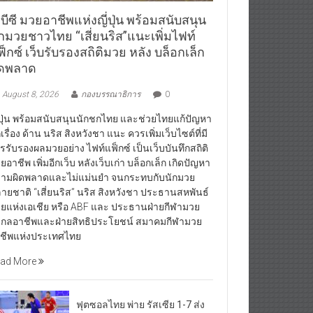
บีซี มวยอาชีพแห่งญี่ปุ่น พร้อมสนับสนุน
ักมวยชาวไทย “เสี่ยนริส”แนะเพิ่มไฟท์
็กซ์ เว็บรับรองสถิติมวย หลัง บล็อกเล็ก
ิดพลาด
August 8, 2026
กองบรรณาธิการ
0
่ปุ่น พร้อมสนับสนุนนักชกไทย และช่วยไทยแก้ปัญหา
กเรื่อง ด้าน นริส สิงหวังชา แนะ ควรเพิ่มเว็บไซต์ที่มี
รรับรองผลมวยอย่าง ไฟท์แฟ็กซ์ เป็นเว็บบันทึกสถิติ
ยอาชีพ เพิ่มอีกเว็บ หลังเว็บเก่า บล็อกเล็ก เกิดปัญหา
ามผิดพลาดและไม่แม่นยำ จนกระทบกับนักมวย
ายชาติ “เสี่ยนริส” นริส สิงหวังชา ประธานสหพันธ์
ยแห่งเอเชีย หรือ ABF และ ประธานฝ่ายกีฬามวย
กลอาชีพและฝ่ายสิทธิประโยชน์ สมาคมกีฬามวย
ชีพแห่งประเทศไทย
ad More
ฟุตซอลไทย พ่าย รัสเซีย 1-7 ส่ง