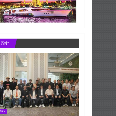
กีฬา
กีฬา