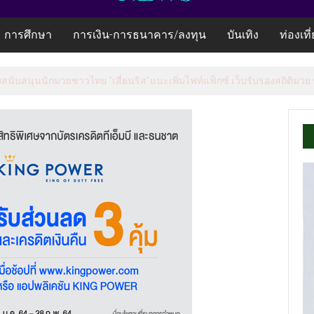
การศึกษา
การเงิน-การธนาคาร/ลงทุน
บันเทิง
ท่องเที
้อมสนับสนุนนักมวยชาวไทย “เสี่ยนริส”แนะเพิ่มไฟท์แฟ็กซ์ เว็บรับรองสถิติมวย