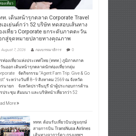
ท่องเที่ยว
ทท. เดินหน้ารุกตลาด Corporate Travel
งเอเย่นต์กว่า 52 บริษัท ทดสอบเส้นทาง
่องเที่ยว Corporate ยกระดับภาคตะวัน
อกสู่จุดหมายปลายทางคุณภาพ
August 7, 2026
กองบรรณาธิการ
0
รท่องเที่ยวแห่งประเทศไทย (ททท.) ภูมิภาคภาค
วันออก เดินหน้ารุกตลาดนักท่องเที่ยวกลุ่ม
rporate จัดกิจกรรม “Agent Fam Trip: Give & Go
st” ระหว่างวันที่ 8–9 สิงหาคม 2569 ณ จังหวัด
รนายก จังหวัดปราจีนบุรี นำผู้ประกอบการด้าน
รประชุม สัมมนา และบริษัทนำเที่ยวกว่า 52
ad More
ททท. ต้อนรับเที่ยวบินปฐมฤกษ์
สายการบิน TransNusa Airlines
เส้นทางจาการ์ตา-กรุงเทพฯ