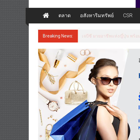
ตลาด
อสังหาริมทรัพย์
CSR
Breaking News:
เจบีซี มวยอาชีพแห่งญี่ปุ่น พร