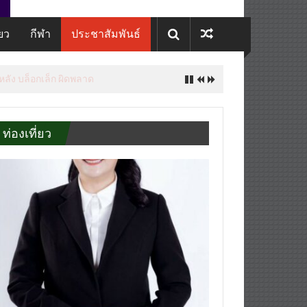
่ยว
กีฬา
ประชาสัมพันธ์
 หลัง บล็อกเล็ก ผิดพลาด
ท่องเที่ยว