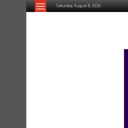
Skip
Saturday, August 8, 2026
to
content
www.ujunctionnews.co
เว็บ
ข่าว
ทาง
เลือก
ใหม่
สำหรับ
คุณ