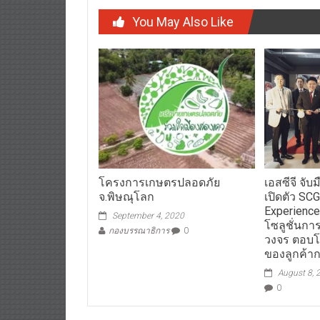
You May Also Like
โครงการเกษตรปลอดภัย
เอสซีจี จับ
จ.พิษณุโลก​
เปิดตัว SCG
Experienc
September 4, 2020
โซลูชั่นก
กองบรรณาธิการ
0
วงจร ตอบโ
ของลูกค้าก
August 8, 
0