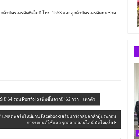
ลูกค้าบัตรเครดิตทีเอ็มบี โทร. 1558 และลูกค้าบัตรเครดิตธนชาต
ี’64 รอบ Portfolio เพิ่มขึ้นจากปี ’63 กว่า 1 เท่าตัว
 แพลตฟอร์มใหม่ผ่าน Facebookเสริมแกร่งกลุ่มลูกค้าผู้ประกอบ
การรถยนต์ใช้แล้ว รุกตลาดออนไลน์ มัดใจผู้ซื้อ