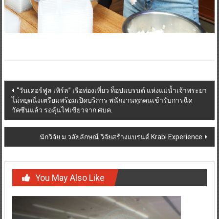
Post
“วันเดอร์ฟูล เพิร์ล” เรือท่องเที่ยว ท็อปแบรนด์ แห่งแม่น้ำเจ้าพระยา
ไม่หยุดนิ่งเตรียมพร้อมเปิดบริการ พนักงานทุกคนเข้ารับการฉีด
navigation
วัคซีนแล้ว รอลุ้นไฟเขียวจาก ศบค.
นักวิจัย ม.วลัยลักษณ์ วิจัยสร้างแบรนด์ Krabi Experience
You May Also Like