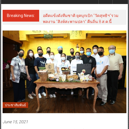
Breaking News:
อดีตแข้งดังทีมชาติ ยุคบุกเบิก “วัดสุทธิฯ”รวม
พลงาน “สิงห์สะพานปลา” คืนถิ่น 8 ส.ค.นี้
ประชาสัมพันธ์
June 15, 2021