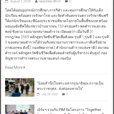
August 1, 2026
กองบรรณาธิการ
0
โดยได้มอบอุปกรณ์การศึกษา,การกีฬา และทุนการศึกษาให้กับเด็ก
นักเรียน พร้อมตรวจรักษาโรค และจัดทำทันตกรรมตรวจรักษาฟันฟรี
ให้แก่นักเรียนและพี่น้องประชาชนที่ขาดโอกาสในพื้นที่ชนบท พร้อม
มอบถุงยังชีพให้แก่ชาวบ้านยากจน 150 ครอบครัว พลตำรวจเอก สม
พงษ์ ชิงดวง รองนายกสมาคมตำรวจ เปิดเผยว่า เมื่อวันที่ 31
กรกฎาคม 2569 หลักสูตรวัคซีนชีวิตเพื่อสังคม รุ่นที่ 1,รุ่นที่ 2 และรุ่นที่
3 ของสมาคมตำรวจได้ร่วมกับหน่วยงานราชการและภาคีเครือข่าย
ภาคเอกชน ดังนี้1.กองทัพอากาศ2.สำนักงานตำรวจแห่งชาติ3.สมาคม
ตำรวจ4.หลักสูตรวัคซีนชีวิตเพื่อสังคมสำหรับผู้บริหารระดับสูง5.กอง
บัญชาการตำรวจตระเวนชายแดน6.กองบิน
Read More
“น้อมสำนึกในพระมหากรุณาธิคุณ ถวายเป็น
พระราชกุศล…ส่งต่อลมหายใจ”
July 28, 2026
0
เอิร์ธฯ ร่วมกับ PIM จัดโครงการ “Together