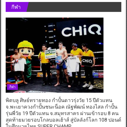
กีฬา
กีฬา
พิตบลู ศิษย์ทรายทอง กำปั้นดาวรุ่งวัย 15 ปีตัวแทน
จ.พะเยาควงกำปั้นชนะน็อค ณัฐพัฒน์ ทองไสล กำปั้น
รุ่นพี่วัย 19 ปีตัวแทน จ.สมุทรสาคร ผ่านเข้ารอบ 8 คน
สุดท้ายมวยรอบโกลบอลเฮ้าส์ สู่บัลลังก์โลก 108 ปอนด์
ในศึกมวยไทย SUPER CHAMP