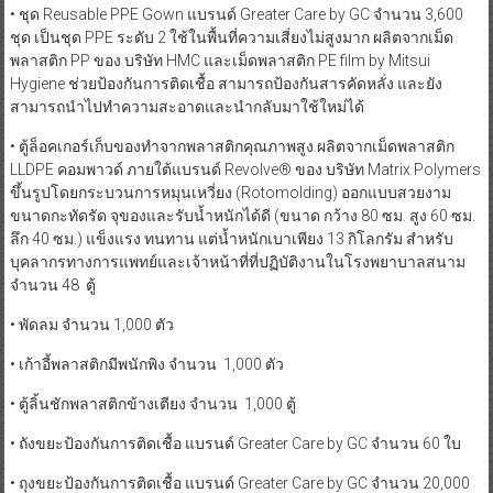
• ชุด Reusable PPE Gown แบรนด์ Greater Care by GC จำนวน 3,600
ชุด เป็นชุด PPE ระดับ 2 ใช้ในพื้นที่ความเสี่ยงไม่สูงมาก ผลิตจากเม็ด
พลาสติก PP ของ บริษัท HMC และเม็ดพลาสติก PE film by Mitsui
Hygiene ช่วยป้องกันการติดเชื้อ สามารถป้องกันสารคัดหลั่ง และยัง
สามารถนำไปทำความสะอาดและนำกลับมาใช้ใหม่ได้
• ตู้ล็อคเกอร์เก็บของทำจากพลาสติกคุณภาพสูง ผลิตจากเม็ดพลาสติก
LLDPE คอมพาวด์ ภายใต้แบรนด์ Revolve® ของ บริษัท Matrix Polymers
ขึ้นรูปโดยกระบวนการหมุนเหวี่ยง (Rotomolding) ออกแบบสวยงาม
ขนาดกะทัดรัด จุของและรับน้ำหนักได้ดี (ขนาด กว้าง 80 ซม. สูง 60 ซม.
ลึก 40 ซม.) แข็งแรง ทนทาน แต่น้ำหนักเบาเพียง 13 กิโลกรัม สำหรับ
บุคลากรทางการแพทย์และเจ้าหน้าที่ที่ปฏิบัติงานในโรงพยาบาลสนาม
จำนวน 48 ตู้
• พัดลม จำนวน 1,000 ตัว
• เก้าอี้พลาสติกมีพนักพิง จำนวน 1,000 ตัว
• ตู้ลิ้นชักพลาสติกข้างเตียง จำนวน 1,000 ตู้
• ถังขยะป้องกันการติดเชื้อ แบรนด์ Greater Care by GC จำนวน 60 ใบ
• ถุงขยะป้องกันการติดเชื้อ แบรนด์ Greater Care by GC จำนวน 20,000