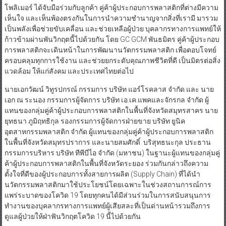
โพลิเมอร์ ได้จับมือร่วมกับลูกค้า คู่ค้าผู้ประกอบการพลาสติกที่ต่างมีความ
เห็นใจ และเห็นพ้องตรงกันในการนำความชำนาญจากสิ่งที่เรามี มารวม
เป็นพลังเพื่อช่วยขับเคลื่อน และช่วยเหลือผู้ป่วย บุคลากรทางการแพทย์ให้
ก้าวข้ามผ่านพันวิกฤตนี้ไปด้วยกัน โดย GC GCM พันธมิตร คู่ค้าผู้ประกอบ
การพลาสติกจะเดินหน้าในการพัฒนานวัตกรรมพลาสติก เพื่อตอบโจทย์
ครอบคลุมทุกการใช้งาน และช่วยยกระดับคุณภาพชีวิตที่ดี เป็นมิตรต่อสิ่ง
แวดล้อม ให้แก่สังคม และประเทศไทยต่อไป
นายเอกวัฒน์ วิทูรปกรณ์ กรรมการ บริษัท แอร์โรคลาส จำกัด และ นาย
เอก ณ ระนอง กรรมการผู้จัดการ บริษัท เอ.เค.แพคและจักรกล จำกัด ผู้
แทนของกลุ่มคู่ค้าผู้ประกอบการพลาสติกในพื้นที่จังหวัดสมุทรสาคร นาย
ยุทธนา ภูมิฤทธิกุล รองกรรมการผู้จัดการฝ่ายขาย บริษัท ยูนิค
อุตสาหกรรมพลาสติก จำกัด ผู้แทนของกลุ่มคู่ค้าผู้ประกอบการพลาสติก
ในพื้นที่จังหวัดสมุทรปราการ และนายสมศักดิ์ บริสุทธนะกุล ประธาน
กรรมการบริหาร บริษัท ทีพีบีไอ จำกัด (มหาชน) ในฐานะผู้แทนของกลุ่มคู่
ค้าผู้ประกอบการพลาสติกในพื้นที่จังหวัดระยอง ร่วมกันกล่าวถึงความ
ตั้งใจที่ดีของผู้ประกอบการทั้งสายการผลิต (Supply Chain) ที่ได้นำ
นวัตกรรมพลาสติกมาใช้ประโยชน์โดยเฉพาะในช่วงสถานการณ์การ
แพร่ระบาดของโควิด 19 โดยทุกคนได้มีส่วนร่วมในการสนับสนุนการ
ทำงานของบุคลากรทางการแพทย์ผู้เสียสละที่เป็นด่านหน้ารวมถึงการ
ดูแลผู้ป่วยให้ฝ่าฟันวิกฤตโควิด 19 นี้ไปด้วยกัน