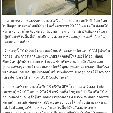
• สถานการณ์การแพร่ระบาดของโควิด-19 ส่งผลกระทบไปทั่วโลก โดย
ในปัจจุบันประเทศไทยมีผู้ป่วยติดเชื้อมากกว่า 20,000 คนต่อวัน ส่งผลให้
สถานพยาบาลไม่เพียงพอ รวมถึงบุคลากรทางการแพทย์ที่เสียสละในการ
ปฏิบัติหน้าที่ในพื้นที่เสี่ยงยังมีความต้องการชุดและอุปกรณ์เพื่อป้องกัน
และลดความเสี่ยง
• ด้วยเหตุนี้ GC ผู้นำนวัตกรรมเคมีภัณฑ์และพลาสติก และ GCM ผู้ดำเนิน
กิจกรรมทางการตลาดและจำหน่ายผลิตภัณฑ์โพลิเมอร์ได้ร่วมมือกับ
พันธมิตร คู่ค้าผู้ประกอบการจำนวน 84 บริษัท ส่งมอบผลิตภัณฑ์ และ
อุปกรณ์ต่างๆ จากนวัตกรรมพลาสติกที่มีคุณภาพแบบครบวงจรให้แก่โรง
พยาบาลสนาม และศูนย์พักคอยในพื้นที่ที่มีการระบาดสูง ภายใต้โครงการ
“Greater Care Charity by GC & Customers”
จากการแพร่ระบาดของโควิด 19 บริษัท พีทีที โกลบอล เคมิคอล จำกัด
(มหาชน) หรือ GC และ บริษัท จีซี มาร์เก็ตติ้ง โซลูชั่นส์ จำกัด หรือ GCM
ร่วมกับลูกค้าและคู่ค้าผู้ประกอบการพลาสติก 84 บริษัท ส่งมอบนวัตกรรม
พลาสติกและผลิตภัณฑ์พลาสติกแบบครบวงจรให้แก่โรงพยาบาลสนาม
แห่งใหม่ และศูนย์พักคอย รวม 4 แห่ง ในพื้นที่จังหวัดสมุทรสาคร