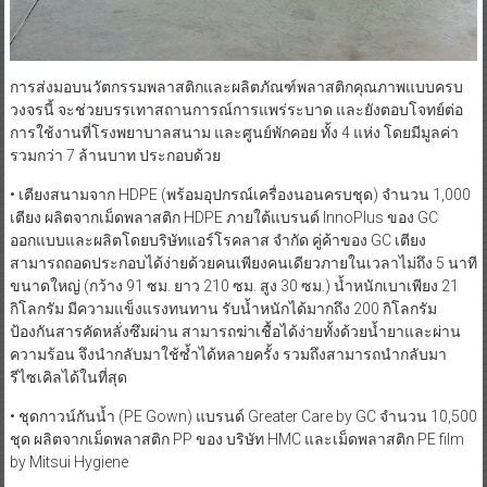
การส่งมอบนวัตกรรมพลาสติกและผลิตภัณฑ์พลาสติกคุณภาพแบบครบ
วงจรนี้ จะช่วยบรรเทาสถานการณ์การแพร่ระบาด และยังตอบโจทย์ต่อ
การใช้งานที่โรงพยาบาลสนาม และศูนย์พักคอย ทั้ง 4 แห่ง โดยมีมูลค่า
รวมกว่า 7 ล้านบาท ประกอบด้วย
• เตียงสนามจาก HDPE (พร้อมอุปกรณ์เครื่องนอนครบชุด) จำนวน 1,000
เตียง ผลิตจากเม็ดพลาสติก HDPE ภายใต้แบรนด์ InnoPlus ของ GC
ออกแบบและผลิตโดยบริษัทแอร์โรคลาส จำกัด คู่ค้าของ GC เตียง
สามารถถอดประกอบได้ง่ายด้วยคนเพียงคนเดียวภายในเวลาไม่ถึง 5 นาที
ขนาดใหญ่ (กว้าง 91 ซม. ยาว 210 ซม. สูง 30 ซม.) น้ำหนักเบาเพียง 21
กิโลกรัม มีความแข็งแรงทนทาน รับน้ำหนักได้มากถึง 200 กิโลกรัม
ป้องกันสารคัดหลั่งซึมผ่าน สามารถฆ่าเชื้อได้ง่ายทั้งด้วยน้ำยาและผ่าน
ความร้อน จึงนำกลับมาใช้ซ้ำได้หลายครั้ง รวมถึงสามารถนำกลับมา
รีไซเคิลได้ในที่สุด
• ชุดกาวน์กันน้ำ (PE Gown) แบรนด์ Greater Care by GC จำนวน 10,500
ชุด ผลิตจากเม็ดพลาสติก PP ของ บริษัท HMC และเม็ดพลาสติก PE film
by Mitsui Hygiene