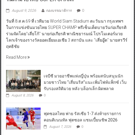
August 9, 2026
กองบรรณาธิการ
0
วันที่ 8 ส.ค.69 ที่ เวทีมวย World Siam Stadium ตะวันนา กรุงเทพฯ
ในการแข่งขันมวยไทย SUPER CHAMP พรีเซ็นเต็ดบายวันก่อเกียรติ
ร่วมจัดโดย”เสี่ยโก้” นายก่อเกียรติ พาณิชยารมณ์ โปรโมเตอร์มวย
โลกเจ้าของรางวัลยอดเยี่ยมเอเชีย 3 สถาบัน และ “เสี่ยอู๊ด” นายสรวีร์
ฤทธิชัย
Read More
เจบีซี มวยอาชีพแห่งญี่ปุ่น พร้อมสนับสนุนนัก
มวยชาวไทย “เสี่ยนริส”แนะเพิ่มไฟท์แฟ็กซ์ เว็บ
รับรองสถิติมวย หลัง บล็อกเล็ก ผิดพลาด
August 8, 2026
0
ฟุตซอลไทย พ่าย รัสเซีย 1-7 ส่งท้ายรายการ
คอนติเนนทัล ฟุตซอล แชมเปี้ยนชิพ 2026
August 7, 2026
0