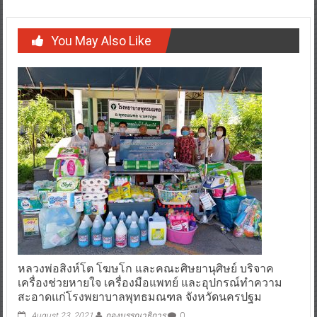
You May Also Like
หลวงพ่อสิงห์โต โฆษโก และคณะศิษยานุศิษย์ บริจาค
เครื่องช่วยหายใจ เครื่องมือแพทย์ และอุปกรณ์ทำความ
สะอาดแก่โรงพยาบาลพุทธมณฑล จังหวัดนครปฐม
August 23, 2021
กองบรรณาธิการ
0