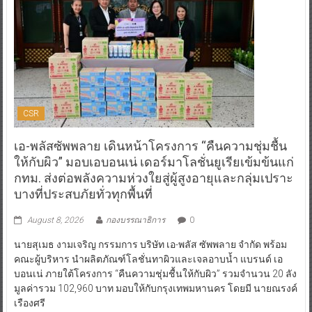
CSR
เอ-พลัสซัพพลาย เดินหน้าโครงการ “คืนความชุ่มชื้น
ให้กับผิว” มอบเอบอนเน่ เดอร์มาโลชั่นยูเรียเข้มข้นแก่
กทม. ส่งต่อพลังความห่วงใยสู่ผู้สูงอายุและกลุ่มเปราะ
บางที่ประสบภัยทั่วทุกพื้นที่
August 8, 2026
กองบรรณาธิการ
0
นายสุเมธ งามเจริญ กรรมการ บริษัท เอ-พลัส ซัพพลาย จำกัด พร้อม
คณะผู้บริหาร นำผลิตภัณฑ์โลชั่นทาผิวและเจลอาบน้ำ แบรนด์ เอ
บอนเน่ ภายใต้โครงการ “คืนความชุ่มชื้นให้กับผิว” รวมจำนวน 20 ลัง
มูลค่ารวม 102,960 บาท มอบให้กับกรุงเทพมหานคร โดยมี นายณรงค์
เรืองศรี