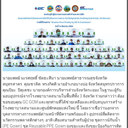
นายแพทย์ นเรศฤทธิ์ ขัดธะสีมา นายแพทย์สาธารณสุขจังหวัด
สมุทรสาคร คุณชวลิต ทรงกิตติ นายอำเภอบางบ่อ จังหวัดสมุทรปราการ
คุณปิยะ ปิตุเตชะ นายกองค์การบริหารส่วนจังหวัดระยอง ในฐานะผู้รับ
มอบอุปกรณ์จากโรงพยาบาลสนามในพื้นที่ทั้ง 3 จังหวัด ร่วมกล่าวว่า ต้อง
ขอขอบคุณ GC GCM และทุกท่านที่ได้ช่วยเหลือและสนับสนุนการสร้าง
โรงพยาบาลสนามและศูนย์พักคอยแห่งใหม่ นี้ โดยเราเชื่อว่านอกจาก
บุคลากรทางการแพทย์ด่านหน้าที่มีความพร้อมแล้ว อุปกรณ์ที่ผลิตจาก
นวัตกรรมพลาสติกต่างๆ อาทิ เตียงสนามสำหรับผู้ป่วย ชุดกาวน์กันน้ำ
(PE Gown) ชุด Reusable PPE Gown ถุงขยะและถังขยะป้องกันการติด