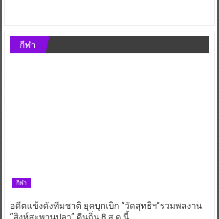
กีฬา
กีฬา
อดีตแข้งดังทีมชาติ ยุคบุกเบิก “วัดสุทธิฯ”รวมพลงาน
“สิงห์สะพานปลา” คืนถิ่น 8 ส.ค.นี้