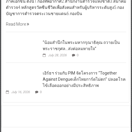
ภาคเอกชน ดังนี้1.กองทัพอากาศ2.สำนักงานตำรวจแห่งชาติ3.สมาคม
ตำรวจ4.หลักสูตรวัคซีนชีวิตเพื่อสังคมสำหรับผู้บริหารระดับสูง5.กอง
บัญชาการตำรวจตระเวนชายแดน6.กองบิน
Read More
“น้อมสำนึกในพระมหากรุณาธิคุณ ถวายเป็น
พระราชกุศล…ส่งต่อลมหายใจ”
July 28, 2026
0
เอิร์ธฯ ร่วมกับ PIM จัดโครงการ “Together
Against Dengueเด็กไทยการ์ดไม่ตก” ปลอดโรค
ไข้เลือดออกอย่างมีประสิทธิภาพ
July 16, 2026
0