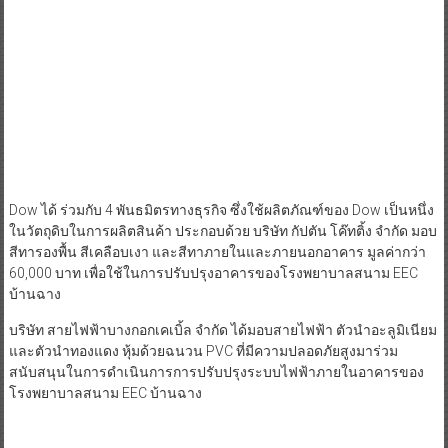
Dow ได้ ร่วมกับ 4 พันธมิตรทางธุรกิจ ซึ่งใช้ผลิตภัณฑ์ของ Dow เป็นหนึ่ง
ในวัตถุดิบในการผลิตสินค้า ประกอบด้วย บริษัท กัปตัน โค๊ทติ้ง จำกัด มอบ
สีทารองพื้น สีเคลือบเงา และสีทาภายในและภายนอกอาคาร มูลค่ากว่า
60,000 บาท เพื่อใช้ในการปรับปรุงอาคารของโรงพยาบาลสนาม EEC
บ้านฉาง
บริษัท สายไฟฟ้าบางกอกเคเบิ้ล จำกัด ได้มอบสายไฟฟ้า ตัวนำอะลูมิเนียม
และตัวนำทองแดง หุ้มด้วยฉนวน PVC ที่มีความปลอดภัยสูงมาร่วม
สนับสนุนในการดำเนินการการปรับปรุงระบบไฟฟ้าภายในอาคารของ
โรงพยาบาลสนาม EEC บ้านฉาง