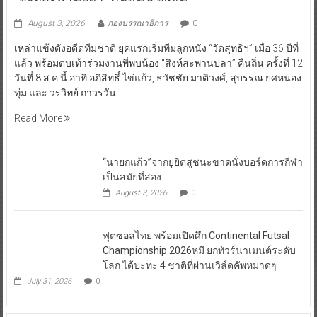
August 3, 2026
กองบรรณาธิการ
0
เหล่าแข้งดังอดีตทีมชาติ ยุคแรกเริ่มทีมลูกหนัง “วัดสุทธิฯ” เมื่อ 36 ปีที่
แล้ว พร้อมตบเท้าร่วมงานพี่พบน้อง “สิงห์สะพานปลา” คืนถิ่น ครั้งที่ 12
วันที่ 8 ส.ค.นี้ อาทิ อภิสิทธิ์ ไข่แก้ว, ธวัชชัย มาติวงศ์, สุบรรณ ยศหนอง
ทุ่ม และ วรวิทย์ ถาวรวัน
Read More
“นายกแก้ว”จากยูยิตสูชนะขาดนั่งบอร์ดการกีฬา
เป็นสมัยที่สอง
August 3, 2026
0
ฟุตซอลไทย พร้อมเปิดศึก Continental Futsal
Championship 2026หมี ยกทัวร์นาเมนต์ระดับ
โลก ได้ปะทะ 4 ชาติที่ผ่านเวิล์ดคัพหมาดๆ
July 31, 2026
0