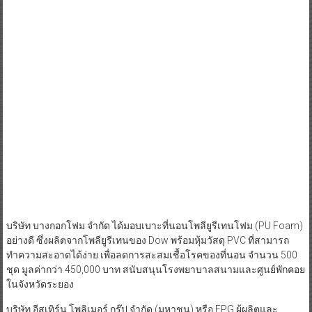
บริษัท บางกอกโฟม จำกัด ได้มอบเบาะที่นอนโพลียูรีเทนโฟม (PU Foam)
อย่างดี ซึ่งผลิตจากโพลียูรีเทนของ Dow พร้อมหุ้มวัสดุ PVC ที่สามารถ
ทำความสะอาดได้ง่าย เพื่อลดการสะสมเชื้อโรคของที่นอน จำนวน 500
ชุด มูลค่ากว่า 450,000 บาท สนับสนุนโรงพยาบาลสนามและศูนย์พักคอย
ในจังหวัดระยอง
บริษัท อีสเทิร์น โพลิเมอร์ กรุ๊ป จำกัด (มหาชน) หรือ EPG ผู้ผลิตและ