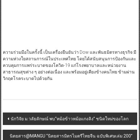
ความร่วมมือในครั้งนี้ เป็นเครื่องยืนยันว่า Dow และพันธมิตรทางธุรกิจ มี
ความห่วงใยสถานการณ์ในประเทศไทย โดยได้สนับสนุนการป้องกันและ
ควบคุมการแพร่ระบาดของโควิด-19 แก่โรงพยาบาลและหน่วยงาน
สาธารณสุขต่าง ๆ อย่างต่อเนื่อง และพร้อมอยู่เคียงข้างคนไทย ข้ามผ่าน
วิกฤตโรคระบาดไปด้วยกัน
Post
นักวิจัย ม.วลัยลักษณ์ พบ“หม้อข้าวหม้อแกงลิง” ชนิดใหม่ของโลก
navigation
นิตยสาร@MANGU “นิตยสารมิตรไมตรีไทยจีน ฉบับพิเศษเล่ม 200”