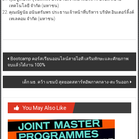
เทคโนโลยี จำกัด (มหาชน)
คุณณัฐนัย อนันตรัมพร ประธานเจ้าหน้าที่บริหาร บริษัท อินเตอร์ลิ้งค์
เทเลคอม จำกัด (มหาชน)
Post
Bootcamp คอร์สเรียนออนไลน์สายไอที เสริมทักษะและศักยภาพ
จบแล้วได้งาน 100%
navigation
เด็ก มธ. คว้า แชมป์ สุดยอดสตาร์ทอัพภาคกลาง-ตะวันออก
You May Also Like