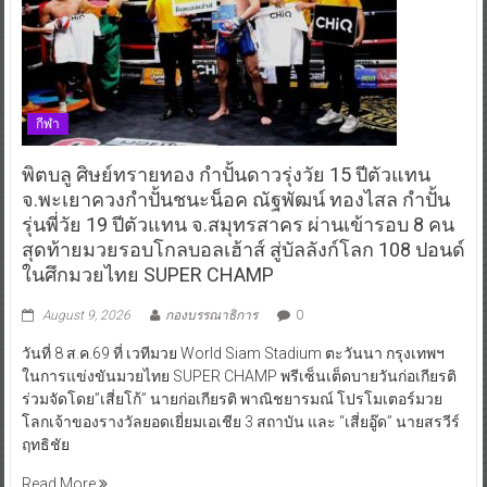
กีฬา
พิตบลู ศิษย์ทรายทอง กำปั้นดาวรุ่งวัย 15 ปีตัวแทน
จ.พะเยาควงกำปั้นชนะน็อค ณัฐพัฒน์ ทองไสล กำปั้น
รุ่นพี่วัย 19 ปีตัวแทน จ.สมุทรสาคร ผ่านเข้ารอบ 8 คน
สุดท้ายมวยรอบโกลบอลเฮ้าส์ สู่บัลลังก์โลก 108 ปอนด์
ในศึกมวยไทย SUPER CHAMP
August 9, 2026
กองบรรณาธิการ
0
วันที่ 8 ส.ค.69 ที่ เวทีมวย World Siam Stadium ตะวันนา กรุงเทพฯ
ในการแข่งขันมวยไทย SUPER CHAMP พรีเซ็นเต็ดบายวันก่อเกียรติ
ร่วมจัดโดย”เสี่ยโก้” นายก่อเกียรติ พาณิชยารมณ์ โปรโมเตอร์มวย
โลกเจ้าของรางวัลยอดเยี่ยมเอเชีย 3 สถาบัน และ “เสี่ยอู๊ด” นายสรวีร์
ฤทธิชัย
Read More