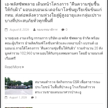
เอ-พลัสซัพพลาย เดินหน้าโครงการ “คืนความชุ่มชื้น
ให้กับผิว” มอบเอบอนเน่ เดอร์มาโลชั่นยูเรียเข้มข้นแก่
กทม. ส่งต่อพลังความห่วงใยสู่ผู้สูงอายุและกลุ่มเปราะ
บางที่ประสบภัยทั่วทุกพื้นที่
August 8, 2026
กองบรรณาธิการ
0
นายสุเมธ งามเจริญ กรรมการ บริษัท เอ-พลัส ซัพพลาย จำกัด พร้อม
คณะผู้บริหาร นำผลิตภัณฑ์โลชั่นทาผิวและเจลอาบน้ำ แบรนด์ เอ
บอนเน่ ภายใต้โครงการ “คืนความชุ่มชื้นให้กับผิว” รวมจำนวน 20 ลัง
มูลค่ารวม 102,960 บาท มอบให้กับกรุงเทพมหานคร โดยมี นายณรงค์
เรืองศรี
Read More
สมาคมตำรวจ จัดกิจกรรม CSR เพื่อสาธารณะ
ประโยชน์ ในพื้นที่ป่าละอู โรงเรียนตำรวจ
ตระเวนชายแดนนเรศวรป่าละอู
August 1, 2026
0