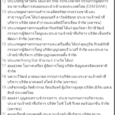
ประเภทรัฐวิสาหกิจ ได้แก่ ดร.รักษ์ วรกิจโภคาทร กรรมการผู้จัดการ
ธนาคารเพื่อการส่งออกและนำเข้าแห่งประเทศไทย (EXIM BANK)
ประเภทอุตสาหกรรมสำรวจ ผลิตทรัพยากรธรรมชาติ และ
สาธารณูปโภค ได้แก่ คุณมนตรี ลาวัลย์ชัยกุล ประธานเจ้าหน้าที่
บริหาร บริษัท ปตท.สำรวจและผลิตปิโตรเลียม จำกัด (มหาชน)
ประเภทอุตสาหกรรมอสังหาริมทรัพย์ ได้แก่ คุณวัลยา จิราธิวัฒน์
กรรมการผู้จัดการใหญ่และประธานเจ้าหน้าที่บริหาร บริษัท เซ็นทรัล
พัฒนา จำกัด (มหาชน)
ประเภทอุตสาหกรรมอาหารและเครื่องดื่ม ได้แก่ คุณภูริต ภิรมย์ภักดี
กรรมการผู้จัดการใหญ่ บริษัท บุญรอดบริวเวอรี่ จำกัด และประธาน
เจ้าหน้าที่บริหาร บริษัท บุญรอดเทรดดิ้ง จำกัด
ประเภท Rising Star จำนวน 6 รางวัล ได้แก่
คุณสุรพล โอภาสเสถียร ผู้จัดการใหญ่ บริษัท ข้อมูลเครดิตแห่งชาติ
จำกัด
นพ.ระวีวัฒน์ มาศฉมาดล กรรมการบริษัท และประธานเจ้าหน้าที่
บริหาร บริษัท มาสเตอร์ สไตล์ จำกัด (มหาชน)
เภสัชกรหญิง กิตติวรรณ รัตนจันทร์ ผู้บริหารสูงสุด บริษัท เมิร์ซ เอสเธ
ติกส์ ประเทศไทย
คุณสง่า บุญสงเคราะห์ กรรมการ, ประธานกรรมการบริหารและ
ประธานเจ้าหน้าที่บริหาร บริษัท โมชิ โมชิ รีเทล คอร์ปอเรชั่น จำกัด
(มหาชน)
คุณชูเกียรติ รุจนพรพจี ประธานเจ้าหน้าที่บริหาร บริษัท สบาย