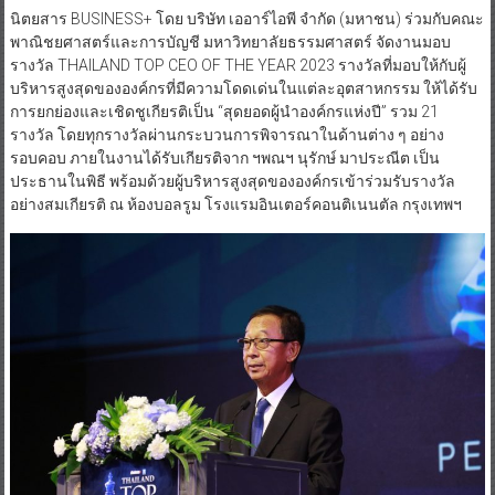
นิตยสาร BUSINESS+ โดย บริษัท เออาร์ไอพี จำกัด (มหาชน) ร่วมกับคณะ
พาณิชยศาสตร์และการบัญชี มหาวิทยาลัยธรรมศาสตร์ จัดงานมอบ
รางวัล THAILAND TOP CEO OF THE YEAR 2023 รางวัลที่มอบให้กับผู้
บริหารสูงสุดขององค์กรที่มีความโดดเด่นในแต่ละอุตสาหกรรม ให้ได้รับ
การยกย่องและเชิดชูเกียรติเป็น “สุดยอดผู้นำองค์กรแห่งปี” รวม 21
รางวัล โดยทุกรางวัลผ่านกระบวนการพิจารณาในด้านต่าง ๆ อย่าง
รอบคอบ ภายในงานได้รับเกียรติจาก ฯพณฯ นุรักษ์ มาประณีต เป็น
ประธานในพิธี พร้อมด้วยผู้บริหารสูงสุดขององค์กรเข้าร่วมรับรางวัล
อย่างสมเกียรติ ณ ห้องบอลรูม โรงแรมอินเตอร์คอนติเนนตัล กรุงเทพฯ