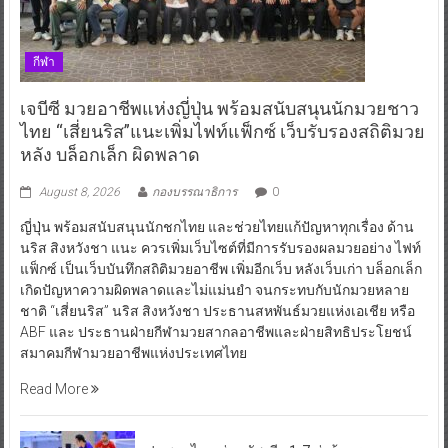
กีฬา
เจบีซี มวยอาชีพแห่งญี่ปุ่น พร้อมสนับสนุนนักมวยชาว
ไทย “เสี่ยนริส”แนะเพิ่มไฟท์แฟ็กซ์ เว็บรับรองสถิติมวย
หลัง บล็อกเล็ก ผิดพลาด
August 8, 2026
กองบรรณาธิการ
0
ญี่ปุ่น พร้อมสนับสนุนนักชกไทย และช่วยไทยแก้ปัญหาทุกเรื่อง ด้าน
นริส สิงหวังชา แนะ ควรเพิ่มเว็บไซต์ที่มีการรับรองผลมวยอย่าง ไฟท์
แฟ็กซ์ เป็นเว็บบันทึกสถิติมวยอาชีพ เพิ่มอีกเว็บ หลังเว็บเก่า บล็อกเล็ก
เกิดปัญหาความผิดพลาดและไม่แม่นยำ จนกระทบกับนักมวยหลาย
ชาติ “เสี่ยนริส” นริส สิงหวังชา ประธานสหพันธ์มวยแห่งเอเชีย หรือ
ABF และ ประธานฝ่ายกีฬามวยสากลอาชีพและฝ่ายสิทธิประโยชน์
สมาคมกีฬามวยอาชีพแห่งประเทศไทย
Read More