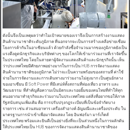
ดังนั้นจึงเป็นเหตุผลว่าทำไมเป้าหมายของเราจึงเป็นการสร้างงานแสดง
สินค้านานาชาติระดับภูมิภาค ที่นอกจากจะเป็นการสร้างเคลือข่ายเชื่อม
โยงการค้ากันในอาเซียนแล้ว ด้วยกำลังซื้อจำนวนมากของภูมิภาคยังเป็น
แรงดึงดูดนักธุรกิจและบริษัทต่างๆ ของโลกให้เข้ามาร่วมงานที่เราจัดขึ้น
ในประเทศไทย โดยในสายตาผู้จัดงานแสดงสินค้าและนักธุรกิจนั้น เห็น
ว่าประเทศไทยมีศักยภาพอย่างมากในการเป็น HUB การจัดงานแสดง
สินค้านานาชาติของภูมิภาค ไม่ว่าจะเป็นความพร้อมของสถานที่ ค่าใช้
จ่ายในการจัดงานและการเดินทางมาร่วมงานไม่สูงมาก เป็นศูนย์กลาง
ของอาเซียน มี Soft Power ที่มีเสน่ห์ทั้งสถานที่ท่องเที่ยว อาหาร และ
วัฒนธรรม ที่สำคัญคือความเป็นมิตรและรอยยิ้มของคนไทยที่ทำให้ทุก
คนอยากมาทำธุรกิจและร่วมงานในประเทศไทย แต่สิ่งที่อยากขอให้ภาค
รัฐสนับสนุนเพิ่มเติม คือ การปรับปรุงกฎระเบียบที่เป็นข้อจำกัดบาง
รายการ เช่น ส่วนสมอาหาร เครื่องสำอางค์ อัญมณีและเครื่องประดับ ใน
มาตรฐานการนำเข้าเพื่อมาจัดแสดง โดย อินฟอร์มา มาร์เก็ตส์
ประเทศไทย พร้อมและยินดีเป็นอย่างยิ่งที่จะเป็นส่วนหนึ่งในการผลักดัน
ให้ประเทศไทยเป็น HUB ของการจัดงานแสดงสินค้านานาชาติของ