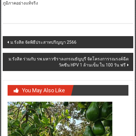
ภูมิภาคอย่างแท้จริง
Post
ม.รังสิต จัดพิธีประสาทปริญญา 2566
navigation
ม.รังสิต ร่วมกับ รพ.มหาวชิราลงกรณธัญบุรี จัดโครงการรณรงค์ฉีด
วัคซีน HPV 1 ล้านเข็ม ใน 100 วัน ฟรี
You May Also Like