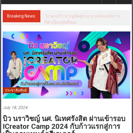
Breaking News:
SCGP ผนึกกำลัง Rockworth ขับเคลื่อนกรีน
ดีไซน์ร่วมพัฒนาโซลูชันบรรจุภัณฑ์และ
เฟอร์นิเจอร์รักษ์โลกสร้างคุณค่าความยั่งยืนให้
ธุรกิจและตอบโจทย์ไลฟ์สไตล์ผู้บริโภค
ประชาสัมพันธ์
July 18, 2024
บิว นราวิชญ์ นศ. นิเทศรังสิต ผ่านเข้ารอบ