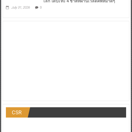
ฟุตซอลไทย พร้อมเปิดศึก Continental Futsal
Championship 2026หมี ยกทัวร์นาเมนต์ระดับ
โลก ได้ปะทะ 4 ชาติที่ผ่านเวิล์ดคัพหมาดๆ
July 31, 2026
0
CSR