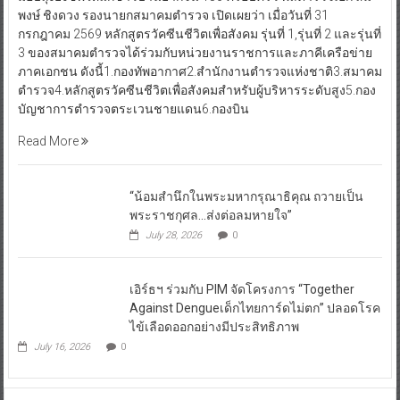
ให้แก่นักเรียนและพี่น้องประชาชนที่ขาดโอกาสในพื้นที่ชนบท พร้อม
มอบถุงยังชีพให้แก่ชาวบ้านยากจน 150 ครอบครัว พลตำรวจเอก สม
พงษ์ ชิงดวง รองนายกสมาคมตำรวจ เปิดเผยว่า เมื่อวันที่ 31
กรกฎาคม 2569 หลักสูตรวัคซีนชีวิตเพื่อสังคม รุ่นที่ 1,รุ่นที่ 2 และรุ่นที่
3 ของสมาคมตำรวจได้ร่วมกับหน่วยงานราชการและภาคีเครือข่าย
ภาคเอกชน ดังนี้1.กองทัพอากาศ2.สำนักงานตำรวจแห่งชาติ3.สมาคม
ตำรวจ4.หลักสูตรวัคซีนชีวิตเพื่อสังคมสำหรับผู้บริหารระดับสูง5.กอง
บัญชาการตำรวจตระเวนชายแดน6.กองบิน
Read More
“น้อมสำนึกในพระมหากรุณาธิคุณ ถวายเป็น
พระราชกุศล…ส่งต่อลมหายใจ”
July 28, 2026
0
เอิร์ธฯ ร่วมกับ PIM จัดโครงการ “Together
Against Dengueเด็กไทยการ์ดไม่ตก” ปลอดโรค
ไข้เลือดออกอย่างมีประสิทธิภาพ
July 16, 2026
0