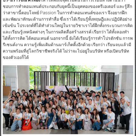
ที่ผ่านการเข้าร่วม
iCreator Camp 2024 จากผู้สมัครกว่า 700 คน
บิว-นราวิชณ์ ศรีทอง
เล่าให้ฟังถึงจุดเริ่มต้นในการเรียนทางด้านนี้ว่า
ชอบการทำคอนเทนต์ประกอบกับยุคนี้เป็นยุคทองของครีเอเตอร์ และรู้สึก
ว่าสาขานี้ตอบโจทย์ Passion ในการทำคอนเทนต์ของเรา จึงอยากฝึก
และพัฒนาทักษะด้านการทำสื่อ ซึ่งเราได้เรียนรู้ทั้งทฤษฎีและปฏิบัติอย่าง
เข้มข้น โปรเจกต์ที่ได้ทำส่วนใหญ่ในรายวิชาเราได้ฝึกทั้งกระบวนการคิด
และเรียนรู้เทคนิคต่างๆ ในการผลิตสื่อสร้างสรรค์ เรียกว่า ได้ทั้งลองทำ
ได้ทั้งการคิด ได้คอนเทนต์ นอกจากนี้ ยังได้เรียนรู้การทำโปรดักชัน การพ
รีเซนต์งาน ความรู้เพิ่มเติมด้านมาร์เก็ตติ้งอีกด้วย เรียกว่า เรียนจบแล้วมี
ความพร้อมที่สู่โลกวิชาชีพจริงได้ ไม่ว่าจะไปอยู่ในบริษัท หรือเปิดบริษัท
ของตัวเองก็ได้