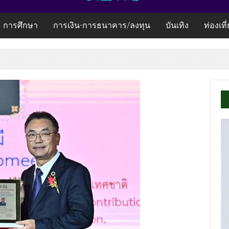
การศึกษา
การเงิน-การธนาคาร/ลงทุน
บันเทิง
ท่องเที
้อมสนับสนุนนักมวยชาวไทย “เสี่ยนริส”แนะเพิ่มไฟท์แฟ็กซ์ เว็บรับรองสถิติมวย