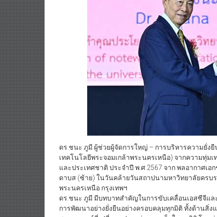
ดร.ชนะ ภูมี ผู้ช่วยผู้จัดการใหญ่ – การบริหารความยั่ง
เทคโนโลยีพระจอมเกล้าพระนครเหนือ) จากความทุ่มเท
และประเทศชาติ ประจำปี พ.ศ.2567 จาก พลอากาศเอกช
ดาบส (ซ้าย) ในวันคล้ายวันสถาปนามหาวิทยาลัยครบรอบ 
พระนครเหนือ กรุงเทพฯ
ดร.ชนะ ภูมี มีบทบาทสำคัญในการขับเคลื่อนเอสซีจีและ
การพัฒนาอย่างยั่งยืนอย่างครอบคลุมทุกมิติ ทั้งด้านสิ่