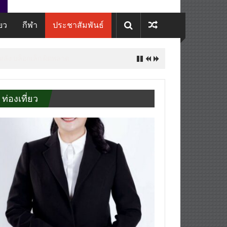
่ยว
กีฬา
ประชาสัมพันธ์
 หลัง บล็อกเล็ก ผิดพลาด
ท่องเที่ยว