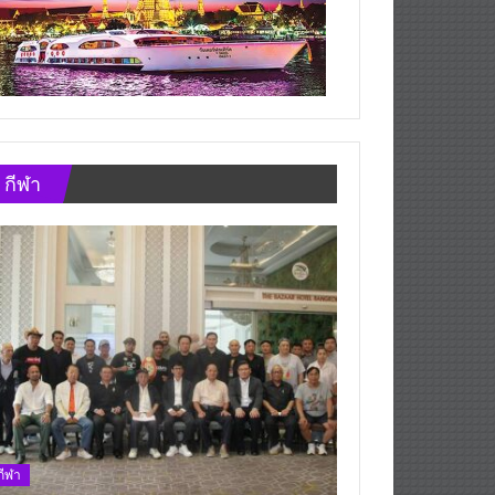
กีฬา
กีฬา