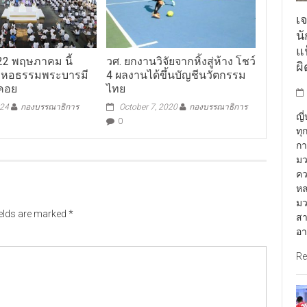
เจ
น
แฟ
22 พฤษภาคม นี้
วศ. ยกงานวิจัยจากหิ้งสู่ห้าง โชว์
ผ
ญหอธรรมพระบารมี
4 ผลงานได้ขึ้นบัญชีนวัตกรรม
อคอย
ไทย
024
กองบรรณาธิการ
October 7, 2020
กองบรรณาธิการ
ญี
0
ทุ
กา
มว
คว
หล
มว
ields are marked
*
สา
อา
Re