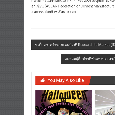
สถานการณ์ที่เปลี่ยนแปลงอย่างรวดเร็วในทุกมิติ โดยล่า
อาเซียน (ASEAN Federation of Cement Manufacturer
ลดการปล่อยก๊าซเรือนกระจก
Post
เด็กมช. คว้ารองแชมป์เวที Research to Market
navigation
สมาคมผู้สื่อข่าวกีฬาแห่งประเท
You May Also Like