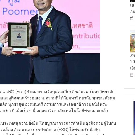
เส
อิ
สร
20
เง
ยืน เอสซีจี (ขวา) รับมอบรางวัลบุคคลเกียรติยศ มจพ. (มหาวิทยาลัย
และอุทิศตนสร้างคุณงามความดีให้กับมหาวิทยาลัย ชุมชน สังคม
ลิต พุกผาสุข องคมนตรี กรรมการและเลขาธิการมูลนิธิพระ
66 ปี เมื่อเร็ว ๆ นี้ ณ มหาวิทยาลัยเทคโนโลยีพระจอมเกล้า
ประเทศสู่ความยั่งยืน โดยบูรณาการการดำเนินธุรกิจควบคู่ไปกับ
งแวดล้อม สังคม และบรรษัทภิบาล (ESG) ให้พร้อมรับมือกับ