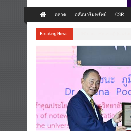
ตลาด
อสังหาริมทรัพย์
CSR
Breaking News:
เจบีซี มวยอาชีพแห่งญี่ปุ่น พร