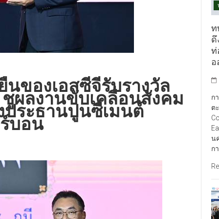
ท
ดึ
ท
อ
งยืนของเอสซีจีรับรางวัล
 ชูผลงานขับเคลื่อนสังคม
กา
ั่งประธานปูนซีเมนต์
ตะ
Co
ร์บอน
Ea
นค
กา
Re