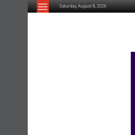
Skip
Saturday, August 8, 2026
to
content
www.ujunctionnews.co
เว็บ
ข่าว
ทาง
เลือก
ใหม่
สำหรับ
คุณ