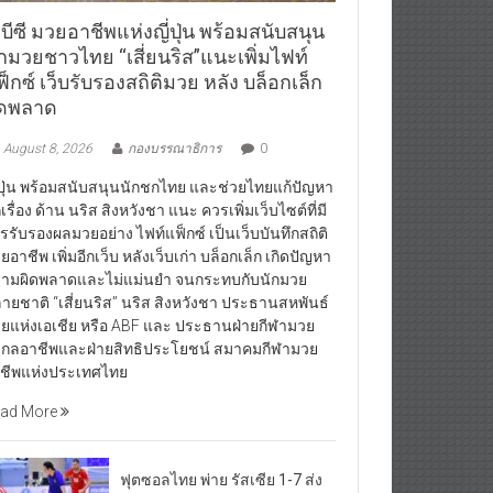
บีซี มวยอาชีพแห่งญี่ปุ่น พร้อมสนับสนุน
ักมวยชาวไทย “เสี่ยนริส”แนะเพิ่มไฟท์
็กซ์ เว็บรับรองสถิติมวย หลัง บล็อกเล็ก
ิดพลาด
August 8, 2026
กองบรรณาธิการ
0
่ปุ่น พร้อมสนับสนุนนักชกไทย และช่วยไทยแก้ปัญหา
กเรื่อง ด้าน นริส สิงหวังชา แนะ ควรเพิ่มเว็บไซต์ที่มี
รรับรองผลมวยอย่าง ไฟท์แฟ็กซ์ เป็นเว็บบันทึกสถิติ
ยอาชีพ เพิ่มอีกเว็บ หลังเว็บเก่า บล็อกเล็ก เกิดปัญหา
ามผิดพลาดและไม่แม่นยำ จนกระทบกับนักมวย
ายชาติ “เสี่ยนริส” นริส สิงหวังชา ประธานสหพันธ์
ยแห่งเอเชีย หรือ ABF และ ประธานฝ่ายกีฬามวย
กลอาชีพและฝ่ายสิทธิประโยชน์ สมาคมกีฬามวย
ชีพแห่งประเทศไทย
ad More
ฟุตซอลไทย พ่าย รัสเซีย 1-7 ส่ง