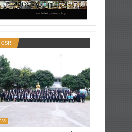
CSR
CSR