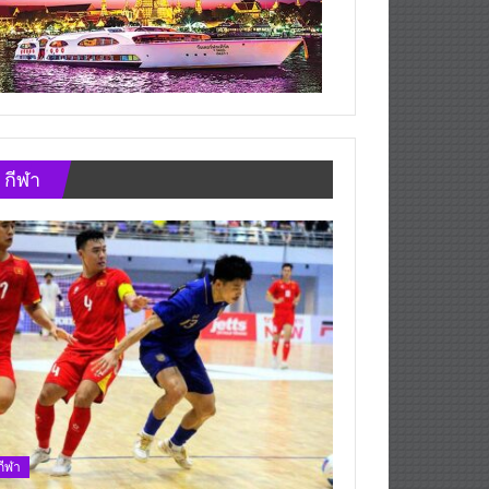
กีฬา
กีฬา