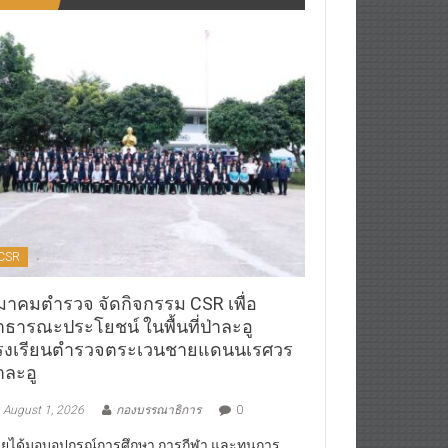
CSR
มาคมตำรวจ จัดกิจกรรม CSR เพื่อ
าธารณะประโยชน์ ในพื้นที่ป่าละอู
รงเรียนตำรวจตระเวนชายแดนนเรศวร
าละอู
August 1, 2026
กองบรรณาธิการ
0
ยได้มอบอุปกรณ์การศึกษา,การกีฬา และทุนการ