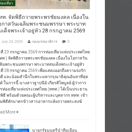
ท่องเที่ยว
ทท. จัดพิธีถวายพระพรชัยมงคล เนื่องใน
อกาสวันเฉลิมพระชนมพรรษา พระบาท
มเด็จพระเจ้าอยู่หัว 28 กรกฎาคม 2569
July 24, 2026
กองบรรณาธิการ
0
นที่ 23 กรกฎาคม 2569 การท่องเที่ยวแห่งประเทศไทย
ทท.) จัดพิธีถวายพระพรชัยมงคล เนื่องในโอกาสวัน
ลิมพระชนมพรรษา พระบาทสมเด็จพระเจ้าอยู่หัว
นที่ 28 กรกฎาคม 2569 เพื่อแสดงออกถึงความจงรัก
กดี และน้อมสำนึกในพระมหากรุณาธิคุณอันหาที่สุด
ได้ ในการนี้ นางสาวฐาปนีย์ เกียรติไพบูลย์ ผู้ว่าการ
รท่องเที่ยวแห่งประเทศไทย (ททท.) ได้เป็นประธาน
พิธี พร้อมด้วยคณะผู้บริหารและบุคลากร ททท. เข้า
วมพิธีตักบาตรข้าวสารอาหารแห้งถวายพระสงฆ์
ad More
นายกรัฐมนตรีนำทีมเยือน