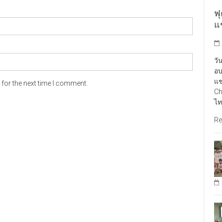
ฟ
แ
วั
อบ
แช
for the next time I comment.
Ch
ไท
Re