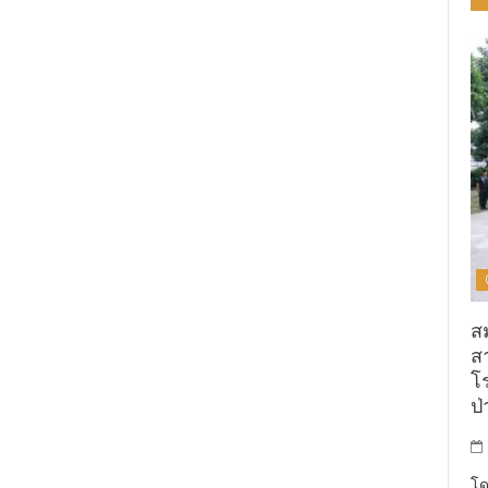
ส
ส
โ
ป่
โด