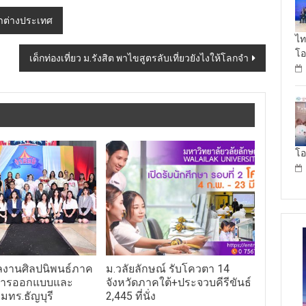
ญาต่างประเทศ
ไท
โอ
เด็กท่องเที่ยว ม.รังสิต พาไขสูตรลับเที่ยวยังไงให้โลกจำ
โอ
ผลงานศิลปนิพนธ์ภาค
ม.วลัยลักษณ์ รับโควตา 14
ะการออกแบบและ
จังหวัดภาคใต้+ประจวบคีรีขันธ์
มทร.ธัญบุรี
2,445 ที่นั่ง