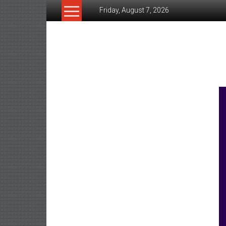
Skip
Friday, August 7, 2026
to
content
www.ujunctionnews.co
เว็บ
ข่าว
ทาง
เลือก
ใหม่
สำหรับ
คุณ