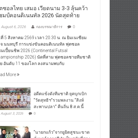
ุตซอลไทย เสมอ เวียดนาม 3-3 ลุ้นคว้า
ชมป์คอนติเนนทัล 2026 นัดสุดท้าย
August 6, 2026
กองบรรณาธิการ
0
นที่ 5 สิงหาคม 2569 เวลา 20.30 น. ณ ยิมเนเซียม
จ.นนทบุรี การแข่งขันคอนติเนนทัล ฟุตซอล
มเปี้ยนชิพ 2026 (Continental Futsal
ampionship 2026) นัดที่สาม ฟุตซอลชายทีมชาติ
ย อันดับ 11 ของโลก ลงสนามพบกับ
ad More
อดีตแข้งดังทีมชาติ ยุคบุกเบิก
“วัดสุทธิฯ”รวมพลงาน “สิงห์
สะพานปลา” คืนถิ่น 8 ส.ค.นี้
August 3, 2026
0
“นายกแก้ว”จากยูยิตสูชนะขาด