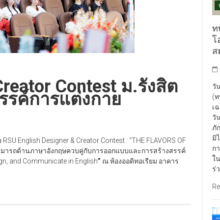
ท
โ
ส
reator Contest ม.รังสิต
วั
สรรค์การแต่งกาย
(ท
เฉ
วั
ภั
มิ
ม RSU English Designer & Creator Contest : “THE FLAVORS OF
กา
สามารถด้านภาษาอังกฤษควบคู่กับการออกแบบและการสร้างสรรค์
ใน
gn, and Communicate in English
”
ณ ห้องออดิทอเรียม อาคาร
ร่
Re