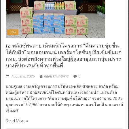
CSR
เอ-พลัสซัพพลาย เดินหน้าโครงการ “คืนความชุ่มชื้น
ให้กับผิว” มอบเอบอนเน่ เดอร์มาโลชั่นยูเรียเข้มข้นแก่
กทม. ส่งต่อพลังความห่วงใยสู่ผู้สูงอายุและกลุ่มเปราะ
บางที่ประสบภัยทั่วทุกพื้นที่
August 8, 2026
กองบรรณาธิการ
0
นายสุเมธ งามเจริญ กรรมการ บริษัท เอ-พลัส ซัพพลาย จำกัด พร้อม
คณะผู้บริหาร นำผลิตภัณฑ์โลชั่นทาผิวและเจลอาบน้ำ แบรนด์ เอ
บอนเน่ ภายใต้โครงการ “คืนความชุ่มชื้นให้กับผิว” รวมจำนวน 20 ลัง
มูลค่ารวม 102,960 บาท มอบให้กับกรุงเทพมหานคร โดยมี นายณรงค์
เรืองศรี
Read More