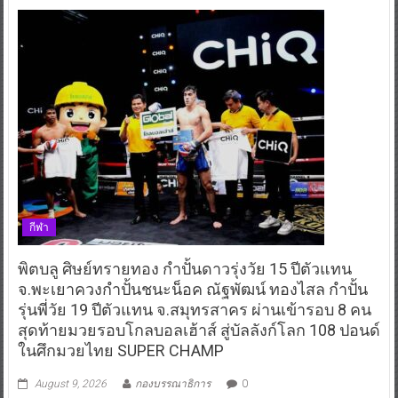
กีฬา
พิตบลู ศิษย์ทรายทอง กำปั้นดาวรุ่งวัย 15 ปีตัวแทน
จ.พะเยาควงกำปั้นชนะน็อค ณัฐพัฒน์ ทองไสล กำปั้น
รุ่นพี่วัย 19 ปีตัวแทน จ.สมุทรสาคร ผ่านเข้ารอบ 8 คน
สุดท้ายมวยรอบโกลบอลเฮ้าส์ สู่บัลลังก์โลก 108 ปอนด์
ในศึกมวยไทย SUPER CHAMP
August 9, 2026
กองบรรณาธิการ
0