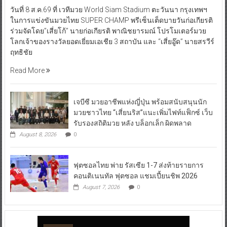
วันที่ 8 ส.ค.69 ที่ เวทีมวย World Siam Stadium ตะวันนา กรุงเทพฯ
ในการแข่งขันมวยไทย SUPER CHAMP พรีเซ็นเต็ดบายวันก่อเกียรติ
ร่วมจัดโดย”เสี่ยโก้” นายก่อเกียรติ พาณิชยารมณ์ โปรโมเตอร์มวย
โลกเจ้าของรางวัลยอดเยี่ยมเอเชีย 3 สถาบัน และ “เสี่ยอู๊ด” นายสรวีร์
ฤทธิชัย
Read More
เจบีซี มวยอาชีพแห่งญี่ปุ่น พร้อมสนับสนุนนัก
มวยชาวไทย “เสี่ยนริส”แนะเพิ่มไฟท์แฟ็กซ์ เว็บ
รับรองสถิติมวย หลัง บล็อกเล็ก ผิดพลาด
August 8, 2026
0
ฟุตซอลไทย พ่าย รัสเซีย 1-7 ส่งท้ายรายการ
คอนติเนนทัล ฟุตซอล แชมเปี้ยนชิพ 2026
August 7, 2026
0