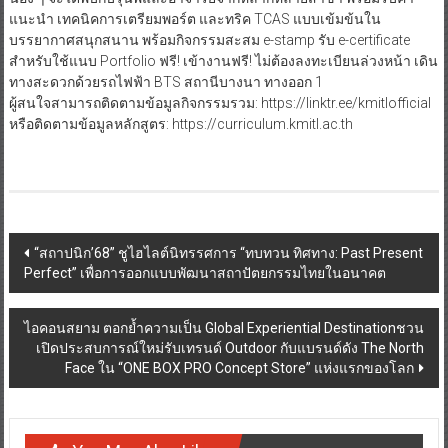
แนะนำ เทคนิคการเตรียมพอร์ต และทริค TCAS แบบเข้มข้นใน
บรรยากาศสนุกสนาน พร้อมกิจกรรมสะสม e-stamp รับ e-certificate
สำหรับใช้แนบ Portfolio ฟรี! เข้างานฟรี! ไม่ต้องลงทะเบียนล่วงหน้า เดิน
ทางสะดวกด้วยรถไฟฟ้า BTS สถานีบางนา ทางออก 1
ผู้สนใจสามารถติดตามข้อมูลกิจกรรมรวม: https://linktr.ee/kmitlofficial
หรือติดตามข้อมูลหลักสูตร: https://curriculum.kmitl.ac.th
Post
“สถาปนิก’68” ชูไฮไลต์นิทรรศการ “ทบทวน ทิศทาง: Past Present
Perfect” เพื่อการออกแบบพัฒนาสถาปัตยกรรมไทยในอนาคต
navigation
ไอคอนสยาม ตอกย้ำความเป็น Global Experiential Destinationชวน
เปิดประสบการณ์ใหม่รับเทรนด์ Outdoor กับแบรนด์ดัง The North
Face ใน “ONE BOX PRO Concept Store” แห่งแรกของโลก