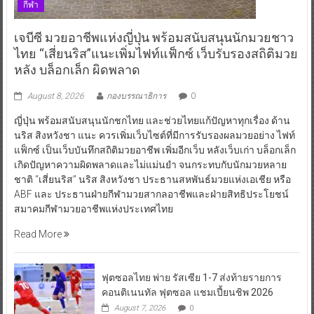
กีฬา
เจบีซี มวยอาชีพแห่งญี่ปุ่น พร้อมสนับสนุนนักมวยชาว
ไทย “เสี่ยนริส”แนะเพิ่มไฟท์แฟ็กซ์ เว็บรับรองสถิติมวย
หลัง บล็อกเล็ก ผิดพลาด
August 8, 2026
กองบรรณาธิการ
0
ญี่ปุ่น พร้อมสนับสนุนนักชกไทย และช่วยไทยแก้ปัญหาทุกเรื่อง ด้าน
นริส สิงหวังชา แนะ ควรเพิ่มเว็บไซต์ที่มีการรับรองผลมวยอย่าง ไฟท์
แฟ็กซ์ เป็นเว็บบันทึกสถิติมวยอาชีพ เพิ่มอีกเว็บ หลังเว็บเก่า บล็อกเล็ก
เกิดปัญหาความผิดพลาดและไม่แม่นยำ จนกระทบกับนักมวยหลาย
ชาติ “เสี่ยนริส” นริส สิงหวังชา ประธานสหพันธ์มวยแห่งเอเชีย หรือ
ABF และ ประธานฝ่ายกีฬามวยสากลอาชีพและฝ่ายสิทธิประโยชน์
สมาคมกีฬามวยอาชีพแห่งประเทศไทย
Read More
ฟุตซอลไทย พ่าย รัสเซีย 1-7 ส่งท้ายรายการ
คอนติเนนทัล ฟุตซอล แชมเปี้ยนชิพ 2026
August 7, 2026
0