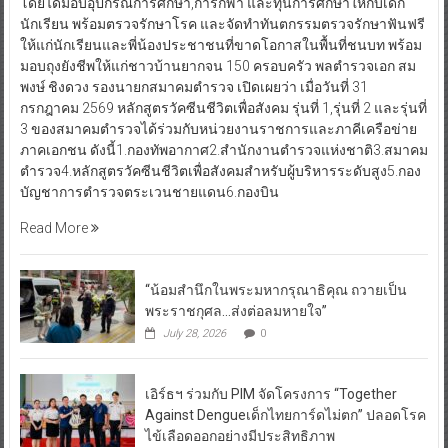
โดยได้มอบอุปกรณ์การศึกษา,การกีฬา และทุนการศึกษาให้กับเด็ก
นักเรียน พร้อมตรวจรักษาโรค และจัดทำทันตกรรมตรวจรักษาฟันฟรี
ให้แก่นักเรียนและพี่น้องประชาชนที่ขาดโอกาสในพื้นที่ชนบท พร้อม
มอบถุงยังชีพให้แก่ชาวบ้านยากจน 150 ครอบครัว พลตำรวจเอก สม
พงษ์ ชิงดวง รองนายกสมาคมตำรวจ เปิดเผยว่า เมื่อวันที่ 31
กรกฎาคม 2569 หลักสูตรวัคซีนชีวิตเพื่อสังคม รุ่นที่ 1,รุ่นที่ 2 และรุ่นที่
3 ของสมาคมตำรวจได้ร่วมกับหน่วยงานราชการและภาคีเครือข่าย
ภาคเอกชน ดังนี้1.กองทัพอากาศ2.สำนักงานตำรวจแห่งชาติ3.สมาคม
ตำรวจ4.หลักสูตรวัคซีนชีวิตเพื่อสังคมสำหรับผู้บริหารระดับสูง5.กอง
บัญชาการตำรวจตระเวนชายแดน6.กองบิน
Read More
“น้อมสำนึกในพระมหากรุณาธิคุณ ถวายเป็น
พระราชกุศล…ส่งต่อลมหายใจ”
July 28, 2026
0
เอิร์ธฯ ร่วมกับ PIM จัดโครงการ “Together
Against Dengueเด็กไทยการ์ดไม่ตก” ปลอดโรค
ไข้เลือดออกอย่างมีประสิทธิภาพ