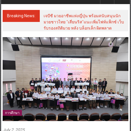
Breaking News:
เจบีซี มวยอาชีพแห่งญี่ปุ่น พร้อมสนับสนุนนัก
มวยชาวไทย “เสี่ยนริส”แนะเพิ่มไฟท์แฟ็กซ์ เว็บ
รับรองสถิติมวย หลัง บล็อกเล็ก ผิดพลาด
การศึกษา
July 2, 2025