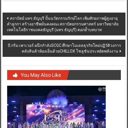
Post
สถาปัตย์ มทร.ธัญบุรี ปั้นนวัตกรรมรักษ์โลก เพิ่มศักยภาพผู้สูงอายุ
ลำลูกกา สร้างอาชีพมั่นคงคณะสถาปัตยกรรมศาสตร์ มหาวิทยาลัย
navigation
เทคโนโลยีราชมงคลธัญบุรี (มทร.ธัญบุรี) ตอกย้ำบทบาท
บี.กริม เพาเวอร์ ผนึกกำลังSCGC ศึกษาโมเดลธุรกิจใหม่ปฏิวัติวงการ
คลังสินค้าห้องเย็นด้วยCHILLOX โซลูชันประหยัดพลังงาน
You May Also Like