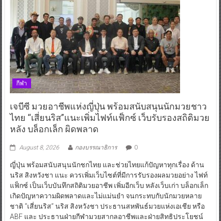
กีฬา
เจบีซี มวยอาชีพแห่งญี่ปุ่น พร้อมสนับสนุนนักมวยชาว
ไทย “เสี่ยนริส”แนะเพิ่มไฟท์แฟ็กซ์ เว็บรับรองสถิติมวย
หลัง บล็อกเล็ก ผิดพลาด
August 8, 2026
กองบรรณาธิการ
0
ญี่ปุ่น พร้อมสนับสนุนนักชกไทย และช่วยไทยแก้ปัญหาทุกเรื่อง ด้าน
นริส สิงหวังชา แนะ ควรเพิ่มเว็บไซต์ที่มีการรับรองผลมวยอย่าง ไฟท์
แฟ็กซ์ เป็นเว็บบันทึกสถิติมวยอาชีพ เพิ่มอีกเว็บ หลังเว็บเก่า บล็อกเล็ก
เกิดปัญหาความผิดพลาดและไม่แม่นยำ จนกระทบกับนักมวยหลาย
ชาติ “เสี่ยนริส” นริส สิงหวังชา ประธานสหพันธ์มวยแห่งเอเชีย หรือ
ABF และ ประธานฝ่ายกีฬามวยสากลอาชีพและฝ่ายสิทธิประโยชน์