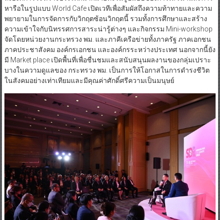
หารือในรูปแบบ World Cafe เปิดเวทีเพื่อสัมผัสถึงความท้าทายและความ
พยายามในการจัดการกับวิกฤตซ้อนวิกฤตนี้ รวมทั้งการศึกษาและสร้าง
ความเข้าใจกับนิทรรศการสาระน่ารู้ต่างๆ และกิจกรรม Mini-workshop
จัดโดยหน่วยงานกระทรวง พม. และภาคีเครือข่ายทั้งภาครัฐ ภาคเอกชน
ภาคประชาสังคม องค์กรเอกชน และองค์กรระหว่างประเทศ นอกจากนี้ยัง
มี Market place เปิดพื้นที่เพื่อชื่นชมและสนับสนุนผลงานของกลุ่มเปราะ
บางในความดูแลของ กระทรวง พม. เป็นการให้โอกาสในการดำรงชีวิต
ในสังคมอย่างเท่าเทียมและมีคุณค่าศักดิ์ศรีความเป็นมนุษย์