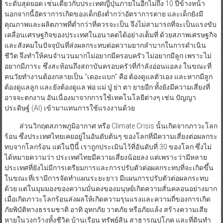
ระดับสุดยอด เช่นเดียวกับประเทศญี่ปุ่นภายในอีกไม่ถึง 10 ปีข้างหน้า
นอกจากนี้อัตราการเกิดของเด็กยังต่ำกว่าอัตราการตาย และเด็กยังมี
คุณภาพและผลิตภาพที่ต่ำกว่าที่ควรจะเป็น จึงไม่สามารถที่จะเป็นแรงขับ
เคลื่อนเศรษฐกิจของประเทศในอนาคตได้อย่างเต็มที่ ด้วยสภาพเศรษฐกิจ
และสังคมในปัจจุบันที่ส่งผลกระทบต่อความยากลำบากในการดำเนิน
ชีวิต จึงทำให้คนจำนวนมากไม่อยากมีครอบครัว ไม่อยากมีลูก เพราะไม่
อยากมีภาระ ซึ่งสะท้อนถึงสถาบันครอบครัวที่กำลังอ่อนแอลง ในขณะที่
คนวัยทำงานต้องกลายเป็น “เดอะแบก” คือ ต้องดูแลตัวเอง และหากมีลูก
ต้องดูแลลูก และยังต้องดูแล พ่อ แม่ ปู่ ย่า ตา ยายอีก ทั้งยังมีความเสี่ยงที่
อาจจะตกงาน อันเนื่องมาจากการใช้เทคโนโลยีต่างๆ เช่น ปัญญา
ประดิษฐ์ (AI) เข้ามาแทนการใช้แรงงานด้วย
ส่วนวิกฤตสภาพภูมิอากาศ หรือ Climate Crisis นั้นเกิดจากภาวะโลก
ร้อน ซึ่งประเทศไทยเคยอยู่ในอันดับต้นๆ ของโลกที่มีความเสี่ยงต่อผลกระ
ทบจากโลกร้อน แต่ในปีนี้ เราถูกประเมินไว้ที่อันดับที่ 30 ของโลก ซึ่งไม่
ได้หมายความว่า ประเทศไทยมีความเสี่ยงน้อยลง แต่เพราะว่ามีหลาย
ประเทศที่ยังไม่มีการเตรียมการและการปรับตัวต่อผลกระทบที่จะเกิดขึ้น
ในขณะที่เรามีการจัดทำแผนระยะยาว มีแผนการปรับตัวต่อผลกระทบ
ด้วย แต่ในมุมมองของความมั่นคงของมนุษย์เกิดความสั่นคลอนอย่างมาก
เมื่อเกิดภาวะโลกร้อนส่งผลให้เกิดความรุนแรงและความถี่ของการเกิด
ภัยพิบัติทางธรรมชาติ อาทิ อุทกภัย วาตภัย หรือภัยแล้ง สร้างความเสีย
หายในวงกว้างทั้งชีวิต บ้านเรือน ทรัพย์สิน สาธารณูปโภค และที่ดินทำ