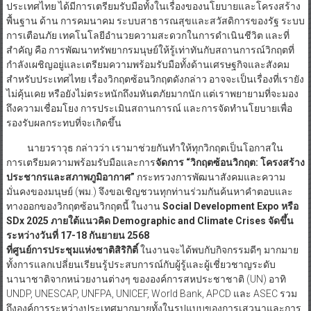
ประเทศไทย ได้มีการเตรียมรับมือทั้งในเรื่องของนโยบายและโครงสร้าง
พื้นฐาน ด้าน การคมนาคม ระบบสาธารณสุขและสวัสดิการของรัฐ ระบบ
การเตือนภัย เทคโนโลยีอำนวยความสะดวกในการดำเนินชีวิต และที่
สำคัญ คือ การพัฒนาทรัพยากรมนุษย์ให้รู้เท่าทันกับสถานการณ์วิกฤตที่
กำลังเผชิญอยู่และเตรียมความพร้อมรับมือทั้งด้านเศรษฐกิจและสังคม
สำหรับประเทศไทย เรื่องวิกฤตซ้อนวิกฤตดังกล่าว อาจจะเป็นเรื่องที่เรายัง
ไม่คุ้นเคย หรือยังไม่ตระหนักถึงมหันตภัยมากนัก แต่เราพยายามที่จะมอง
ถึงความเชื่อมโยง การประเมินสถานการณ์ และการจัดทำนโยบายเพื่อ
รองรับผลกระทบที่จะเกิดขึ้น
นายวราวุธ กล่าวว่า เรามาช่วยกันทำให้ทุกวิกฤตเป็นโอกาสใน
การเตรียมความพร้อมรับมือและการ
จัดการ
“วิกฤตซ้อนวิกฤต: โครงสร้าง
ประชากรและสภาพภูมิอากาศ”
กระทรวงการพัฒนาสังคมและความ
มั่นคงของมนุษย์ (พม.) จึงขอเชิญชวนทุกท่านร่วมกันค้นหาคำตอบและ
ทางออกของวิกฤตซ้อนวิกฤตนี้ ในงาน
Social Development Expo หรือ
SDx 2025 ภายใต้แนวคิด Demographic and Climate Crises จัดขึ้น
ระหว่างวันที่ 17-18 กันยายน 2568
ที่ศูนย์การประชุมแห่งชาติสิริกิติ์
ในงานจะได้พบกับกิจกรรมดีๆ มากมาย
ทั้งการแลกเปลี่ยนเรียนรู้ประสบการณ์กับผู้รู้และผู้เชี่ยวชาญระดับ
นานาชาติจากหน่วยงานต่างๆ ขององค์การสหประชาชาติ (UN) อาทิ
UNDP, UNESCAP, UNFPA, UNICEF, World Bank, APCD และ ASEC รวม
ถึงองค์การระหว่างประเทศมากมายทั้งในรูปแบบของการเสวนาและการ