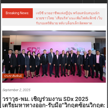
Breaking News:
เจบีซี มวยอาชีพแห่งญี่ปุ่น พร้อมสนับสนุนนัก
มวยชาวไทย “เสี่ยนริส”แนะเพิ่มไฟท์แฟ็กซ์ เว็บ
รับรองสถิติมวย หลัง บล็อกเล็ก ผิดพลาด
ประชาสัมพันธ์
September 2, 2025
วราวุธ-พม. เชิญร่วมงาน SDx 2025
เตรียมหาทางออก-รับมือ“วิกฤตซ้อนวิกฤต: