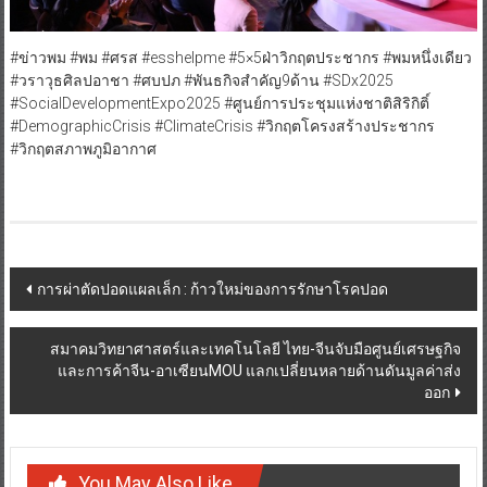
#ข่าวพม #พม #ศรส #esshelpme #5×5ฝ่าวิกฤตประชากร #พมหนึ่งเดียว
#วราวุธศิลปอาชา #ศบปภ #พันธกิจสำคัญ9ด้าน #SDx2025
#SocialDevelopmentExpo2025 #ศูนย์การประชุมแห่งชาติสิริกิติ์
#DemographicCrisis #ClimateCrisis #วิกฤตโครงสร้างประชากร
#วิกฤตสภาพภูมิอากาศ
Post
การผ่าตัดปอดแผลเล็ก : ก้าวใหม่ของการรักษาโรคปอด
navigation
สมาคมวิทยาศาสตร์และเทคโนโลยี ไทย-จีนจับมือศูนย์เศรษฐกิจ
และการค้าจีน-อาเซียนMOU แลกเปลี่ยนหลายด้านดันมูลค่าส่ง
ออก
You May Also Like