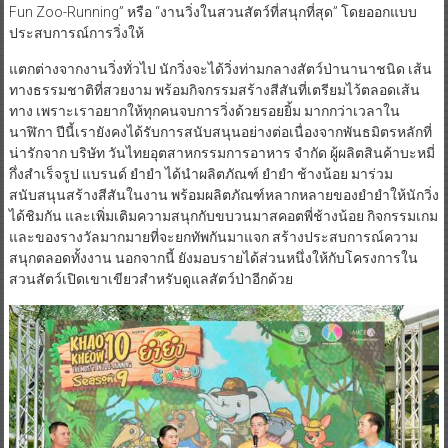
Fun Zoo-Running” หรือ “งานวิ่งในสวนสัตว์ที่สนุกที่สุด” โดยออกแบบ
ประสบการณ์การวิ่งให้
แตกต่างจากงานวิ่งทั่วไป นักวิ่งจะได้วิ่งท่ามกลางสัตว์ป่านานาชนิด เส้น
ทางธรรมชาติที่สวยงาม พร้อมกิจกรรมสร้างสีสันที่เตรียมไว้ตลอดเส้น
ทาง เพราะเราอยากให้ทุกคนจบการวิ่งด้วยรอยยิ้ม มากกว่าเวลาใน
นาฬิกา ปีนี้เรายังคงได้รับการสนับสนุนอย่างต่อเนื่องจากพันธมิตรหลักที่
น่ารักจาก บริษัท วันไทยอุตสาหกรรมการอาหาร จำกัด ผู้ผลิตสินค้าบะหมี่
กึ่งสำเร็จรูป แบรนด์ ยำยำ ได้นำผลิตภัณฑ์ ยำยำ ช้างน้อย มาร่วม
สนับสนุนสร้างสีสันในงาน พร้อมผลิตภัณฑ์หลากหลายของยำยำให้นักวิ่ง
ได้ชิมกัน และเพิ่มเติมความสนุกกับขบวนมาสคอตพี่ช้างน้อย กิจกรรมเกม
และของรางวัลมากมายที่จะยกทัพกันมาแจก สร้างประสบการณ์ความ
สนุกตลอดทั้งงาน นอกจากนี้ ยังมอบรายได้ส่วนหนึ่งให้กับโครงการใน
สวนสัตว์เปิดเขาเขียวสำหรับดูแลสัตว์ป่าอีกด้วย