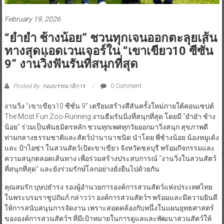
February 19, 2026
“ยำยำ ช้างน้อย” ชวนทุกเจนออกตะลุยเส้น
ทางสุดแอดเวนเจอร์ใน “เขาเขียว10 ซีซั่น
9” งานวิ่งฟันรันที่สนุกที่สุด
Posted By: กองบรรณาธิการ
0 Comment
งานวิ่ง “เขาเขียว10 ซีซั่น 9” เตรียมสร้างสีสันครั้งใหม่ภายใต้คอนเซปต์
The Most Fun Zoo-Running งานธีมรันนิ่งที่สนุกที่สุด โดยมี “ยำยำ ช้าง
น้อย” ร่วมเป็นพันธมิตรหลัก ชวนทุกเพศทุกวัยออกมาวิ่งสนุก สุขภาพดี
ท่ามกลางธรรมชาติและสัตว์ป่านานาชนิด นำโดย พี่ช้างน้อย น้องหมูเด้ง
และ ป้าไอซ่า ในสวนสัตว์เปิดเขาเขียว จังหวัดชลบุรี พร้อมกิจกรรมและ
ความสนุกตลอดเส้นทาง เพื่อร่วมสร้างประสบการณ์ “งานวิ่งในสวนสัตว์
ที่สนุกที่สุด” และยังร่วมรักษ์โลกอย่างยั่งยืนไปด้วยกัน
คุณสมรัก บุษปธำรง รองผู้อำนวยการองค์การสวนสัตว์แห่งประเทศไทย
ในพระบรมราชูปถัมภ์ กล่าวว่า องค์การสวนสัตว์ฯ พร้อมและมีความยินดี
ให้การสนับสนุนการจัดงาน เพราะสอดคล้องกับหนึ่งในแผนยุทธศาสตร์
ขององค์การสวนสัตว์ฯ ที่มีเป้าหมายในการดูแลและพัฒนาสวนสัตว์ให้