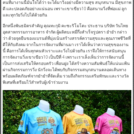
คนที่มางานนี้มั่นใจได้ว่า จะได้มาวิ่งอย่างมีความสุข สนุกสนาน มีสุขภาพ
ดี และปลอดภัยอย่างแน่นอน เพราะเขาเขียว10 คือสนามวิ่งที่พ่อแม่ ลูก
และทุกวัยวิ่งไปได้ด้วยกัน
อีกหนึ่งพันธมิตรสำคัญ คุณทะกุมิ คะซะริโมโตะ ประธาน บริษัท วันไทย
อุตสาหกรรมการอาหาร จำกัด ผู้ผลิตบะหมี่กึ่งสำเร็จรูปตรา ยำยำ กล่าว
ว่า ด้วยจุดยืนของแบรนด์ที่มุ่งเน้นสร้างสรรค์ความสุขและคุณภาพชีวิตที่
ดีให้กับสังคม จากในการจัดงานที่ผ่านมา เราได้เห็นว่าความสุขของงาน
นี้ คือการได้เห็นทุกคนหัวเราะและวิ่งไปด้วยกัน เราจึงให้การสนับสนุน
การจัดงานวิ่งเขาเขียว10 เป็นปีที่ 4 เพราะเราเล็งเห็นว่าการจัดงานนี้
เป็นการส่งเสริมให้ครอบครัว เพื่อนฝูง ได้สร้างความสัมพันธ์ให้แน่นแฟ้น
ผ่านกิจกรรมการวิ่ง นักวิ่งจะได้พบกับกิจกรรมสนุกสนานตลอดเส้นทาง
พร้อมผลิตภัณฑ์จากยำยำที่จัดเต็ม รวมถึงกิจกรรมเสริมทักษะและรางวัล
พิเศษที่เตรียมไว้สำหรับผู้เข้าร่วมงาน