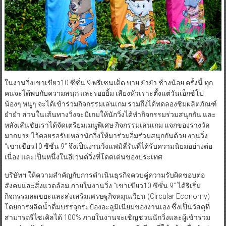
ในงานวิ่งเขาเขียว10 ซีซั่น 9 พรีเซนเต็ด บาย ยำยำ ช้างน้อย ครั้งนี้ ทุก
คนจะได้พบกับความสนุก และรอยยิ้ม เสียงหัวเราะตั้งแต่วันเอ็กซ์โป
น้องๆ หนูๆ จะได้เข้าร่วมกิจกรรมเล่นเกม รวมถึงได้ทดลองชิมผลิตภัณฑ์
ยำยำ ส่วนในเส้นทางวิ่งจะมีเกมให้นักวิ่งได้ทำกิจกรรมร่วมสนุกกัน และ
หลังเส้นชัยเราได้จัดเตรียมเมนูพิเศษ กิจกรรมเล่นเกม แจกของรางวัล
มากมาย ไว้คอยรอรับเหล่านักวิ่งให้มาร่วมอิ่มร่วมสนุกกันด้วย งานวิ่ง
“เขาเขียว10 ซีซั่น 9” จึงเป็นงานวิ่งแฟมิลี่รันที่ได้รับความนิยมอย่างต่อ
เนื่อง และเป็นหนึ่งในอีเวนต์วิ่งที่โดดเด่นของประเทศ
บริษัทฯ ให้ความสำคัญกับการดำเนินธุรกิจควบคู่ความรับผิดชอบต่อ
สังคมและสิ่งแวดล้อม ภายในงานวิ่ง “เขาเขียว10 ซีซั่น 9” ได้ริเริ่ม
กิจกรรมลดขยะและส่งเสริมเศรษฐกิจหมุนเวียน (Circular Economy)
โดยการผลิตน้ำดื่มบรรจุกระป๋องอะลูมิเนียมของงานเอง ซึ่งเป็นวัสดุที่
สามารถรีไซเคิลได้ 100% ภายในงานจะเชิญชวนนักวิ่งและผู้เข้าร่วม