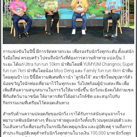
การแข่งขันในปีนี้ มีการจัดหลายระยะ เพื่อรองรับนักวิ่งทุกระดับ ตั้งแต่นัก
วิ่งมือใหม่ ครอบครัว ไปจนถึงนักวิ่งที่ต้องการความท้าทาย แบ่งเป็น 3
ระยะ ได้แก่ Ultra fun run 10km นำทีมโดยพี่ YUMYUM Changnoi, Super
fun run 7km นำทีมโดยน้อง Moo Deng และ Family fun run 4km นำทีม
โดยคุณป้า Iza ปีนี้มีความพิเศษที่เรานำ “ลูกจิงโจ้” สมาชิกใหม่ซุปตาร์ตัว
น้อยขวัญใจนักท่องเที่ยวมาไว้ในทุกระยะ วิ่งไปพร้อมผู้นำแต่ละทีม เพื่อ
เพิ่มสีสันความสนุกสนานในการวิ่งให้มากยิ่งขึ้น นักวิ่งจะยังคงได้ถ่ายเซล
ฟี่กับสัตว์นานาชนิด ให้อาหารสัตว์ได้อย่างใกล้ชิด และสนุกไปกับ
กิจกรรมเกมที่เตรียมไว้ตลอดเส้นทาง
สำหรับด้านความปลอดภัยของนักวิ่ง เราได้รับการสนับสนุนจากโรง
พยาบาลพันธมิตรต่างๆ ที่จะมาช่วยดูแลนักวิ่งทั้งบริเวณจุดปล่อยตัว และ
ในเส้นทางวิ่งเพื่อรองรับในกรณีเกิดเหตุฉุกเฉิน และอุบัติเหตุ รวมถึงการ
ทำประกันอุบัติเหตุสำหรับนักวิ่งทุกท่านในวงเงิน 100,000 บาท นักวิ่งทุก