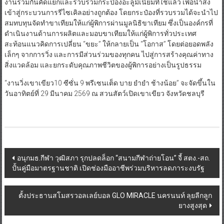
งานร่วมกันคัดแยกและรวบรวมกระป๋องอะลูมิเนียมที่ใช้แล้ว เพื่อนำส่ง
เข้าสู่กระบวนการรีไซเคิลอย่างถูกต้อง โดยกระป๋องที่รวบรวมได้จะนำไป
สมทบทุนจัดทำขาเทียมให้แก่ผู้พิการผ่านมูลนิธิขาเทียม ซึ่งเป็นองค์กรที่
ดำเนินงานด้านการผลิตและมอบขาเทียมให้แก่ผู้พิการทั่วประเทศ
สะท้อนแนวคิดการเปลี่ยน “ขยะ” ให้กลายเป็น “โอกาส” โดยต่อยอดพลัง
เล็กๆ จากการวิ่ง และการมีส่วนร่วมของทุกคน ไปสู่การสร้างคุณค่าทาง
สิ่งแวดล้อม และยกระดับคุณภาพชีวิตของผู้พิการอย่างเป็นรูปธรรม
“งานวิ่งเขาเขียว10 ซีซั่น 9 พรีเซนเต็ด บาย ยำยำ ช้างน้อย” จะจัดขึ้นใน
วันอาทิตย์ที่ 29 มีนาคม 2569 ณ สวนสัตว์เปิดเขาเขียว จังหวัดชลบุรี
Post
อนุกมธ.กีฬา วุฒิสภา รุกปลดล็อก “สนามกีฬาถ่ายโอน” จี้ สตง.-สถ.
ปั้นคู่มือมาตรฐานชาติ เปิดช่องมืออาชีพร่วมบริหารลดภาระงบรัฐ
navigation
ตั้งประธานสโมสรวอลเลย์บอล GLO MIRACLE นครนนท์ ลุยลีกลูก
ยางสูงสุด