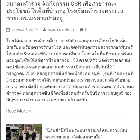
สมาคมตำรวจ จัดกิจกรรม CSR เพื่อสาธารณะ
ประโยชน์ ในพื้นที่ป่าละอู โรงเรียนตำรวจตระเวน
ชายแดนนเรศวรป่าละอู
August 1, 2026
กองบรรณาธิการ
0
โดยได้มอบอุปกรณ์การศึกษา,การกีฬา และทุนการศึกษาให้กับเด็ก
นักเรียน พร้อมตรวจรักษาโรค และจัดทำทันตกรรมตรวจรักษาฟันฟรี
ให้แก่นักเรียนและพี่น้องประชาชนที่ขาดโอกาสในพื้นที่ชนบท พร้อม
มอบถุงยังชีพให้แก่ชาวบ้านยากจน 150 ครอบครัว พลตำรวจเอก สม
พงษ์ ชิงดวง รองนายกสมาคมตำรวจ เปิดเผยว่า เมื่อวันที่ 31
กรกฎาคม 2569 หลักสูตรวัคซีนชีวิตเพื่อสังคม รุ่นที่ 1,รุ่นที่ 2 และรุ่นที่
3 ของสมาคมตำรวจได้ร่วมกับหน่วยงานราชการและภาคีเครือข่าย
ภาคเอกชน ดังนี้1.กองทัพอากาศ2.สำนักงานตำรวจแห่งชาติ3.สมาคม
ตำรวจ4.หลักสูตรวัคซีนชีวิตเพื่อสังคมสำหรับผู้บริหารระดับสูง5.กอง
บัญชาการตำรวจตระเวนชายแดน6.กองบิน
Read More
“น้อมสำนึกในพระมหากรุณาธิคุณ ถวายเป็น
พระราชกุศล…ส่งต่อลมหายใจ”