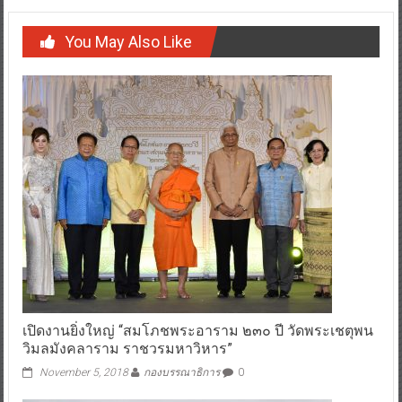
You May Also Like
เปิดงานยิ่งใหญ่ “สมโภชพระอาราม ๒๓๐ ปี วัดพระเชตุพน
วิมลมังคลาราม ราชวรมหาวิหาร”
November 5, 2018
กองบรรณาธิการ
0