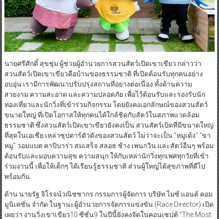
นายศรีศักดิ์ สุขชุ่ม ผู้ช่วยผู้อำนวยการสวนสัตว์เปิดเขาเขียว กล่าวว่า
สวนสัตว์เปิดเขาเขียวคือบ้านของธรรมชาติ ที่เปิดต้อนรับทุกคนอย่าง
อบอุ่น เรามีการพัฒนาปรับปรุงสถานที่อย่างต่อเนื่อง ทั้งด้านความ
สวยงาม ความสะอาด และความปลอดภัย เพื่อไว้ต้อนรับและรองรับนัก
ท่องเที่ยวและนักวิ่งที่เข้าร่วมกิจกรรม โดยยังคงเอกลักษณ์ของสวนสัตว์
ขนาดใหญ่ ที่เปิดโอกาสให้ทุกคนได้ใกล้ชิดกับสัตว์ในสภาพแวดล้อม
ธรรมชาติ ซึ่งสวนสัตว์เปิดเขาเขียวยังคงเป็น สวนสัตว์เปิดที่มีขนาดใหญ่
ที่สุดในเอเชีย เหล่าซุปตาร์ตัวดังของสวนสัตว์ ไม่ว่าจะเป็น “หมูเด้ง” “ขา
หมู” วอมแบต คาปิบาร่า สมเสร็จ สลอธ ช้าง เพนกวิน และสัตว์อื่นๆ พร้อม
ต้อนรับและมอบความสุข ความสนุก ให้กับเหล่านักวิ่งทุกเพศทุกวัยที่เข้า
ร่วมงานนี้ เพื่อให้เด็กๆ ได้เรียนรู้ธรรมชาติ ส่วนผู้ใหญ่ได้สุขภาพที่ดีไป
พร้อมกัน
ด้าน นายรัฐ จิโรจน์วณิชชากร กรรมการผู้จัดการ บริษัท ไมซ์ แอนด์ คอม
มูนิเคชั่น จำกัด ในฐานะผู้อำนวยการจัดการแข่งขัน (Race Director) เปิด
เผยว่า งานวิ่งเขาเขียว10 ซีซั่น9 ในปีนี้ยังคงจัดในคอนเซปต์ “The Most