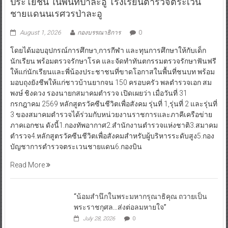
August 1, 2026
กองบรรณาธิการ
0
โดยได้มอบอุปกรณ์การศึกษา,การกีฬา และทุนการศึกษาให้กับเด็ก
นักเรียน พร้อมตรวจรักษาโรค และจัดทำทันตกรรมตรวจรักษาฟันฟรี
ให้แก่นักเรียนและพี่น้องประชาชนที่ขาดโอกาสในพื้นที่ชนบท พร้อม
มอบถุงยังชีพให้แก่ชาวบ้านยากจน 150 ครอบครัว พลตำรวจเอก สม
พงษ์ ชิงดวง รองนายกสมาคมตำรวจ เปิดเผยว่า เมื่อวันที่ 31
กรกฎาคม 2569 หลักสูตรวัคซีนชีวิตเพื่อสังคม รุ่นที่ 1,รุ่นที่ 2 และรุ่นที่
3 ของสมาคมตำรวจได้ร่วมกับหน่วยงานราชการและภาคีเครือข่าย
ภาคเอกชน ดังนี้1.กองทัพอากาศ2.สำนักงานตำรวจแห่งชาติ3.สมาคม
ตำรวจ4.หลักสูตรวัคซีนชีวิตเพื่อสังคมสำหรับผู้บริหารระดับสูง5.กอง
บัญชาการตำรวจตระเวนชายแดน6.กองบิน
Read More
“น้อมสำนึกในพระมหากรุณาธิคุณ ถวายเป็น
พระราชกุศล…ส่งต่อลมหายใจ”
July 28, 2026
0
เอิร์ธฯ ร่วมกับ PIM จัดโครงการ “Together