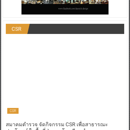
CSR
CSR
สมาคมตำรวจ จัดกิจกรรม CSR เพื่อสาธารณะ
ประโยชน์ ในพื้นที่ป่าละอู โรงเรียนตำรวจตระเวน
ชายแดนนเรศวรป่าละอู