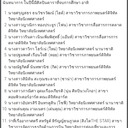
นันทนาการ ในปีนี้มีศิลปินดาราที่จบการศึกษา อาทิ
นายศรุญสธร ธนวัชรวัฒน์ (ไฮด์) สาขาวิชาการภาพยนตร์ดิจิทัล
วิทยาลัยนิเทศศาสตร์
นางสาวญาณิกา ทองประยูร (โฟน) สาขาวิชาการสื่อสารการตลาด
ดิจิทัล วิทยาลัยนิเทศศาสตร์
นางสาววรินดา เนินเพิ่มพิสุทธิ์ (แอ๊นท์) สาขาวิชาการสื่อสารการ
ตลาดดิจิทัล วิทยาลัยนิเทศศาสตร์
นางสาวดาวิกา โฮร์เน่ (ใหม่) วิทยาลัยนิเทศศาสตร์ นานาชาติ
นายปฐมพงศ์ เรือนใจดี (ทอย) สาขาวิชาการภาพยนตร์ดิจิทัล
วิทยาลัยนิเทศศาสตร์
นายณัฐกิตติ์ นันทพานิช (กิต) สาขาวิชาการภาพยนตร์ดิจิทัล
วิทยาลัยนิเทศศาสตร์
นางสาวสิมิลัน สะกุณชะลายา (ซาน่า) สาขาวิชาการภาพยนตร์
ดิจิทัล วิทยาลัยนิเทศศาสตร์
นางสาวภาณิศา อุดมเรืองเกียรติ (นุ่น ศิลปินวงไกอา) สาขา
คอมพิวเตอร์อาร์ต คณะดิจิทัลอาร์ต
นางสาวอัปสรสิริ อินทรคูสิน (โซฟี่) วิทยาลัยนิเทศศาสตร์ นานาชาติ
นายเด่นคุณ งามเนตร (เด่นคุณ) สาขาวิชาการภาพยนตร์ดิจิทัล
วิทยาลัยนิเทศศาสตร์
ว่าที่เรืออากาศตรี สหรัฐต์ หิรัญญ์ธนภูวดล (สิงโตTHE STAR) สาขา
วิชาการจัดการธุรกิจด้านการบิน วิทยาลัยการท่องเที่ยวและการ