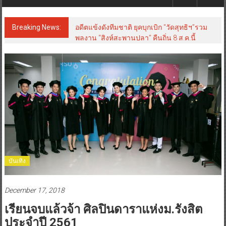
Breaking News:
อดีตแข้งดังทีมชาติ ยุคบุกเบิก “วัดสุทธิฯ”รวม
พลงาน “สิงห์สะพานปลา” คืนถิ่น 8 ส.ค.นี้
บันเทิง
December 17, 2018
เรียนจบแล้วจ้า ศิลปินดาราแห่งม.รังสิต
ประจำปี 2561