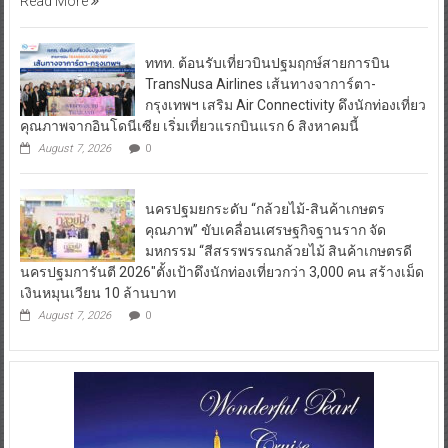
Read More
ททท. ต้อนรับเที่ยวบินปฐมฤกษ์สายการบิน
TransNusa Airlines เส้นทางจาการ์ตา-
กรุงเทพฯ เสริม Air Connectivity ดึงนักท่องเที่ยว
คุณภาพจากอินโดนีเซีย เริ่มเที่ยวแรกบินแรก 6 สิงหาคมนี้
August 7, 2026
0
นครปฐมยกระดับ “กล้วยไม้-สินค้าเกษตร
คุณภาพ” ขับเคลื่อนเศรษฐกิจฐานราก จัด
มหกรรม “สีสรรพรรณกล้วยไม้ สินค้าเกษตรดี
นครปฐมการันตี 2026″ตั้งเป้าดึงนักท่องเที่ยวกว่า 3,000 คน สร้างเม็ด
เงินหมุนเวียน 10 ล้านบาท
August 7, 2026
0