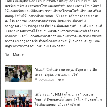
โดยได้มอบอุปกรณ์การศึกษา,การกีฬา และทุนการศึกษาให้กับเด็ก
นักเรียน พร้อมตรวจรักษาโรค และจัดทำทันตกรรมตรวจรักษาฟันฟรี
ให้แก่นักเรียนและพี่น้องประชาชนที่ขาดโอกาสในพื้นที่ชนบท พร้อม
มอบถุงยังชีพให้แก่ชาวบ้านยากจน 150 ครอบครัว พลตำรวจเอก สม
พงษ์ ชิงดวง รองนายกสมาคมตำรวจ เปิดเผยว่า เมื่อวันที่ 31
กรกฎาคม 2569 หลักสูตรวัคซีนชีวิตเพื่อสังคม รุ่นที่ 1,รุ่นที่ 2 และรุ่นที่
3 ของสมาคมตำรวจได้ร่วมกับหน่วยงานราชการและภาคีเครือข่าย
ภาคเอกชน ดังนี้1.กองทัพอากาศ2.สำนักงานตำรวจแห่งชาติ3.สมาคม
ตำรวจ4.หลักสูตรวัคซีนชีวิตเพื่อสังคมสำหรับผู้บริหารระดับสูง5.กอง
บัญชาการตำรวจตระเวนชายแดน6.กองบิน
Read More
“น้อมสำนึกในพระมหากรุณาธิคุณ ถวายเป็น
พระราชกุศล…ส่งต่อลมหายใจ”
July 28, 2026
0
เอิร์ธฯ ร่วมกับ PIM จัดโครงการ “Together
Against Dengueเด็กไทยการ์ดไม่ตก” ปลอดโรค
ไข้เลือดออกอย่างมีประสิทธิภาพ