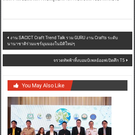
Post
งาน SACICT Craft Trend Talk รวม GURU งาน Crafts ระดับ
นานาชาติร่วมแชร์มุมมองในมิติใหม่ๆ
navigation
จรวดทัพฟ้าทิ้งบอมป์เพลย์ออฟเปิดศึก T5
You May Also Like