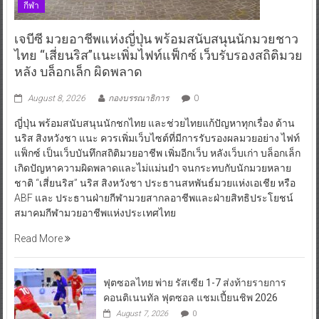
กีฬา
เจบีซี มวยอาชีพแห่งญี่ปุ่น พร้อมสนับสนุนนักมวยชาว
ไทย “เสี่ยนริส”แนะเพิ่มไฟท์แฟ็กซ์ เว็บรับรองสถิติมวย
หลัง บล็อกเล็ก ผิดพลาด
August 8, 2026
กองบรรณาธิการ
0
ญี่ปุ่น พร้อมสนับสนุนนักชกไทย และช่วยไทยแก้ปัญหาทุกเรื่อง ด้าน
นริส สิงหวังชา แนะ ควรเพิ่มเว็บไซต์ที่มีการรับรองผลมวยอย่าง ไฟท์
แฟ็กซ์ เป็นเว็บบันทึกสถิติมวยอาชีพ เพิ่มอีกเว็บ หลังเว็บเก่า บล็อกเล็ก
เกิดปัญหาความผิดพลาดและไม่แม่นยำ จนกระทบกับนักมวยหลาย
ชาติ “เสี่ยนริส” นริส สิงหวังชา ประธานสหพันธ์มวยแห่งเอเชีย หรือ
ABF และ ประธานฝ่ายกีฬามวยสากลอาชีพและฝ่ายสิทธิประโยชน์
สมาคมกีฬามวยอาชีพแห่งประเทศไทย
Read More
ฟุตซอลไทย พ่าย รัสเซีย 1-7 ส่งท้ายรายการ
คอนติเนนทัล ฟุตซอล แชมเปี้ยนชิพ 2026
August 7, 2026
0