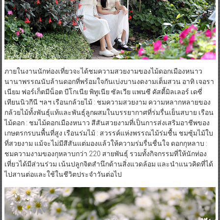
ภายในงานนักท่องเที่ยวจะได้ชมความสวยงามของไม้ดอกเมืองหนาว
นานาพรรณนับล้านดอกที่พร้อมใจกันเบ่งบานงดงามเต็มสวน อาทิ เจอรา
เนียม ฟอร์เก็ตมีน็อต บีโกเนีย พิทูเนีย ซัลเวีย แพนซี คัสตี้มิลเลอร์ เดซี่
เทียนนิวกีนี ฯลฯ เรือนกล้วยไม้ : ชมความสวยงาม ความหลากหลายของ
กล้วยไม้ทั้งพันธุ์แท้และพันธุ์ลูกผสมในบรรยากาศที่ร่มรื่นเย็นสบาย เรือน
ไม้ดอก : ชมไม้ดอกเมืองหนาว สีสันสวยงามที่เป็นการส่งเสริมอาชีพของ
เกษตรกรบนพื้นที่สูง เรือนร่มไม้ : สวรรค์แห่งพรรณไม้ร่มชื้น ชมซุ้มไม้ใบ
ที่สวยงาม แม้จะไม่มีสีสันแต่มองแล้วให้ความร่มรื่นชื่นใจ ดอกกุหลาบ :
ชมความงามของกุหลาบกว่า 220 สายพันธุ์ รวมทั้งกิจกรรมที่ให้นักท่อง
เที่ยวได้มีส่วนร่วม เน้นปลูกจิตสำนึกด้านสิ่งแวดล้อม และนำแนวคิดที่ได้
ไปสานต่อและใช้ในชีวิตประจำวันต่อไป