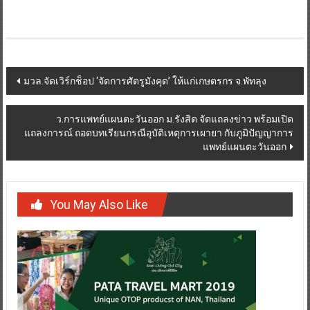
Post
มวล.จัดเวิร์กช็อป ‘จัดการศัตรูมังคุด’ ให้แก่เกษตรกร จ.พัทลุง
navigation
ว.การแพทย์แผนตะวันออก ม.รังสิต จัดแถลงข่าว พร้อมเปิด
แถลงการณ์ ถอดบทเรียนกรณีอุบัติเหตุการเผายา กับภูมิปัญญาการ
แพทย์แผนตะวันออก
You May Also Like