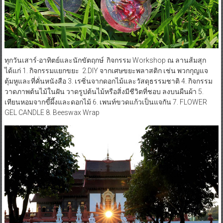
ทุกวันเสาร์-อาทิตย์และนักขัตฤกษ์ กิจกรรม Workshop ณ ลานส้มสุก
ได้แก่ 1. กิจกรรมแยกขยะ 2.DIY จากเศษขยะพลาสติก เช่น พวกกุญแจ
ตุ้มหูและที่คั่นหนังสือ 3. เรซิ่นจากดอกไม้และวัสดุธรรมชาติ 4. กิจกรรม
วาดภาพต้นไม้ในฝัน วาดรูปต้นไม้หรือสิ่งมีชีวิตที่ชอบ ลงบนผืนผ้า 5.
เทียนหอมจากขี้ผึ้งและดอกไม้ 6. เพนท์ขวดแก้วเป็นแจกัน 7. FLOWER
GEL CANDLE 8. Beeswax Wrap