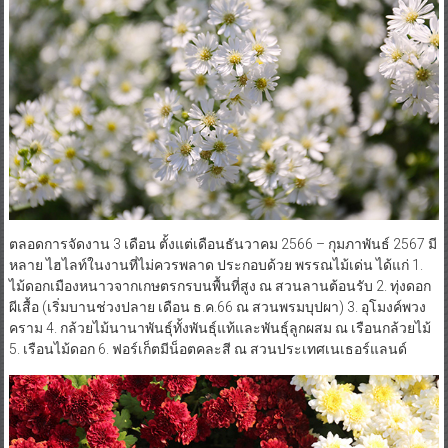
ตลอดการจัดงาน 3 เดือน ตั้งแต่เดือนธันวาคม 2566 – กุมภาพันธ์ 2567 มี
หลาย ไฮไลท์ในงานที่ไม่ควรพลาด ประกอบด้วย พรรณไม้เด่น ได้แก่ 1.
ไม้ดอกเมืองหนาวจากเกษตรกรบนพื้นที่สูง ณ สวนลานต้อนรับ 2. ทุ่งดอก
ผีเสื้อ (เริ่มบานช่วงปลาย เดือน ธ.ค.66 ณ สวนพรมบุปผา) 3. อุโมงค์พวง
คราม 4. กล้วยไม้นานาพันธุ์ทั้งพันธุ์แท้และพันธุ์ลูกผสม ณ เรือนกล้วยไม้
5. เรือนไม้ดอก 6. ฟอร์เก็ตมีน็อตคละสี ณ สวนประเทศเนเธอร์แลนด์