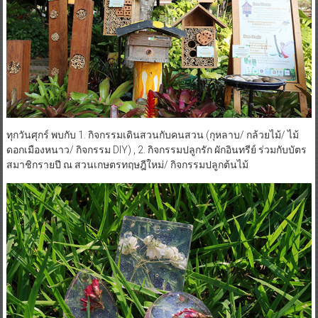
ทุกวันศุกร์ พบกับ 1. กิจกรรมเดินสวนกับคนสวน (กุหลาบ/ กล้วยไม้/ ไม้
ดอกเมืองหนาว/ กิจกรรม DIY) , 2. กิจกรรมปลูกรัก ผักอินทรีย์ ร่วมกับบัตร
สมาชิกรายปี ณ สวนเกษตรทฤษฎีใหม่/ กิจกรรมปลูกต้นไม้